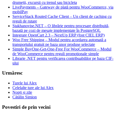
drumeții, excursii cu trenul sau bicicleta
LivePayments – Gateway de plată pentru WooCommerce, via
mobilPay
ServiceStack Routed Cache Client – Un client de caching cu
reguli de rutare
Stakhanovise.NET – O librărie pentru procesare distribuită,
bazată pe cozi de mesaje implementate în PostgreSQL
Integrare OpenCart 2.3 – NextUp ERP (fost CIEL ERP)
Woo Free Shipping – Modul pentru acordarea automată a
transportului gratuit pe baza unor produse selectate
Simple BuyOne-Get-One-Free For WooCommerce – Modul
de WooCommerce pentru reguli promotionale simple
Librarie .NET pentru verificarea contribuabililor pe baza CIF-
ului
Urmăresc
Turele lui Alex
Celelalte ture ale lui Alex
Nopți și zile
Cătălin Simion
Povestiri de prin vecini