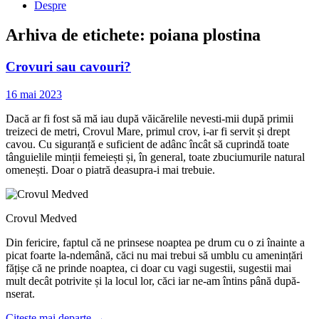
Despre
Arhiva de etichete:
poiana plostina
Crovuri sau cavouri?
16 mai 2023
Dacă ar fi fost să mă iau după văicărelile nevesti-mii după primii
treizeci de metri, Crovul Mare, primul crov, i-ar fi servit și drept
cavou. Cu siguranță e suficient de adânc încât să cuprindă toate
tânguielile minții femeiești și, în general, toate zbuciumurile natural
omenești. Doar o piatră deasupra-i mai trebuie.
Crovul Medved
Din fericire, faptul că ne prinsese noaptea pe drum cu o zi înainte a
picat foarte la-ndemână, căci nu mai trebui să umblu cu amenințări
fățișe că ne prinde noaptea, ci doar cu vagi sugestii, sugestii mai
mult decât potrivite și la locul lor, căci iar ne-am întins până după-
nserat.
Citește mai departe
→