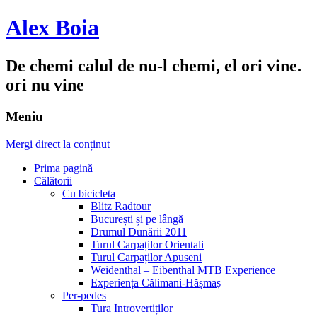
Alex Boia
De chemi calul de nu-l chemi, el ori vine.
ori nu vine
Meniu
Mergi direct la conținut
Prima pagină
Călătorii
Cu bicicleta
Blitz Radtour
București și pe lângă
Drumul Dunării 2011
Turul Carpaților Orientali
Turul Carpaților Apuseni
Weidenthal – Eibenthal MTB Experience
Experiența Călimani-Hășmaș
Per-pedes
Tura Introvertiților