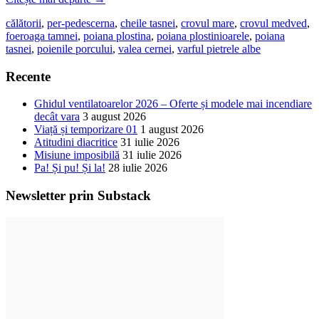
călătorii
,
per-pedes
cerna
,
cheile tasnei
,
crovul mare
,
crovul medved
,
foeroaga tamnei
,
poiana plostina
,
poiana plostinioarele
,
poiana
tasnei
,
poienile porcului
,
valea cernei
,
varful pietrele albe
Recente
Ghidul ventilatoarelor 2026 – Oferte și modele mai incendiare
decât vara
3 august 2026
Viață și temporizare 01
1 august 2026
Atitudini diacritice
31 iulie 2026
Misiune imposibilă
31 iulie 2026
Pa! Și pu! Și la!
28 iulie 2026
Newsletter prin Substack