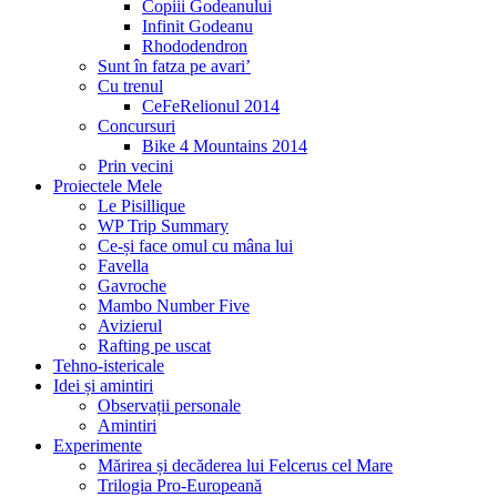
Copiii Godeanului
Infinit Godeanu
Rhododendron
Sunt în fatza pe avari’
Cu trenul
CeFeRelionul 2014
Concursuri
Bike 4 Mountains 2014
Prin vecini
Proiectele Mele
Le Pisillique
WP Trip Summary
Ce-și face omul cu mâna lui
Favella
Gavroche
Mambo Number Five
Avizierul
Rafting pe uscat
Tehno-istericale
Idei și amintiri
Observații personale
Amintiri
Experimente
Mărirea și decăderea lui Felcerus cel Mare
Trilogia Pro-Europeană