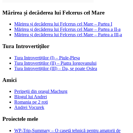
Mărirea și decăderea lui Felcerus cel Mare
Mărirea și decăderea lui Felcerus cel Mare – Partea I
Mărirea și decăderea lui Felcerus cel Mare – Partea a II-a
Mărirea și decăderea lui Felcerus cel Mare – Partea a III-a
Tura Introvertiților
Tura Introvertiților (I) – Piule-Pleșa
Tura Introvertiților (II) – Piatra Iorgovanului
Tura Introvertiților (III) – Da, se poate Oslea
Amici
Peripeții din orașul Macburg
Blogul lui Andrei
Romania pe 2 roti
Andrei Vocurek
Proiectele mele
WP-Trip-Summary – O casetă tehnică pentru amatorii de