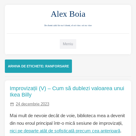
Alex Boia
De chemi calul de nu-l chemi, el ori vine. ori nu vine
Mergi direct la conținut
Meniu
ARHIVA DE ETICHETE:
RANFORSARE
Improvizații (V) – Cum să dublezi valoarea unui
Ikea Billy
24 decembrie 2023
Mai mult de nevoie decât de voie, biblioteca mea a devenit
din nou eroul principal într-o mică sesiune de improvizații,
nici pe departe
atât de sofisticată precum cea anterioară
.