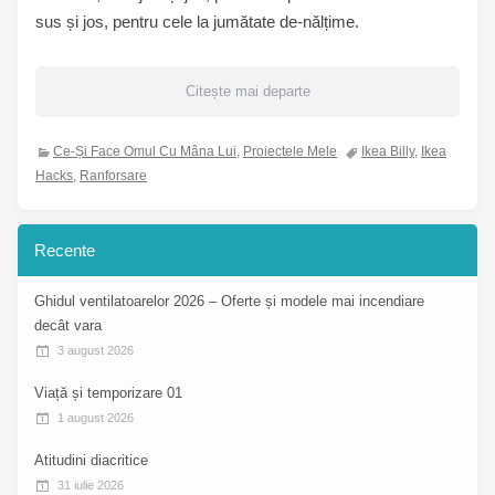
sus și jos, pentru cele la jumătate de-nălțime.
Citește mai departe
Ce-Și Face Omul Cu Mâna Lui
,
Proiectele Mele
Ikea Billy
,
Ikea
Hacks
,
Ranforsare
Recente
Ghidul ventilatoarelor 2026 – Oferte și modele mai incendiare
decât vara
3 august 2026
Viață și temporizare 01
1 august 2026
Atitudini diacritice
31 iulie 2026