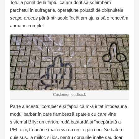
Totul a pornit de la faptul că am dorit să schimbăm
parchetul în sufragerie, operațiune poluată de obișnuitele
scope-creeps
până-ntr-acolo încât am ajuns să o renovăm
aproape complet.
Customer feedback
Parte a acestui
complet
e și faptul că m-a iritat întodeauna
modul barbar în care flambează spatele cu care vine
sistemul Billy: un carton, rudă bastardă și îndepărtată a
PFL-ului, troncăne mai ceva ca un Logan nou. Se bate-n
cuie sus, la mijloc și jos, pentru corpurile înalte sau doar