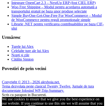
Integrare OpenCart 2.3 – NextUp ERP (fost CIEL ERP)
Woo Free Shipping – Modul pentru acordarea automată a
transportului gratuit pe baza unor produse selectate
Simple BuyOne-Get-One-Free For WooCommerce – Modul
de WooCommerce pentru reguli promotionale simple
Librarie .NET pentru verificarea contribuabililor pe baza CIF-
ului
Urmăresc
Turele lui Alex
Celelalte ture ale lui Alex
Nopți și zile
Cătălin Simion
Povestiri de prin vecini
Copyright © 2013 - 2026 alexboia.net.
Tema dezvolata peste clasicul Twenty Twelve.
Jurnale de tura
documentate folosind WP-Trip-Summary.
Scris cu parapon in Bucuresti.
We use cookies to ensure that we give you the best experience on
our website. If you continue to use this site we will assume that you