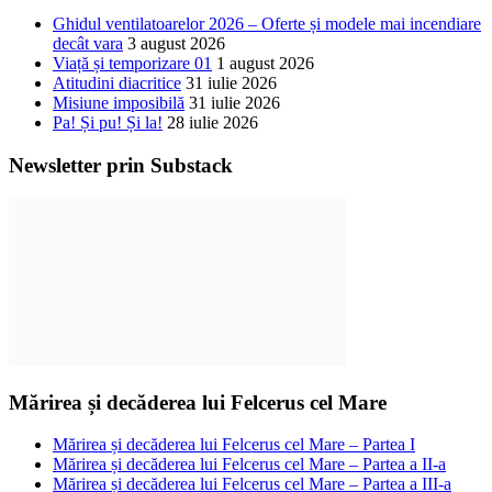
Ghidul ventilatoarelor 2026 – Oferte și modele mai incendiare
decât vara
3 august 2026
Viață și temporizare 01
1 august 2026
Atitudini diacritice
31 iulie 2026
Misiune imposibilă
31 iulie 2026
Pa! Și pu! Și la!
28 iulie 2026
Newsletter prin Substack
Mărirea și decăderea lui Felcerus cel Mare
Mărirea și decăderea lui Felcerus cel Mare – Partea I
Mărirea și decăderea lui Felcerus cel Mare – Partea a II-a
Mărirea și decăderea lui Felcerus cel Mare – Partea a III-a