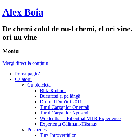
Alex Boia
De chemi calul de nu-l chemi, el ori vine.
ori nu vine
Meniu
Mergi direct la conținut
Prima pagină
Călătorii
Cu bicicleta
Blitz Radtour
București și pe lângă
Drumul Dunării 2011
Turul Carpaților Orientali
Turul Carpaților Apuseni
Weidenthal – Eibenthal MTB Experience
Experiența Călimani-Hășmaș
Per-pedes
Tura Introvertiților