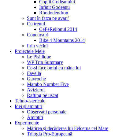
Copiii Godeanului
Infinit Godeanu
Rhododendron
Sunt în fatza pe avari’
Cu trenul
CeFeRelionul 2014
Concursuri
Bike 4 Mountains 2014
Prin vecini
Proiectele Mele
Le Pisillique
WP Trip Summary
Ce-și face omul cu mâna lui
Favella
Gavroche
Mambo Number Five
Avizierul
Rafting pe uscat
Tehno-istericale
Idei și amintiri
Observații personale
Amintiri
Experimente
Mărirea și decăderea lui Felcerus cel Mare
Trilogia Pro-Europeană