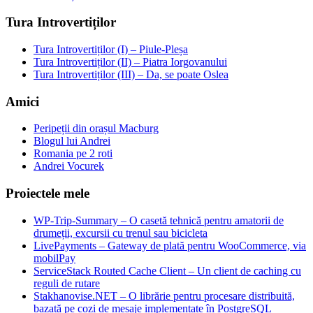
Tura Introvertiților
Tura Introvertiților (I) – Piule-Pleșa
Tura Introvertiților (II) – Piatra Iorgovanului
Tura Introvertiților (III) – Da, se poate Oslea
Amici
Peripeții din orașul Macburg
Blogul lui Andrei
Romania pe 2 roti
Andrei Vocurek
Proiectele mele
WP-Trip-Summary – O casetă tehnică pentru amatorii de
drumeții, excursii cu trenul sau bicicleta
LivePayments – Gateway de plată pentru WooCommerce, via
mobilPay
ServiceStack Routed Cache Client – Un client de caching cu
reguli de rutare
Stakhanovise.NET – O librărie pentru procesare distribuită,
bazată pe cozi de mesaje implementate în PostgreSQL