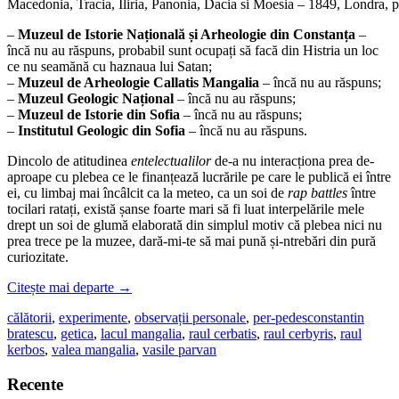
Macedonia, Tracia, Iliria, Panonia, Dacia si Moesia – 1849, Londra, 
–
Muzeul de Istorie Națională și Arheologie din Constanța
–
încă nu au răspuns, probabil sunt ocupați să facă din Histria un loc
ce nu seamănă cu haznaua lui Satan;
–
Muzeul de Arheologie Callatis Mangalia
– încă nu au răspuns;
–
Muzeul Geologic Național
– încă nu au răspuns;
–
Muzeul de Istorie din Sofia
– încă nu au răspuns;
–
Institutul Geologic din Sofia
– încă nu au răspuns.
Dincolo de atitudinea
entelectualilor
de-a nu interacționa prea de-
aproape cu plebea ce le finanțează lucrările pe care le publică ei între
ei, cu limbaj mai încâlcit ca la meteo, ca un soi de
rap battles
între
tocilari ratați, există șanse foarte mari să fi luat interpelările mele
drept un soi de glumă elaborată din simplul motiv că plebea nici nu
prea trece pe la muzee, dară-mi-te să mai pună și-ntrebări din pură
curiozitate.
Citește mai departe
→
călătorii
,
experimente
,
observații personale
,
per-pedes
constantin
bratescu
,
getica
,
lacul mangalia
,
raul cerbatis
,
raul cerbyris
,
raul
kerbos
,
valea mangalia
,
vasile parvan
Recente