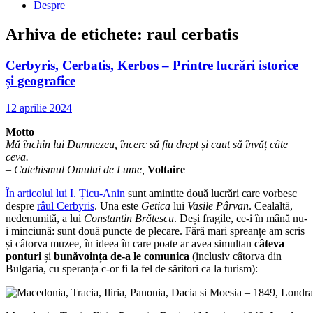
Despre
Arhiva de etichete:
raul cerbatis
Cerbyris, Cerbatis, Kerbos – Printre lucrări istorice
și geografice
12 aprilie 2024
Motto
Mă închin lui Dumnezeu, încerc să fiu drept și caut să învăț câte
ceva.
–
Catehismul Omului de Lume,
Voltaire
În articolul lui I. Țicu-Anin
sunt amintite două lucrări care vorbesc
despre
râul Cerbyris
. Una este
Getica
lui
Vasile Pârvan
. Cealaltă,
nedenumită, a lui
Constantin Brătescu
. Deși fragile, ce-i în mână nu-
i minciună: sunt două puncte de plecare. Fără mari spreanțe am scris
și câtorva muzee, în ideea în care poate ar avea simultan
câteva
ponturi
și
bunăvoința de-a le comunica
(inclusiv câtorva din
Bulgaria, cu speranța c-or fi la fel de săritori ca la turism):