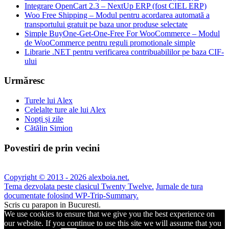
Integrare OpenCart 2.3 – NextUp ERP (fost CIEL ERP)
Woo Free Shipping – Modul pentru acordarea automată a
transportului gratuit pe baza unor produse selectate
Simple BuyOne-Get-One-Free For WooCommerce – Modul
de WooCommerce pentru reguli promotionale simple
Librarie .NET pentru verificarea contribuabililor pe baza CIF-
ului
Urmăresc
Turele lui Alex
Celelalte ture ale lui Alex
Nopți și zile
Cătălin Simion
Povestiri de prin vecini
Copyright © 2013 - 2026 alexboia.net.
Tema dezvolata peste clasicul Twenty Twelve.
Jurnale de tura
documentate folosind WP-Trip-Summary.
Scris cu parapon in Bucuresti.
We use cookies to ensure that we give you the best experience on
our website. If you continue to use this site we will assume that you