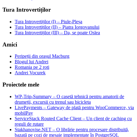
Tura Introvertiților
Tura Introvertiților (I) – Piule-Pleșa
Tura Introvertiților (II) – Piatra Iorgovanului
Tura Introvertiților (III) – Da, se poate Oslea
Amici
Peripeții din orașul Macburg
Blogul lui Andrei
Romania pe 2 roti
Andrei Vocurek
Proiectele mele
WP-Trip-Summary – O casetă tehnică pentru amatorii de
drumeții, excursii cu trenul sau bicicleta
LivePayments – Gateway de plată pentru WooCommerce, via
mobilPay
ServiceStack Routed Cache Client – Un client de caching cu
reguli de rutare
Stakhanovise.NET – O librărie pentru procesare distribuită,
bazată pe cozi de mesaje implementate în PostgreSQL