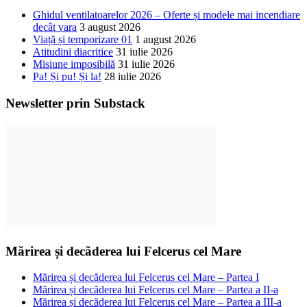
Ghidul ventilatoarelor 2026 – Oferte și modele mai incendiare
decât vara
3 august 2026
Viață și temporizare 01
1 august 2026
Atitudini diacritice
31 iulie 2026
Misiune imposibilă
31 iulie 2026
Pa! Și pu! Și la!
28 iulie 2026
Newsletter prin Substack
Mărirea și decăderea lui Felcerus cel Mare
Mărirea și decăderea lui Felcerus cel Mare – Partea I
Mărirea și decăderea lui Felcerus cel Mare – Partea a II-a
Mărirea și decăderea lui Felcerus cel Mare – Partea a III-a