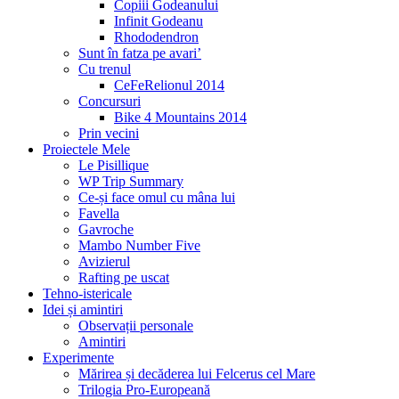
Copiii Godeanului
Infinit Godeanu
Rhododendron
Sunt în fatza pe avari’
Cu trenul
CeFeRelionul 2014
Concursuri
Bike 4 Mountains 2014
Prin vecini
Proiectele Mele
Le Pisillique
WP Trip Summary
Ce-și face omul cu mâna lui
Favella
Gavroche
Mambo Number Five
Avizierul
Rafting pe uscat
Tehno-istericale
Idei și amintiri
Observații personale
Amintiri
Experimente
Mărirea și decăderea lui Felcerus cel Mare
Trilogia Pro-Europeană