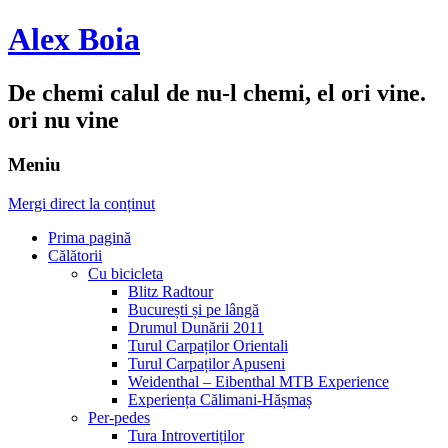
Alex Boia
De chemi calul de nu-l chemi, el ori vine.
ori nu vine
Meniu
Mergi direct la conținut
Prima pagină
Călătorii
Cu bicicleta
Blitz Radtour
București și pe lângă
Drumul Dunării 2011
Turul Carpaților Orientali
Turul Carpaților Apuseni
Weidenthal – Eibenthal MTB Experience
Experiența Călimani-Hășmaș
Per-pedes
Tura Introvertiților