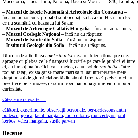
Macedonia, Tracia, Iliria, Panonia, Dacia si Moesia – 1849, Londra, 
–
Muzeul de Istorie Națională și Arheologie din Constanța
–
încă nu au răspuns, probabil sunt ocupați să facă din Histria un loc
ce nu seamănă cu haznaua lui Satan;
–
Muzeul de Arheologie Callatis Mangalia
– încă nu au răspuns;
–
Muzeul Geologic Național
– încă nu au răspuns;
–
Muzeul de Istorie din Sofia
– încă nu au răspuns;
–
Institutul Geologic din Sofia
– încă nu au răspuns.
Dincolo de atitudinea
entelectualilor
de-a nu interacționa prea de-
aproape cu plebea ce le finanțează lucrările pe care le publică ei între
ei, cu limbaj mai încâlcit ca la meteo, ca un soi de
rap battles
între
tocilari ratați, există șanse foarte mari să fi luat interpelările mele
drept un soi de glumă elaborată din simplul motiv că plebea nici nu
prea trece pe la muzee, dară-mi-te să mai pună și-ntrebări din pură
curiozitate.
Citește mai departe
→
călătorii
,
experimente
,
observații personale
,
per-pedes
constantin
bratescu
,
getica
,
lacul mangalia
,
raul cerbatis
,
raul cerbyris
,
raul
kerbos
,
valea mangalia
,
vasile parvan
Recente