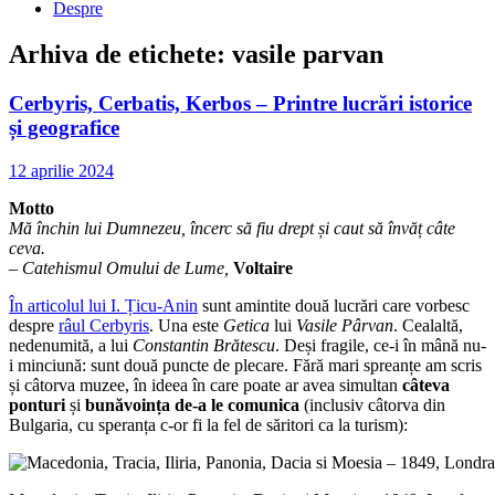
Despre
Arhiva de etichete:
vasile parvan
Cerbyris, Cerbatis, Kerbos – Printre lucrări istorice
și geografice
12 aprilie 2024
Motto
Mă închin lui Dumnezeu, încerc să fiu drept și caut să învăț câte
ceva.
–
Catehismul Omului de Lume,
Voltaire
În articolul lui I. Țicu-Anin
sunt amintite două lucrări care vorbesc
despre
râul Cerbyris
. Una este
Getica
lui
Vasile Pârvan
. Cealaltă,
nedenumită, a lui
Constantin Brătescu
. Deși fragile, ce-i în mână nu-
i minciună: sunt două puncte de plecare. Fără mari spreanțe am scris
și câtorva muzee, în ideea în care poate ar avea simultan
câteva
ponturi
și
bunăvoința de-a le comunica
(inclusiv câtorva din
Bulgaria, cu speranța c-or fi la fel de săritori ca la turism):