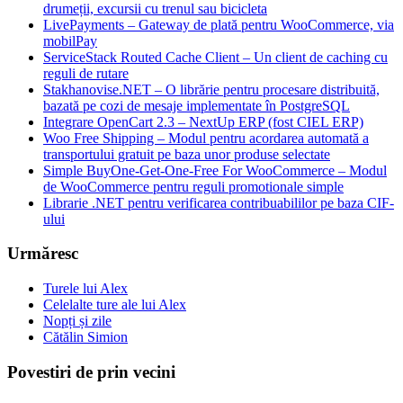
drumeții, excursii cu trenul sau bicicleta
LivePayments – Gateway de plată pentru WooCommerce, via
mobilPay
ServiceStack Routed Cache Client – Un client de caching cu
reguli de rutare
Stakhanovise.NET – O librărie pentru procesare distribuită,
bazată pe cozi de mesaje implementate în PostgreSQL
Integrare OpenCart 2.3 – NextUp ERP (fost CIEL ERP)
Woo Free Shipping – Modul pentru acordarea automată a
transportului gratuit pe baza unor produse selectate
Simple BuyOne-Get-One-Free For WooCommerce – Modul
de WooCommerce pentru reguli promotionale simple
Librarie .NET pentru verificarea contribuabililor pe baza CIF-
ului
Urmăresc
Turele lui Alex
Celelalte ture ale lui Alex
Nopți și zile
Cătălin Simion
Povestiri de prin vecini