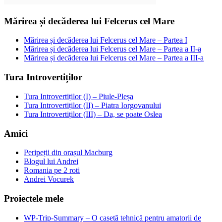
Mărirea și decăderea lui Felcerus cel Mare
Mărirea și decăderea lui Felcerus cel Mare – Partea I
Mărirea și decăderea lui Felcerus cel Mare – Partea a II-a
Mărirea și decăderea lui Felcerus cel Mare – Partea a III-a
Tura Introvertiților
Tura Introvertiților (I) – Piule-Pleșa
Tura Introvertiților (II) – Piatra Iorgovanului
Tura Introvertiților (III) – Da, se poate Oslea
Amici
Peripeții din orașul Macburg
Blogul lui Andrei
Romania pe 2 roti
Andrei Vocurek
Proiectele mele
WP-Trip-Summary – O casetă tehnică pentru amatorii de