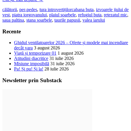
călătorii
,
per-pedes
,
tura introvertiților
cabana buta
,
izvoarele jiului de
vest
,
piatra iorgovanului
,
plaiul soarbele
,
refugiul buta
,
retezatul mic
,
saua paltina
,
stana soarbele
,
taurile papusii
,
valea iarului
Recente
Ghidul ventilatoarelor 2026 – Oferte și modele mai incendiare
decât vara
3 august 2026
Viață și temporizare 01
1 august 2026
Atitudini diacritice
31 iulie 2026
Misiune imposibilă
31 iulie 2026
Pa! Și pu! Și la!
28 iulie 2026
Newsletter prin Substack