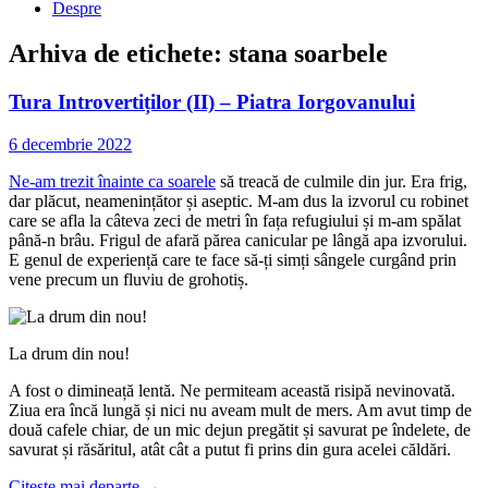
Despre
Arhiva de etichete:
stana soarbele
Tura Introvertiților (II) – Piatra Iorgovanului
6 decembrie 2022
Ne-am trezit înainte ca soarele
să treacă de culmile din jur. Era frig,
dar plăcut, neamenințător și aseptic. M-am dus la izvorul cu robinet
care se afla la câteva zeci de metri în fața refugiului și m-am spălat
până-n brâu. Frigul de afară părea canicular pe lângă apa izvorului.
E genul de experiență care te face să-ți simți sângele curgând prin
vene precum un fluviu de grohotiș.
La drum din nou!
A fost o dimineață lentă. Ne permiteam această risipă nevinovată.
Ziua era încă lungă și nici nu aveam mult de mers. Am avut timp de
două cafele chiar, de un mic dejun pregătit și savurat pe îndelete, de
savurat și răsăritul, atât cât a putut fi prins din gura acelei căldări.
Citește mai departe
→