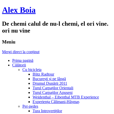
Alex Boia
De chemi calul de nu-l chemi, el ori vine.
ori nu vine
Meniu
Mergi direct la conținut
Prima pagină
Călătorii
Cu bicicleta
Blitz Radtour
București și pe lângă
Drumul Dunării 2011
Turul Carpaților Orientali
Turul Carpaților Apuseni
Weidenthal – Eibenthal MTB Experience
Experiența Călimani-Hășmaș
Per-pedes
Tura Introvertiților