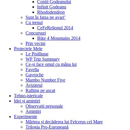
Copiii Godeanului
Infinit Godeanu
Rhododendron
Sunt în fatza pe avari’
Cu trenul
CeFeRelionul 2014
Concursuri
Bike 4 Mountains 2014
Prin vecini
Proiectele Mele
Le Pisillique
WP Trip Summary
Ce-și face omul cu mâna lui
Favella
Gavroche
Mambo Number Five
Avizierul
Rafting pe uscat
Tehno-istericale
Idei și amintiri
Observații personale
Amintiri
Experimente
Mărirea și decăderea lui Felcerus cel Mare
Trilogia Pro-Europeană