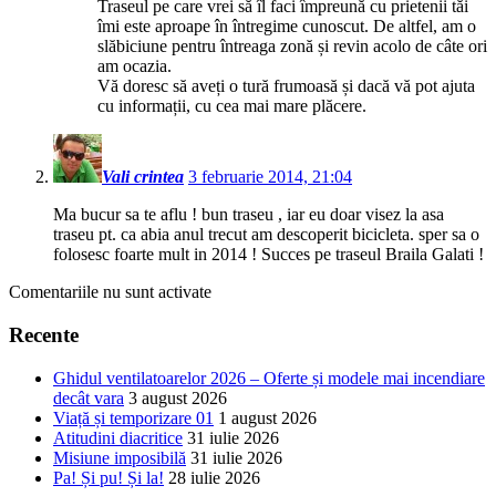
Traseul pe care vrei să îl faci împreună cu prietenii tăi
îmi este aproape în întregime cunoscut. De altfel, am o
slăbiciune pentru întreaga zonă și revin acolo de câte ori
am ocazia.
Vă doresc să aveți o tură frumoasă și dacă vă pot ajuta
cu informații, cu cea mai mare plăcere.
Vali crintea
3 februarie 2014, 21:04
Ma bucur sa te aflu ! bun traseu , iar eu doar visez la asa
traseu pt. ca abia anul trecut am descoperit bicicleta. sper sa o
folosesc foarte mult in 2014 ! Succes pe traseul Braila Galati !
Comentariile nu sunt activate
Recente
Ghidul ventilatoarelor 2026 – Oferte și modele mai incendiare
decât vara
3 august 2026
Viață și temporizare 01
1 august 2026
Atitudini diacritice
31 iulie 2026
Misiune imposibilă
31 iulie 2026
Pa! Și pu! Și la!
28 iulie 2026