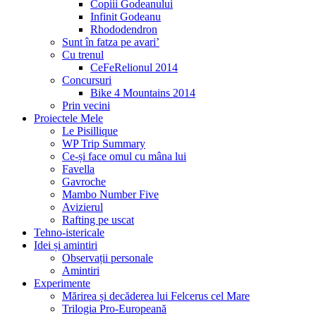
Copiii Godeanului
Infinit Godeanu
Rhododendron
Sunt în fatza pe avari’
Cu trenul
CeFeRelionul 2014
Concursuri
Bike 4 Mountains 2014
Prin vecini
Proiectele Mele
Le Pisillique
WP Trip Summary
Ce-și face omul cu mâna lui
Favella
Gavroche
Mambo Number Five
Avizierul
Rafting pe uscat
Tehno-istericale
Idei și amintiri
Observații personale
Amintiri
Experimente
Mărirea și decăderea lui Felcerus cel Mare
Trilogia Pro-Europeană