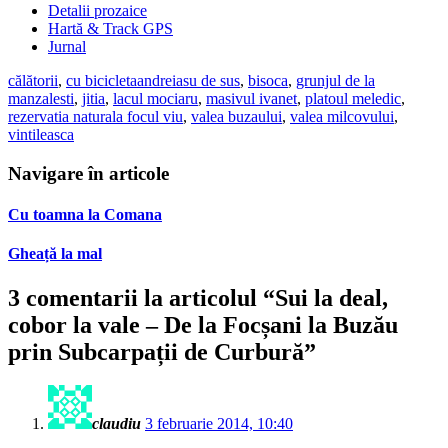
Detalii prozaice
Hartă & Track GPS
Jurnal
călătorii
,
cu bicicleta
andreiasu de sus
,
bisoca
,
grunjul de la
manzalesti
,
jitia
,
lacul mociaru
,
masivul ivanet
,
platoul meledic
,
rezervatia naturala focul viu
,
valea buzaului
,
valea milcovului
,
vintileasca
Navigare în articole
Cu toamna la Comana
Gheață la mal
3 comentarii la articolul “
Sui la deal,
cobor la vale – De la Focșani la Buzău
prin Subcarpații de Curbură
”
claudiu
3 februarie 2014, 10:40