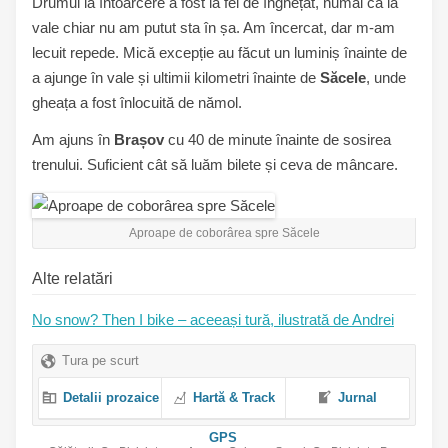
Drumul la întoarcere a fost la fel de înghețat, numai că la
vale chiar nu am putut sta în șa. Am încercat, dar m-am
lecuit repede. Mică excepție au făcut un luminiș înainte de
a ajunge în vale și ultimii kilometri înainte de
Săcele
, unde
gheața a fost înlocuită de nămol.
Am ajuns în
Brașov
cu 40 de minute înainte de sosirea
trenului. Suficient cât să luăm bilete și ceva de mâncare.
Aproape de coborârea spre Săcele
Alte relatări
No snow? Then I bike – aceeași tură, ilustrată de Andrei
Tura pe scurt
Detalii prozaice
Hartă & Track
Jurnal
GPS