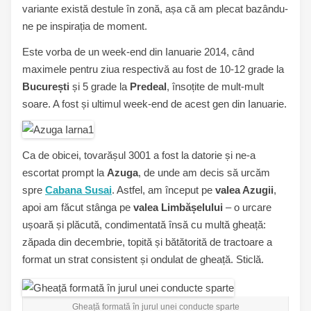
variante există destule în zonă, așa că am plecat bazându-
ne pe inspirația de moment.
Este vorba de un week-end din Ianuarie 2014, când
maximele pentru ziua respectivă au fost de 10-12 grade la
București
și 5 grade la
Predeal
, însoțite de mult-mult
soare. A fost și ultimul week-end de acest gen din Ianuarie.
Ca de obicei, tovarășul 3001 a fost la datorie și ne-a
escortat prompt la
Azuga
, de unde am decis să urcăm
spre
Cabana Susai
. Astfel, am început pe
valea Azugii
,
apoi am făcut stânga pe
valea Limbășelului
– o urcare
ușoară și plăcută, condimentată însă cu multă gheață:
zăpada din decembrie, topită și bătătorită de tractoare a
format un strat consistent și ondulat de gheață. Sticlă.
Gheață formată în jurul unei conducte sparte