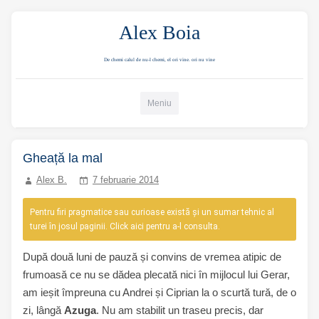
Alex Boia
De chemi calul de nu-l chemi, el ori vine. ori nu vine
Mergi direct la conținut
Meniu
Gheață la mal
Alex B.
7 februarie 2014
Pentru firi pragmatice sau curioase există și un sumar tehnic al
turei în josul paginii. Click aici pentru a-l consulta.
După două luni de pauză și convins de vremea atipic de
frumoasă ce nu se dădea plecată nici în mijlocul lui Gerar,
am ieșit împreuna cu Andrei și Ciprian la o scurtă tură, de o
zi, lângă
Azuga
. Nu am stabilit un traseu precis, dar