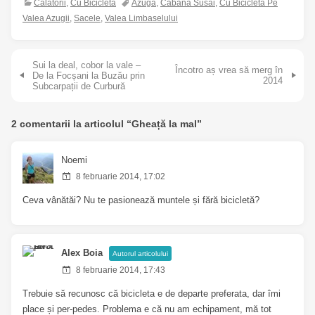
Călătorii
,
Cu Bicicleta
Azuga
,
Cabana Susai
,
Cu Bicicleta Pe
Valea Azugii
,
Sacele
,
Valea Limbaselului
Navigare în articole
Sui la deal, cobor la vale –
Încotro aș vrea să merg în
De la Focșani la Buzău prin
2014
Subcarpații de Curbură
2 comentarii la articolul “
Gheață la mal
”
Noemi
8 februarie 2014, 17:02
Ceva vânătăi? Nu te pasionează muntele și fără bicicletă?
Alex Boia
Autorul articolului
8 februarie 2014, 17:43
Trebuie să recunosc că bicicleta e de departe preferata, dar îmi
place și per-pedes. Problema e că nu am echipament, mă tot