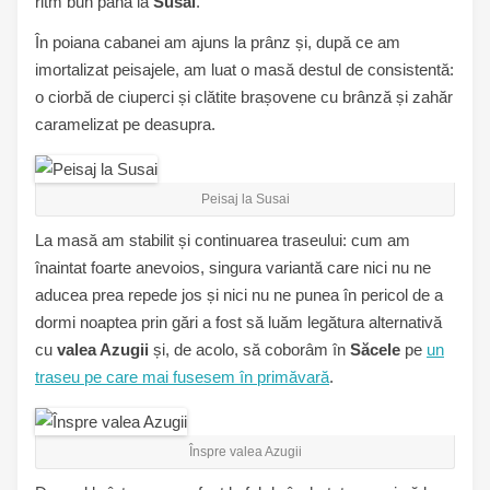
ritm bun până la
Susai
.
În poiana cabanei am ajuns la prânz și, după ce am
imortalizat peisajele, am luat o masă destul de consistentă:
o ciorbă de ciuperci și clătite brașovene cu brânză și zahăr
caramelizat pe deasupra.
Peisaj la Susai
La masă am stabilit și continuarea traseului: cum am
înaintat foarte anevoios, singura variantă care nici nu ne
aducea prea repede jos și nici nu ne punea în pericol de a
dormi noaptea prin gări a fost să luăm legătura alternativă
cu
valea Azugii
și, de acolo, să coborâm în
Săcele
pe
un
traseu pe care mai fusesem în primăvară
.
Înspre valea Azugii