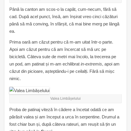
Până la canton am scos-o la capăt, cum-necum, fără să
cad. După acel punct, însă, am înșirat vreo cinci căzături
până să mă conving, în sfârșit, că mai bine merg pe lângă
ea.
Prima oară am căzut pentru că m-am uitat într-o parte.
Apoi am căzut pentru că am încercat să mă urc pe
bicicletă. Câteva sute de metri mai încolo, la trecerea pe
un pod, am patinat și m-am echilibrat
in-extremis
, apoi am
căzut din picioare, așteptându-i pe ceilalți. Fără să mișc
nimic.
Valea Limbășelului
Proba de patinaj viteză în cădere a încetat odată ce am
părăsit valea și am început a urca în serpentine. Drumul a
fost chiar bun și, după câteva rateuri, am reușit să țin un