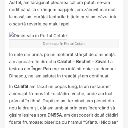
Astfel, am tărăgănat plecarea cât am putut: ne-am
codit până să strângem bagajele, am zăbovit mai mult
la masă, am curățat lanțurile bițiclelor și am căzut într-
o scurtă reverie pe malul apei.
Dimineața în Portul Cetate
În cele din urmă, pe un mohorât sfârșit de dimineață,
am apucat-o în direcția
Calafat
–
Bechet
–
Zăval
. La
ieșirea din
Înger Parc
ne-am întâlnit chiar cu domnul
Dinescu, ne-am salutat în treacăt și am continuat.
În
Calafat
am făcut un popas lung, la un restaurant
amenajat frumos într-o clădire veche, unde am luat
prânzul în tihnă. După ce am terminat, am plecat din
nou la drum și, cât am umblat prin oraș încercând să
găsim ieșirea spre
DN55A
, am descoperit două clădiri
foarte frumoase: biserica cu hramul ”Sfântul Nicolae”