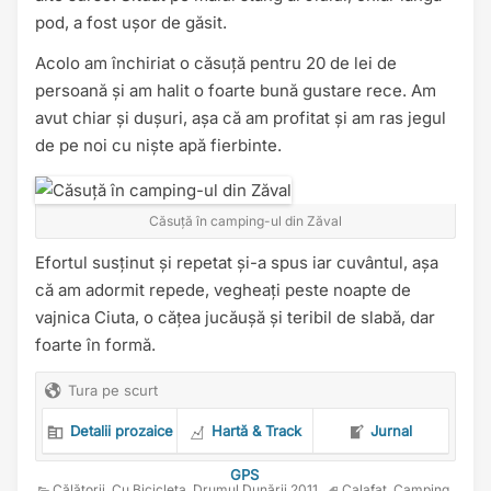
pod, a fost ușor de găsit.
Acolo am închiriat o căsuță pentru 20 de lei de
persoană și am halit o foarte bună gustare rece. Am
avut chiar și dușuri, așa că am profitat și am ras jegul
de pe noi cu niște apă fierbinte.
Căsuță în camping-ul din Zăval
Efortul susținut și repetat și-a spus iar cuvântul, așa
că am adormit repede, vegheați peste noapte de
vajnica Ciuta, o cățea jucăușă și teribil de slabă, dar
foarte în formă.
Tura pe scurt
Detalii prozaice
Hartă & Track
Jurnal
GPS
Călătorii
,
Cu Bicicleta
,
Drumul Dunării 2011
Calafat
,
Camping