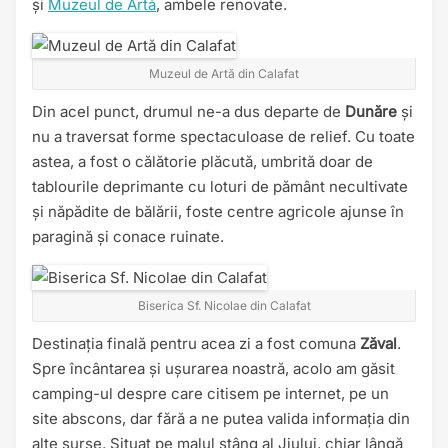
și
Muzeul de Artă
, ambele renovate.
Muzeul de Artă din Calafat
Din acel punct, drumul ne-a dus departe de
Dunăre
și
nu a traversat forme spectaculoase de relief. Cu toate
astea, a fost o călătorie plăcută, umbrită doar de
tablourile deprimante cu loturi de pământ necultivate
și năpădite de bălării, foste centre agricole ajunse în
paragină și conace ruinate.
Biserica Sf. Nicolae din Calafat
Destinația finală pentru acea zi a fost comuna
Zăval
.
Spre încântarea și ușurarea noastră, acolo am găsit
camping-ul despre care citisem pe internet, pe un
site abscons, dar fără a ne putea valida informația din
alte surse. Situat pe malul stâng al Jiului, chiar lângă