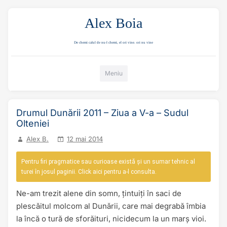
Alex Boia
De chemi calul de nu-l chemi, el ori vine. ori nu vine
Mergi direct la conținut
Meniu
Drumul Dunării 2011 – Ziua a V-a – Sudul
Olteniei
Alex B.
12 mai 2014
Pentru firi pragmatice sau curioase există și un sumar tehnic al
turei în josul paginii. Click aici pentru a-l consulta.
Ne-am trezit alene din somn, țintuiți în saci de
plescăitul molcom al Dunării, care mai degrabă îmbia
la încă o tură de sforăituri, nicidecum la un marș vioi.