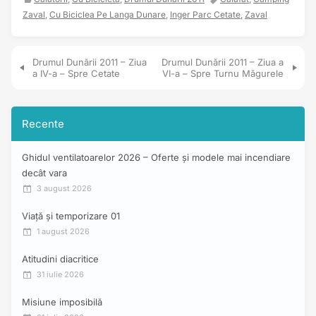
Zaval
,
Cu Biciclea Pe Langa Dunare
,
Inger Parc Cetate
,
Zaval
Navigare în articole
Drumul Dunării 2011 – Ziua
Drumul Dunării 2011 – Ziua a
a IV-a – Spre Cetate
VI-a – Spre Turnu Măgurele
Recente
Ghidul ventilatoarelor 2026 – Oferte și modele mai incendiare
decât vara
3 august 2026
Viață și temporizare 01
1 august 2026
Atitudini diacritice
31 iulie 2026
Misiune imposibilă