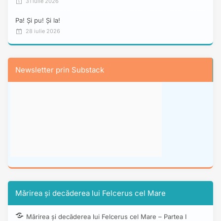
31 iulie 2026
Pa! Și pu! Și la!
28 iulie 2026
Newsletter prin Substack
Mărirea și decăderea lui Felcerus cel Mare
Mărirea și decăderea lui Felcerus cel Mare – Partea I