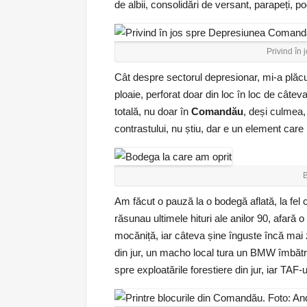
de albii, consolidări de versant, parapeți, po
Privind în
Cât despre sectorul depresionar, mi-a plăcu
ploaie, perforat doar din loc în loc de câtev
totală, nu doar în
Comandău
, deși culmea,
contrastului, nu știu, dar e un element care
B
Am făcut o pauză la o bodegă aflată, la fel 
răsunau ultimele hituri ale anilor 90, afar
mocăniță, iar câteva șine înguste încă mai z
din jur, un macho local tura un BMW îmbă
spre exploatările forestiere din jur, iar TA