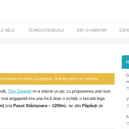
LE MELE
TEHNO-ISTERICALE
IDEI ȘI AMINTIRI
EXP
R
G
r tehnic al turei în josul paginii. Click aici pentru a-l consulta.
m
olit,
Tom Degețel
m-a stârnit un pic cu propunerea unei ture
a mai angajantă era una încă doar o schiță: o bucată lega
V
m)
(via
Pasul Stânișoara – 1250m
), iar alta
Păpăuți
de
A