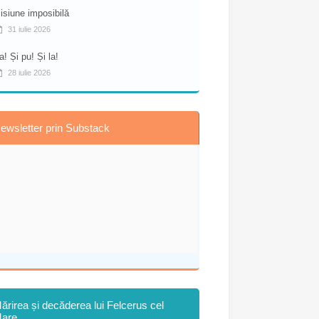
isiune imposibilă
31 iulie 2026
a! Și pu! Și la!
28 iulie 2026
ewsletter prin Substack
ărirea și decăderea lui Felcerus cel
are