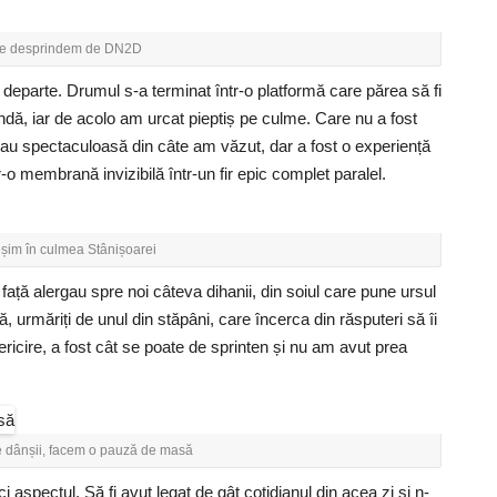
e desprindem de DN2D
eparte. Drumul s-a terminat într-o platformă care părea să fi
ndă, iar de acolo am urcat pieptiș pe culme. Care nu a fost
sau spectaculoasă din câte am văzut, dar a fost o experiență
-o membrană invizibilă într-un fir epic complet paralel.
eșim în culmea Stânișoarei
 față alergau spre noi câteva dihanii, din soiul care pune ursul
rmăriți de unul din stăpâni, care încerca din răsputeri să îi
fericire, a fost cât se poate de sprinten și nu am avut prea
 dânșii, facem o pauză de masă
i aspectul. Să fi avut legat de gât cotidianul din acea zi și n-