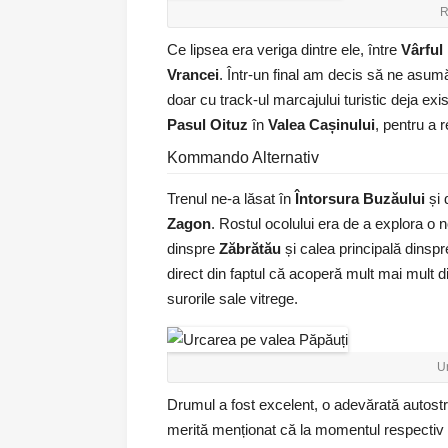
R
Ce lipsea era veriga dintre ele, între
Vârful
Vrancei
. Într-un final am decis să ne asum
doar cu track-ul marcajului turistic deja exi
Pasul Oituz
în
Valea Cașinului
, pentru a 
Kommando Alternativ
Trenul ne-a lăsat în
Întorsura Buzăului
și 
Zagon
. Rostul ocolului era de a explora o
dinspre
Zăbrătău
și calea principală dinsp
direct din faptul că acoperă mult mai mult 
surorile sale vitrege.
U
Drumul a fost excelent, o adevărată autostr
merită menționat că la momentul respectiv e