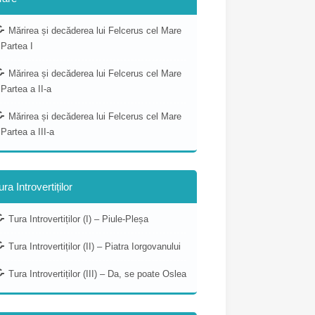
Mărirea și decăderea lui Felcerus cel Mare
 Partea I
Mărirea și decăderea lui Felcerus cel Mare
 Partea a II-a
Mărirea și decăderea lui Felcerus cel Mare
 Partea a III-a
ura Introvertiților
Tura Introvertiților (I) – Piule-Pleșa
Tura Introvertiților (II) – Piatra Iorgovanului
Tura Introvertiților (III) – Da, se poate Oslea