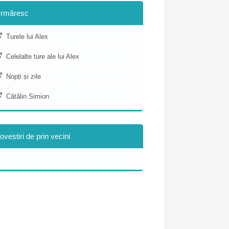
rmăresc
Turele lui Alex
Celelalte ture ale lui Alex
Nopți și zile
Cătălin Simion
ovestiri de prin vecini