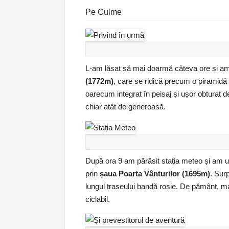
Pe Culme
L-am lăsat să mai doarmă câteva ore și am 
(1772m)
, care se ridică precum o piramidă l
oarecum integrat în peisaj și ușor obturat 
chiar atât de generoasă.
După ora 9 am părăsit stația meteo și am ur
prin
șaua Poarta Vânturilor (1695m)
. Sur
lungul traseului bandă roșie. De pământ, mai
ciclabil.