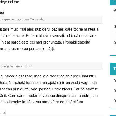
dețe noi etc.
–
 jos spre Depresiunea Comandău
t tare mult, mai ales sub cerul oacheș care tot ne mințea a
–
a halouri solare. Este acolo și o senzație ubicuă de izolare
 în sat parcă este cel mai pronunțată. Probabil datorită
 m-a atras mereu prin acele părți.
–
odega la care am oprit
T
ca întreaga așezare, încă la o răscruce de epoci. Înăuntru
ă o terasă cochetă fusese amenajată dintr-un vechi vagon de
ăceau prin curte. Vaci pășteau între blocuri, iar pe străzile
trânit. Camioane moderne veneau dinspre sau se îndreptau
F-uri hodorogite îmbâcseau atmosfera de praf și fum.