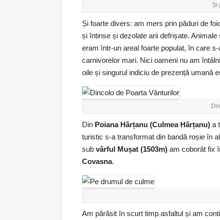
Și 
Și foarte divers: am mers prin păduri de foioa
și întinse și dezolate arii defrișate. Animal
eram într-un areal foarte populat, în care 
carnivorelor mari. Nici oameni nu am întâlni
oile și singurul indiciu de prezență umană e
Din
Din
Poiana Hârțanu (Culmea Hârțanu)
a t
turistic s-a transformat din bandă roșie în
sub
vârful Mușat (1503m)
am coborât fix 
Covasna
.
Am părăsit în scurt timp asfaltul și am cont