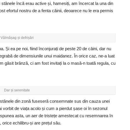
ci stânele încă erau active și, hamesiți, am încercat la una din
st efortul nostru de a fenta câinii, deoarece nu le era permis
Vălmășag și defrișări
. Și ea pe noi, fiind înconjurați de peste 20 de câini, dar nu
egrabă de dimensiunile unui maidanez. În orice caz, ne-a luat
 găsit brânză, ci am fost invitați la o masă-n toată regula, cu
Dar și serenitate
ă stânele din zonă fuseseră consemnate sus din cauza unei
i vorbit de viața acolo și cum a pierdut șase oi în sezonul
ne spunea asta, un aer de tristețe amestecat cu resemnarea în
v, orice echilibru-și are prețul său.