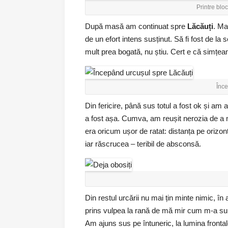
Printre blo
După masă am continuat spre
Lăcăuți
. Ma
de un efort intens susținut. Să fi fost de l
mult prea bogată, nu știu. Cert e că simțe
Înce
Din fericire, până sus totul a fost ok și am 
a fost așa. Cumva, am reușit nerozia de a n
era oricum ușor de ratat: distanța pe orizon
iar răscrucea – teribil de absconsă.
Din restul urcării nu mai țin minte nimic, î
prins vulpea la rană de mă mir cum m-a sup
Am ajuns sus pe întuneric, la lumina frontal