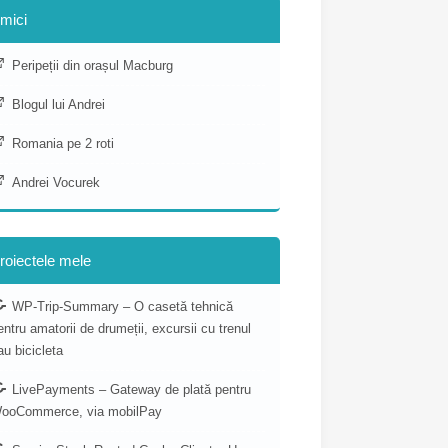
mici
Peripeții din orașul Macburg
Blogul lui Andrei
Romania pe 2 roti
Andrei Vocurek
roiectele mele
WP-Trip-Summary – O casetă tehnică
entru amatorii de drumeții, excursii cu trenul
au bicicleta
LivePayments – Gateway de plată pentru
ooCommerce, via mobilPay