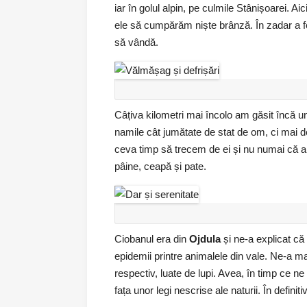
iar în golul alpin, pe culmile Stânișoarei. Ai
ele să cumpărăm niște brânză. În zadar a fo
să vândă.
Câțiva kilometri mai încolo am găsit încă una
namile cât jumătate de stat de om, ci mai d
ceva timp să trecem de ei și nu numai că am
pâine, ceapă și pate.
Ciobanul era din
Ojdula
și ne-a explicat c
epidemii printre animalele din vale. Ne-a ma
respectiv, luate de lupi. Avea, în timp ce 
fața unor legi nescrise ale naturii. În definiti