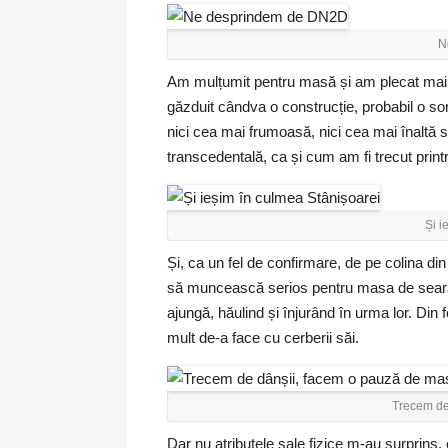
N
Am mulțumit pentru masă și am plecat mai d
găzduit cândva o construcție, probabil o so
nici cea mai frumoasă, nici cea mai înaltă 
transcedentală, ca și cum am fi trecut printr
Și i
Și, ca un fel de confirmare, de pe colina din
să muncească serios pentru masa de seară, u
ajungă, hăulind și înjurând în urma lor. Din 
mult de-a face cu cerberii săi.
Trecem de
Dar nu atributele sale fizice m-au surprins, c