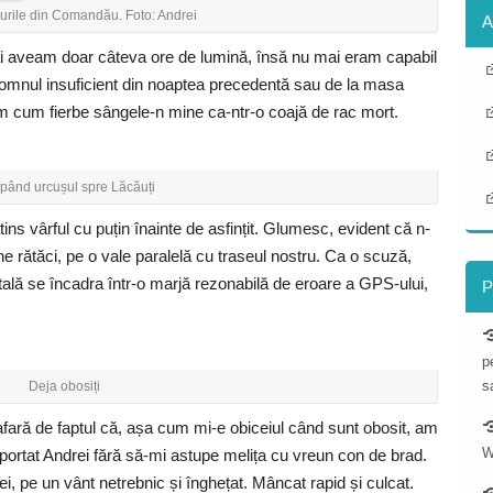
curile din Comandău. Foto: Andrei
A
i aveam doar câteva ore de lumină, însă nu mai eram capabil
a somnul insuficient din noaptea precedentă sau de la masa
am cum fierbe sângele-n mine ca-ntr-o coajă de rac mort.
pând urcușul spre Lăcăuți
atins vârful cu puțin înainte de asfințit. Glumesc, evident că n-
e rătăci, pe o vale paralelă cu traseul nostru. Ca o scuză,
tală se încadra într-o marjă rezonabilă de eroare a GPS-ului,
P
p
s
Deja obosiți
n afară de faptul că, așa cum mi-e obiceiul când sunt obosit, am
W
ortat Andrei fără să-mi astupe melița cu vreun con de brad.
ei, pe un vânt netrebnic și înghețat. Mâncat rapid și culcat.