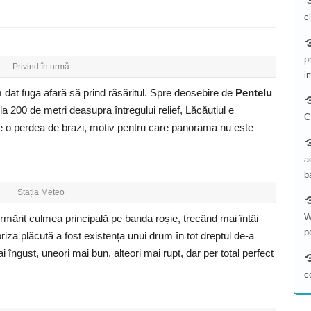
c
p
Privind în urmă
i
dat fuga afară să prind răsăritul. Spre deosebire de
Pentelu
a 200 de metri deasupra întregului relief, Lăcăuțiul e
C
de o perdea de brazi, motiv pentru care panorama nu este
a
b
Stația Meteo
W
mărit culmea principală pe banda roșie, trecând mai întâi
p
priza plăcută a fost existența unui drum în tot dreptul de-a
 îngust, uneori mai bun, alteori mai rupt, dar per total perfect
c