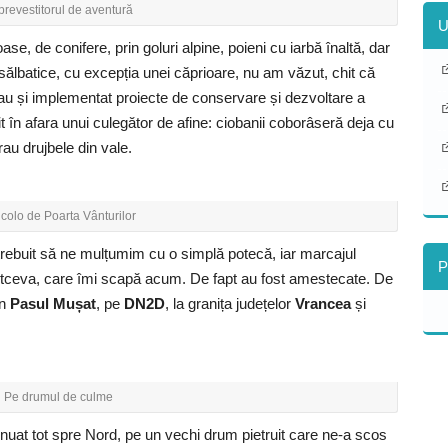
prevestitorul de aventură
U
se, de conifere, prin goluri alpine, poieni cu iarbă înaltă, dar
e sălbatice, cu excepția unei căprioare, nu am văzut, chit că
s-au și implementat proiecte de conservare și dezvoltare a
t în afara unui culegător de afine: ciobanii coborâseră deja cu
rau drujbele din vale.
colo de Poarta Vânturilor
rebuit să ne mulțumim cu o simplă potecă, iar marcajul
P
 altceva, care îmi scapă acum. De fapt au fost amestecate. De
în
Pasul Mușat
, pe
DN2D
, la granița județelor
Vrancea
și
Pe drumul de culme
inuat tot spre Nord, pe un vechi drum pietruit care ne-a scos