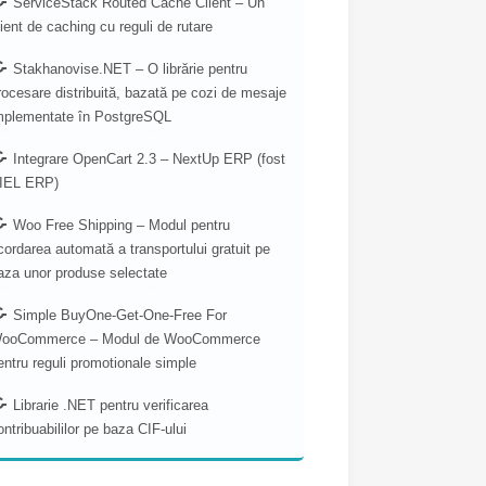
ServiceStack Routed Cache Client – Un
lient de caching cu reguli de rutare
Stakhanovise.NET – O librărie pentru
rocesare distribuită, bazată pe cozi de mesaje
mplementate în PostgreSQL
Integrare OpenCart 2.3 – NextUp ERP (fost
IEL ERP)
Woo Free Shipping – Modul pentru
cordarea automată a transportului gratuit pe
aza unor produse selectate
Simple BuyOne-Get-One-Free For
ooCommerce – Modul de WooCommerce
entru reguli promotionale simple
Librarie .NET pentru verificarea
ontribuabililor pe baza CIF-ului