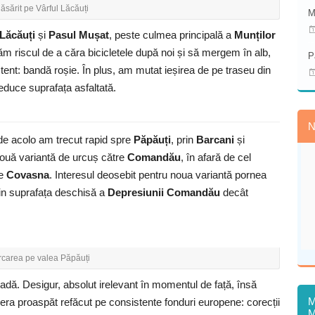
ăsărit pe Vârful Lăcăuți
M
 Lăcăuți
și
Pasul Mușat
, peste culmea principală a
Munților
ăm riscul de a căra bicicletele după noi și să mergem în alb,
P
stent: bandă roșie. În plus, am mutat ieșirea de pe traseu din
reduce suprafața asfaltată.
N
de acolo am trecut rapid spre
Păpăuți
, prin
Barcani
și
 nouă variantă de urcuș către
Comandău
, în afară de cel
re
Covasna
. Interesul deosebit pentru noua variantă pornea
din suprafața deschisă a
Depresiunii Comandău
decât
rcarea pe valea Păpăuți
adă. Desigur, absolut irelevant în momentul de față, însă
M
ra proaspăt refăcut pe consistente fonduri europene: corecții
M