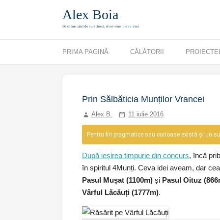
Alex Boia
De chemi calul de nu-l chemi, el ori vine. ori nu vine
Mergi direct la conținut
PRIMA PAGINĂ
CĂLĂTORII
PROIECTE
Prin Sălbăticia Munților Vrancei
Alex B.
11 iulie 2016
Pentru firi pragmatice sau curioase există și un suma
După ieșirea timpurie din concurs
, încă prib
în spiritul 4Munți. Ceva idei aveam, dar ce
Pasul Mușat (1100m)
și
Pasul Oituz (866
Vârful Lăcăuți (1777m)
.