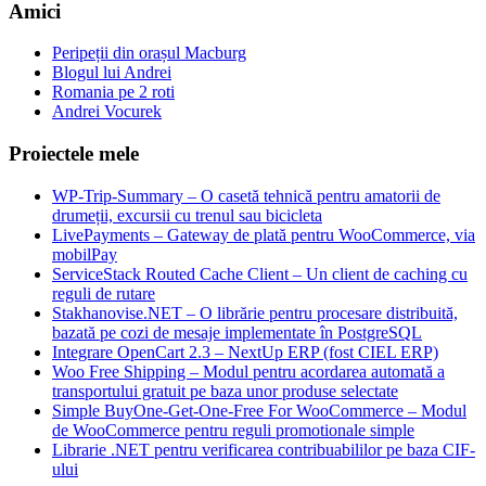
Amici
Peripeții din orașul Macburg
Blogul lui Andrei
Romania pe 2 roti
Andrei Vocurek
Proiectele mele
WP-Trip-Summary – O casetă tehnică pentru amatorii de
drumeții, excursii cu trenul sau bicicleta
LivePayments – Gateway de plată pentru WooCommerce, via
mobilPay
ServiceStack Routed Cache Client – Un client de caching cu
reguli de rutare
Stakhanovise.NET – O librărie pentru procesare distribuită,
bazată pe cozi de mesaje implementate în PostgreSQL
Integrare OpenCart 2.3 – NextUp ERP (fost CIEL ERP)
Woo Free Shipping – Modul pentru acordarea automată a
transportului gratuit pe baza unor produse selectate
Simple BuyOne-Get-One-Free For WooCommerce – Modul
de WooCommerce pentru reguli promotionale simple
Librarie .NET pentru verificarea contribuabililor pe baza CIF-
ului