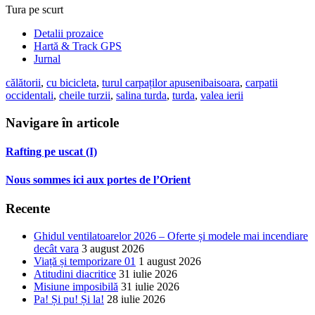
Tura pe scurt
Detalii prozaice
Hartă & Track GPS
Jurnal
călătorii
,
cu bicicleta
,
turul carpaților apuseni
baisoara
,
carpatii
occidentali
,
cheile turzii
,
salina turda
,
turda
,
valea ierii
Navigare în articole
Rafting pe uscat (I)
Nous sommes ici aux portes de l’Orient
Recente
Ghidul ventilatoarelor 2026 – Oferte și modele mai incendiare
decât vara
3 august 2026
Viață și temporizare 01
1 august 2026
Atitudini diacritice
31 iulie 2026
Misiune imposibilă
31 iulie 2026
Pa! Și pu! Și la!
28 iulie 2026