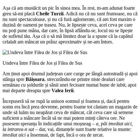
Așa că am mustăcit un pic în sinea mea. În rest, m-am adunat foarte
greu să-mi placă
Cheile Turzii
. Adică nu că nu sunt frumoase, nu că
nu sunt spectaculoase, și nu că fură aglomerate, că am fost maxim o
duzină de oameni pe traseu. Nu, le lipsește ceva, acel ceva pe care
nu poți pune mâna, dar care, în lipsă aflându-se, locul nu se lipește
de sufletul tău. Așa că o să mă limitez doar la a spune că la capătul
celalalt am mâncat un prânz aproximativ și ne-am întors.
Undeva între Filea de Jos și Filea de Sus
Am ținut apoi drumul județean care curge pe lângă autostradă și apoi
stânga spre
Băișoara
, strecurându-ne printre niste dealuri care
semănau cu șoldurile și sânii unei fecioare numai bune de iubit, apoi
mai departe dreapta spre
Valea Ierii
.
Începuseră să ne rupă la unison somnul și foamea și, dacă pentru
somn era încă prea devreme, pentru foame tot căutam un magazin de
unde să luăm nu neapărat ceva de mâncat, cât ceva care să semene
suficient a mâncare încât să ne mai putem minți câteva ore. Ne
pusesem speranța în indicațiile unui moșneag –
a, păi imediat aici,
la intrarea-n sat
– dar, vai, distanțele sunt foarte relative la munte:
imediat aici
a însemnat, de fapt, încă o ora de urcat.