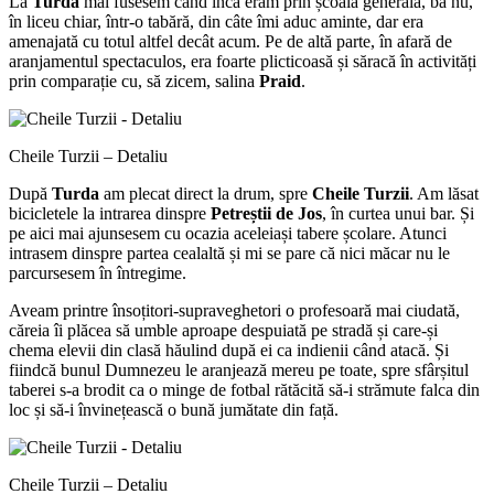
La
Turda
mai fusesem când încă eram prin școala generală, ba nu,
în liceu chiar, într-o tabără, din câte îmi aduc aminte, dar era
amenajată cu totul altfel decât acum. Pe de altă parte, în afară de
aranjamentul spectaculos, era foarte plicticoasă și săracă în activități
prin comparație cu, să zicem, salina
Praid
.
Cheile Turzii – Detaliu
După
Turda
am plecat direct la drum, spre
Cheile Turzii
. Am lăsat
bicicletele la intrarea dinspre
Petreștii de Jos
, în curtea unui bar. Și
pe aici mai ajunsesem cu ocazia aceleiași tabere școlare. Atunci
intrasem dinspre partea cealaltă și mi se pare că nici măcar nu le
parcursesem în întregime.
Aveam printre însoțitori-supraveghetori o profesoară mai ciudată,
căreia îi plăcea să umble aproape despuiată pe stradă și care-și
chema elevii din clasă hăulind după ei ca indienii când atacă. Și
fiindcă bunul Dumnezeu le aranjează mereu pe toate, spre sfârșitul
taberei s-a brodit ca o minge de fotbal rătăcită să-i strămute falca din
loc și să-i învinețească o bună jumătate din față.
Cheile Turzii – Detaliu