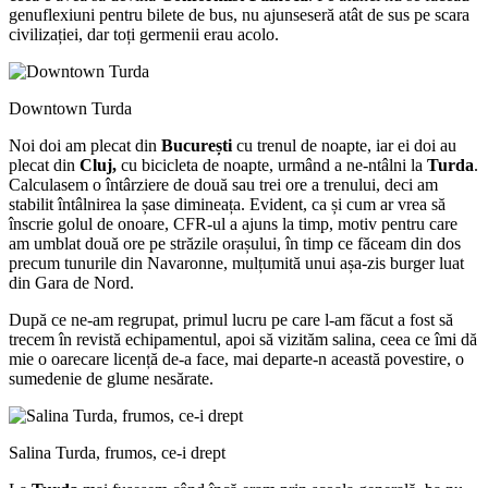
genuflexiuni pentru bilete de bus, nu ajunseseră atât de sus pe scara
civilizației, dar toți germenii erau acolo.
Downtown Turda
Noi doi am plecat din
București
cu trenul de noapte, iar ei doi au
plecat din
Cluj,
cu bicicleta de noapte, urmând a ne-ntâlni la
Turda
.
Calculasem o întârziere de două sau trei ore a trenului, deci am
stabilit întâlnirea la șase dimineața. Evident, ca și cum ar vrea să
înscrie golul de onoare, CFR-ul a ajuns la timp, motiv pentru care
am umblat două ore pe străzile orașului, în timp ce făceam din dos
precum tunurile din Navaronne, mulțumită unui așa-zis burger luat
din Gara de Nord.
După ce ne-am regrupat, primul lucru pe care l-am făcut a fost să
trecem în revistă echipamentul, apoi să vizităm salina, ceea ce îmi dă
mie o oarecare licență de-a face, mai departe-n această povestire, o
sumedenie de glume nesărate.
Salina Turda, frumos, ce-i drept