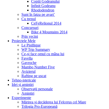
Copiii Godeanului
Infinit Godeanu
Rhododendron
Sunt în fatza pe avari’
Cu trenul
CeFeRelionul 2014
Concursuri
Bike 4 Mountains 2014
Prin vecini
Proiectele Mele
Le Pisillique
WP Trip Summary
Ce-și face omul cu mâna lui
Favella
Gavroche
Mambo Number Five
Avizierul
Rafting pe uscat
Tehno-istericale
Idei și amintiri
Observații personale
Amintiri
Experimente
Mărirea și decăderea lui Felcerus cel Mare
Trilogia Pro-Europeană