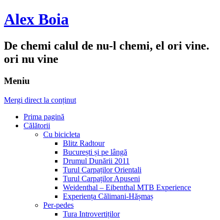
Alex Boia
De chemi calul de nu-l chemi, el ori vine.
ori nu vine
Meniu
Mergi direct la conținut
Prima pagină
Călătorii
Cu bicicleta
Blitz Radtour
București și pe lângă
Drumul Dunării 2011
Turul Carpaților Orientali
Turul Carpaților Apuseni
Weidenthal – Eibenthal MTB Experience
Experiența Călimani-Hășmaș
Per-pedes
Tura Introvertiților