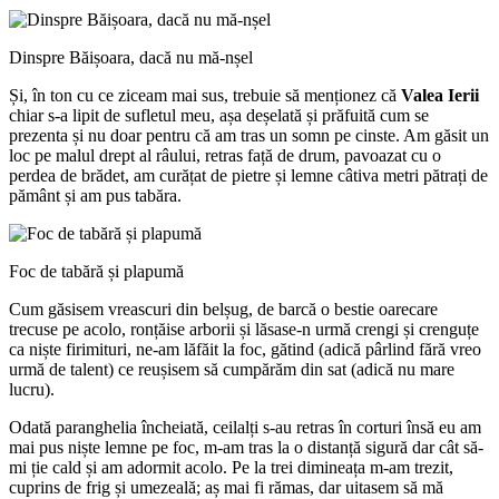
Dinspre Băișoara, dacă nu mă-nșel
Și, în ton cu ce ziceam mai sus, trebuie să menționez că
Valea Ierii
chiar s-a lipit de sufletul meu, așa deșelată și prăfuită cum se
prezenta și nu doar pentru că am tras un somn pe cinste. Am găsit un
loc pe malul drept al râului, retras față de drum, pavoazat cu o
perdea de brădet, am curățat de pietre și lemne câtiva metri pătrați de
pământ și am pus tabăra.
Foc de tabără și plapumă
Cum găsisem vreascuri din belșug, de barcă o bestie oarecare
trecuse pe acolo, ronțăise arborii și lăsase-n urmă crengi și crenguțe
ca niște firimituri, ne-am lăfăit la foc, gătind (adică pârlind fără vreo
urmă de talent) ce reușisem să cumpărăm din sat (adică nu mare
lucru).
Odată paranghelia încheiată, ceilalți s-au retras în corturi însă eu am
mai pus niște lemne pe foc, m-am tras la o distanță sigură dar cât să-
mi ție cald și am adormit acolo. Pe la trei dimineața m-am trezit,
cuprins de frig și umezeală; aș mai fi rămas, dar uitasem să mă