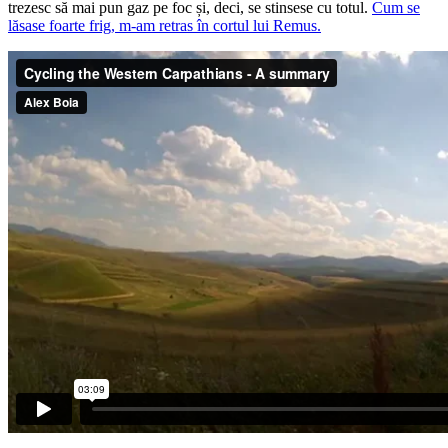
trezesc să mai pun gaz pe foc și, deci, se stinsese cu totul.
Cum se
lăsase foarte frig, m-am retras în cortul lui Remus.