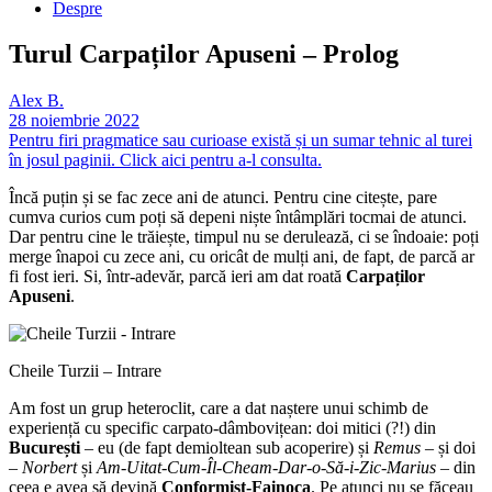
Despre
Turul Carpaților Apuseni – Prolog
Alex B.
28 noiembrie 2022
Pentru firi pragmatice sau curioase există și un sumar tehnic al turei
în josul paginii. Click aici pentru a-l consulta.
Încă puțin și se fac zece ani de atunci. Pentru cine citește, pare
cumva curios cum poți să depeni niște întâmplări tocmai de atunci.
Dar pentru cine le trăiește, timpul nu se derulează, ci se îndoaie: poți
merge înapoi cu zece ani, cu oricât de mulți ani, de fapt, de parcă ar
fi fost ieri. Si, într-adevăr, parcă ieri am dat roată
Carpaților
Apuseni
.
Cheile Turzii – Intrare
Am fost un grup heteroclit, care a dat naștere unui schimb de
experiență cu specific carpato-dâmbovițean: doi mitici (?!) din
București
– eu (de fapt demioltean sub acoperire) și
Remus
– și doi
–
Norbert
și
Am-Uitat-Cum-Îl-Cheam-Dar-o-Să-i-Zic-Marius
– din
ceea e avea să devină
Conformist-Fainoca
. Pe atunci nu se făceau