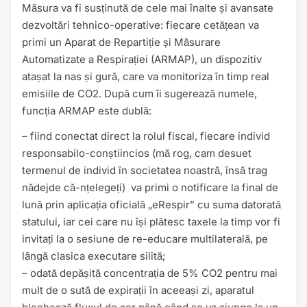
Măsura va fi susținută de cele mai înalte și avansate
dezvoltări tehnico-operative: fiecare cetățean va
primi un Aparat de Repartiție și Măsurare
Automatizate a Respirației (ARMAP), un dispozitiv
atașat la nas și gură, care va monitoriza în timp real
emisiile de CO2. După cum îi sugerează numele,
funcția ARMAP este dublă:
– fiind conectat direct la rolul fiscal, fiecare individ
responsabilo-conștiincios (mă rog, cam desuet
termenul de individ în societatea noastră, însă trag
nădejde că-nțelegeți) va primi o notificare la final de
lună prin aplicația oficială „eRespir” cu suma datorată
statului, iar cei care nu își plătesc taxele la timp vor fi
invitați la o sesiune de re-educare multilaterală, pe
lângă clasica executare silită;
– odată depășită concentrația de 5% CO2 pentru mai
mult de o sută de expirații în aceeași zi, aparatul