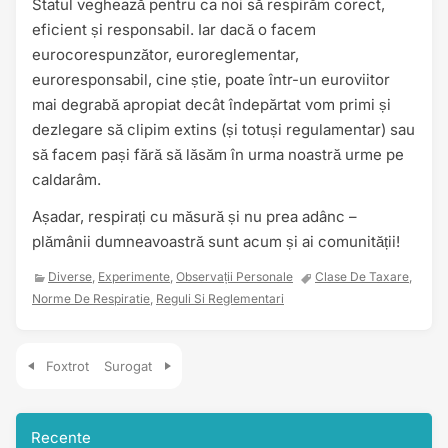
Statul veghează pentru ca noi să respirăm corect,
eficient și responsabil. Iar dacă o facem
eurocorespunzător, euroreglementar,
euroresponsabil, cine știe, poate într-un euroviitor
mai degrabă apropiat decât îndepărtat vom primi și
dezlegare să clipim extins (și totuși regulamentar) sau
să facem pași fără să lăsăm în urma noastră urme pe
caldarâm.
Așadar, respirați cu măsură și nu prea adânc –
plămânii dumneavoastră sunt acum și ai comunității!
Diverse
,
Experimente
,
Observații Personale
Clase De Taxare
,
Norme De Respiratie
,
Reguli Si Reglementari
Navigare în articole
Foxtrot
Surogat
Recente