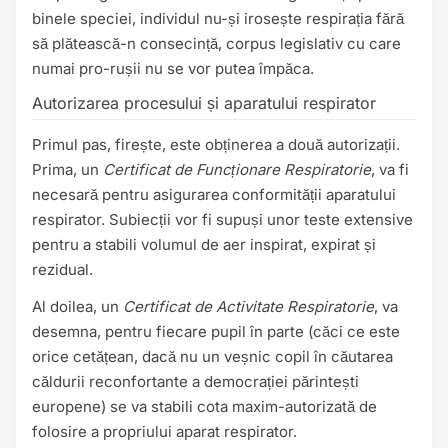
binele speciei, individul nu-și irosește respirația fără
să plătească-n consecință, corpus legislativ cu care
numai pro-rușii nu se vor putea împăca.
Autorizarea procesului și aparatului respirator
Primul pas, firește, este obținerea a două autorizații.
Prima, un
Certificat de Funcționare Respiratorie
, va fi
necesară pentru asigurarea conformității aparatului
respirator. Subiecții vor fi supuși unor teste extensive
pentru a stabili volumul de aer inspirat, expirat și
rezidual.
Al doilea, un
Certificat de Activitate Respiratorie
, va
desemna, pentru fiecare pupil în parte (căci ce este
orice cetățean, dacă nu un veșnic copil în căutarea
căldurii reconfortante a democrației părintești
europene) se va stabili cota maxim-autorizată de
folosire a propriului aparat respirator.