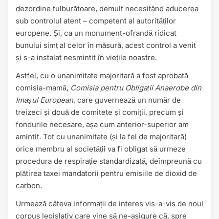
dezordine tulburătoare, demult necesitând aducerea
sub controlul atent – competent al autorităților
europene. Și, ca un monument-ofrandă ridicat
bunului simț al celor în măsură, acest control a venit
și s-a instalat nesmintit în viețile noastre.
Astfel, cu o unanimitate majoritară a fost aprobată
comisia-mamă,
Comisia pentru Obligații Anaerobe din
Imașul European
, care guvernează un număr de
treizeci și două de comitete și comiții, precum și
fondurile necesare, așa cum anterior-superior am
amintit. Tot cu unanimitate (și la fel de majoritară)
orice membru al societății va fi obligat să urmeze
procedura de respirație standardizată, deîmpreună cu
plătirea taxei mandatorii pentru emisiile de dioxid de
carbon.
Urmează câteva informații de interes vis-a-vis de noul
corpus legislativ care vine să ne-asigure că, spre