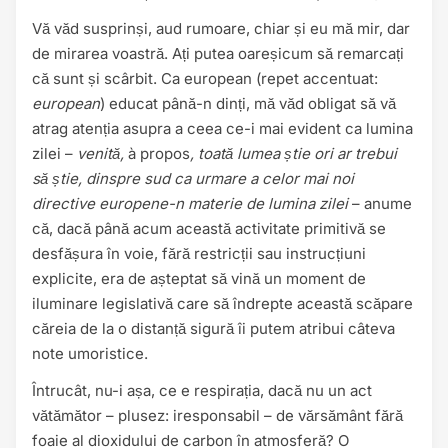
Vă văd susprinși, aud rumoare, chiar și eu mă mir, dar
de mirarea voastră. Ați putea oareșicum să remarcați
că sunt și scârbit. Ca european (repet accentuat:
european
) educat până-n dinți, mă văd obligat să vă
atrag atenția asupra a ceea ce-i mai evident ca lumina
zilei –
venită,
à propos
, toată lumea știe ori ar trebui
să știe, dinspre sud ca urmare a celor mai noi
directive europene-n materie de lumina zilei
– anume
că, dacă până acum această activitate primitivă se
desfășura în voie, fără restricții sau instrucțiuni
explicite, era de așteptat să vină un moment de
iluminare legislativă care să îndrepte această scăpare
căreia de la o distanță sigură îi putem atribui câteva
note umoristice.
Întrucât, nu-i așa, ce e respirația, dacă nu un act
vătămător – plusez: iresponsabil – de vărsământ fără
foaie al dioxidului de carbon în atmosferă? O