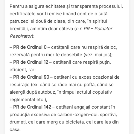
Pentru a asigura echitatea și transparența procesului,
certificatele vor fi emise ținând cont de o sută
patruzeci și două de clase, din care, în spiritul
brevității, amintim doar câteva (
n.r. PR – Poluator
Respirator
):
–
PR de Ordinul 0
– cetățenii care nu respiră deloc,
rezervată pentru merite deosebite (vezi mai jos);
–
PR de Ordinul 12
– cetățenii care respiră puțin,
eficient, rar;
–
PR de Ordinul 90
– cetățeni cu exces ocazional de
respirație (ex. când se râde mai cu poftă, când se
aleargă după autobuz, în timpul actului copulativ
reglementat etc.);
–
PR de Ordinul 142
– cetățeni angajați constant în
producția excesivă de carbon-oxigen-doi: sportivi,
drumeți, cei care merg cu bicicleta, cei care ies din
casă.