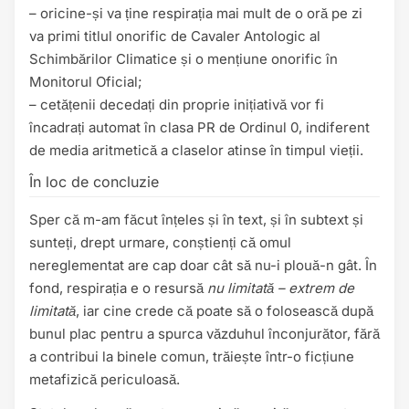
– oricine-și va ține respirația mai mult de o oră pe zi
va primi titlul onorific de Cavaler Antologic al
Schimbărilor Climatice și o mențiune onorific în
Monitorul Oficial;
– cetățenii decedați din proprie inițiativă vor fi
încadrați automat în clasa PR de Ordinul 0, indiferent
de media aritmetică a claselor atinse în timpul vieții.
În loc de concluzie
Sper că m-am făcut înțeles și în text, și în subtext și
sunteți, drept urmare, conștienți că omul
nereglementat are cap doar cât să nu-i plouă-n gât. În
fond, respirația e o resursă
nu limitată – extrem de
limitată
, iar cine crede că poate să o folosească după
bunul plac pentru a spurca văzduhul înconjurător, fără
a contribui la binele comun, trăiește într-o ficțiune
metafizică periculoasă.