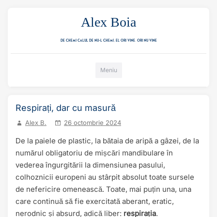
Alex Boia
De chemi calul de nu-l chemi, el ori vine. ori nu vine
Mergi direct la conținut
Meniu
Respirați, dar cu masură
Alex B.
26 octombrie 2024
De la paiele de plastic, la bătaia de aripă a gâzei, de la
numărul obligatoriu de mișcări mandibulare în
vederea îngurgitării la dimensiunea pasului,
colhoznicii europeni au stârpit absolut toate sursele
de nefericire omenească. Toate, mai puțin una, una
care continuă să fie exercitată aberant, eratic,
nerodnic și absurd, adică liber:
respirația
.