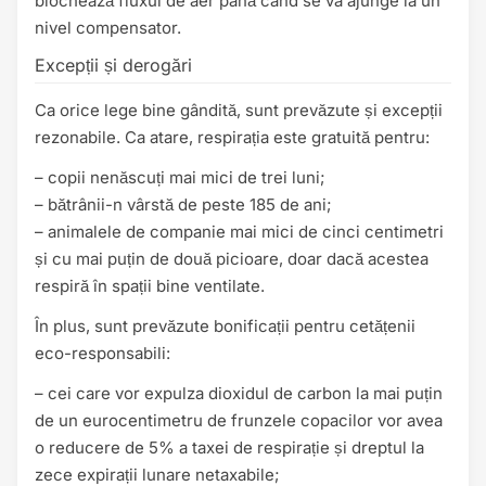
blochează fluxul de aer până când se va ajunge la un
nivel compensator.
Excepții și derogări
Ca orice lege bine gândită, sunt prevăzute și excepții
rezonabile. Ca atare, respirația este gratuită pentru:
– copii nenăscuți mai mici de trei luni;
– bătrânii-n vârstă de peste 185 de ani;
– animalele de companie mai mici de cinci centimetri
și cu mai puțin de două picioare, doar dacă acestea
respiră în spații bine ventilate.
În plus, sunt prevăzute bonificații pentru cetățenii
eco-responsabili:
– cei care vor expulza dioxidul de carbon la mai puțin
de un eurocentimetru de frunzele copacilor vor avea
o reducere de 5% a taxei de respirație și dreptul la
zece expirații lunare netaxabile;