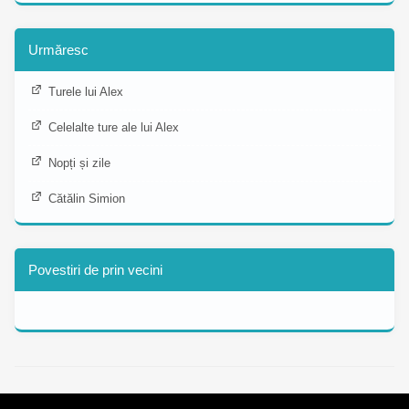
Urmăresc
Turele lui Alex
Celelalte ture ale lui Alex
Nopți și zile
Cătălin Simion
Povestiri de prin vecini
Copyright © 2013 - 2026 alexboia.net.