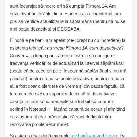
sunt încurajat să-ncerc ori să cumpăr Filmora 14. Am
dezactivat notificările din mesageria aia a lor internă, am
pus să verifice actualizările la săptămână (pentru că nu se
mai poate dezactiva) și DEGEABA.
Fiindcă e pe bani, am apelat (ce-i drept nu cu încredere) la
asistența tehnică :
nu vreau Filmora 14, cum dezactivez
?
Conversația lungă prin care mă instruia să configurez
frecvența verificărilor de actualizări la interval săptămânal
(poate că de zece ori pe zi înseamnă săptămânal și nu mă
prind eu) pentru că nu se poate dezactiva, pentru că nu vor
ei, a fost doar o pierdere de vreme și din cauza faptului că
fereastra de
ciat
cu suporții a decis să-și dezactiveze
căsuța în care scriu mesajele și a trebuit să comunic
scriind în Notepad++, făcând captură de ecran și trimițând
ca atașament (dar măcar știu că sunt dedicați întru
rezolvarea problemelor mele).
Și astea-s doar două exemple,
de boxă am vorbit deja
. Dar