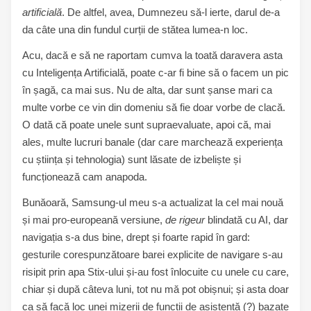
artificială
. De altfel, avea, Dumnezeu să-l ierte, darul de-a
da câte una din fundul curții de stătea lumea-n loc.
Acu, dacă e să ne raportam cumva la toată daravera asta
cu Inteligența Artificială, poate c-ar fi bine să o facem un pic
în șagă, ca mai sus. Nu de alta, dar sunt șanse mari ca
multe vorbe ce vin din domeniu să fie doar vorbe de clacă.
O dată că poate unele sunt supraevaluate, apoi că, mai
ales, multe lucruri banale (dar care marchează experiența
cu știința și tehnologia) sunt lăsate de izbeliște și
funcționează cam anapoda.
Bunăoară, Samsung-ul meu s-a actualizat la cel mai nouă
și mai pro-europeană versiune,
de rigeur
blindată cu AI, dar
navigația s-a dus bine, drept și foarte rapid în gard:
gesturile corespunzătoare barei explicite de navigare s-au
risipit prin apa Stix-ului și-au fost înlocuite cu unele cu care,
chiar și după câteva luni, tot nu mă pot obișnui; și asta doar
ca să facă loc unei mizerii de funcții de asistență (?) bazate