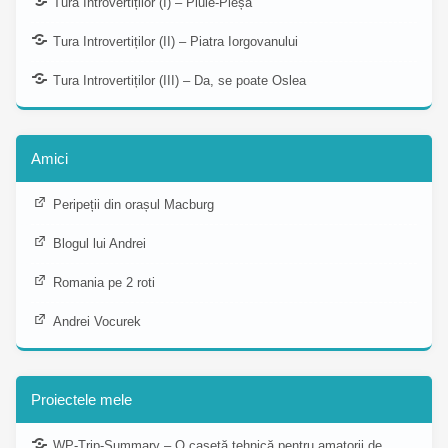
Tura Introvertiților (I) – Piule-Pleșa
Tura Introvertiților (II) – Piatra Iorgovanului
Tura Introvertiților (III) – Da, se poate Oslea
Amici
Peripeții din orașul Macburg
Blogul lui Andrei
Romania pe 2 roti
Andrei Vocurek
Proiectele mele
WP-Trip-Summary – O casetă tehnică pentru amatorii de