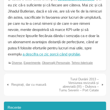
eu zic că-s suficiente și că fiecare are câteva. Mai zic și că
Jihadul Butlerian, dacă e să vie, are să vie fix de la nimicuri
din astea, sacrificate în favoarea unor lucruri de umplutură,
pe care nu le-a cerut nimeni și de care n-are nimeni
nevoie, menite deopotrivă să marce KPI-urile și să
mascheze lipsurile fiecăruia dându-i senzația ca e doar la
un abonament avantajos distanță de perfecțiune, când ar
putea fi folosite eforturile pentru lucruri mai utile, spre
exemplu
a descifra ce zic porcii când grohăie
.
Diverse
,
Experimente
,
Observații Personale
,
Tehno-Istericale
Navigare în articole
Turul Dunării 2013 –
Versiunea revizuită și
Respirați, dar cu masură
abreviată (III) – Dubova –
Turnu Severin – Port Cetate
Recente