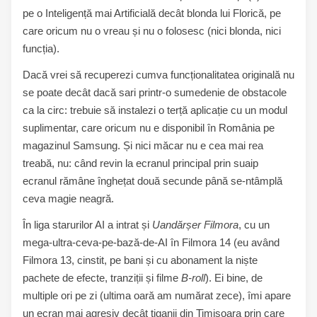
pe o Inteligență mai Artificială decât blonda lui Florică, pe
care oricum nu o vreau și nu o folosesc (nici blonda, nici
funcția).
Dacă vrei să recuperezi cumva funcționalitatea originală nu
se poate decât dacă sari printr-o sumedenie de obstacole
ca la circ: trebuie să instalezi o terță aplicație cu un modul
suplimentar, care oricum nu e disponibil în România pe
magazinul Samsung. Și nici măcar nu e cea mai rea
treabă, nu: când revin la ecranul principal prin suaip
ecranul rămâne înghețat două secunde până se-ntâmplă
ceva magie neagră.
În liga starurilor AI a intrat și
Uandărșer Filmora
, cu un
mega-ultra-ceva-pe-bază-de-AI în Filmora 14 (eu având
Filmora 13, cinstit, pe bani și cu abonament la niște
pachete de efecte, tranziții și filme
B-roll
). Ei bine, de
multiple ori pe zi (ultima oară am numărat zece), îmi apare
un ecran mai agresiv decât țiganii din Timișoara prin care