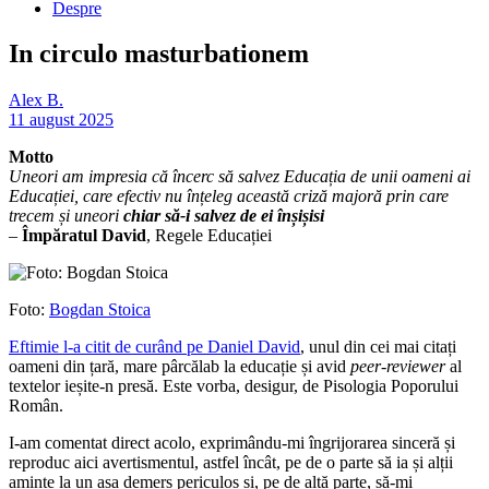
Despre
In circulo masturbationem
Alex B.
11 august 2025
Motto
Uneori am impresia că încerc să salvez Educația de unii oameni ai
Educației, care efectiv nu înțeleg această criză majoră prin care
trecem și uneori
chiar să-i salvez de ei înșișisi
–
Împăratul David
, Regele Educației
Foto:
Bogdan Stoica
Eftimie l-a citit de curând pe Daniel David
, unul din cei mai citați
oameni din țară, mare pârcălab la educație și avid
peer-reviewer
al
textelor ieșite-n presă. Este vorba, desigur, de Pisologia Poporului
Român.
I-am comentat direct acolo, exprimându-mi îngrijorarea sinceră și
reproduc aici avertismentul, astfel încât, pe de o parte să ia și alții
aminte la un așa demers periculos și, pe de altă parte, să-mi