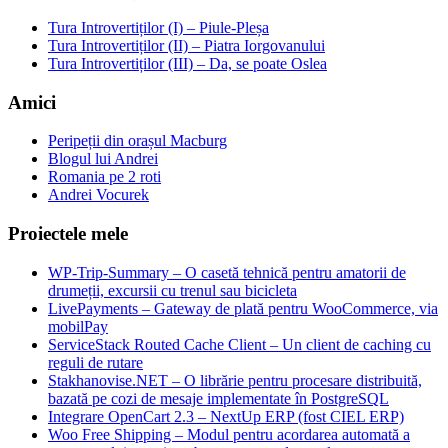
Tura Introvertiților (I) – Piule-Pleșa
Tura Introvertiților (II) – Piatra Iorgovanului
Tura Introvertiților (III) – Da, se poate Oslea
Amici
Peripeții din orașul Macburg
Blogul lui Andrei
Romania pe 2 roti
Andrei Vocurek
Proiectele mele
WP-Trip-Summary – O casetă tehnică pentru amatorii de
drumeții, excursii cu trenul sau bicicleta
LivePayments – Gateway de plată pentru WooCommerce, via
mobilPay
ServiceStack Routed Cache Client – Un client de caching cu
reguli de rutare
Stakhanovise.NET – O librărie pentru procesare distribuită,
bazată pe cozi de mesaje implementate în PostgreSQL
Integrare OpenCart 2.3 – NextUp ERP (fost CIEL ERP)
Woo Free Shipping – Modul pentru acordarea automată a