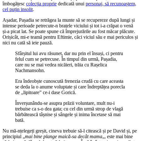
îmbogățesc
colecția proprie
dedicată unui
personaj, să recunoaștem,
cel puțin insolit
.
Așadar, Pașadia se retrăgea la munte să se recupereze după lungi și
intense perioade petrecute-n brațele viciului și tot i-a crăpat o venă
și-a picat lat. Se poate spune că împrejurările au fost măcar plăcute.
Orișicât, mi-e teamă pentru Eftimie, căci viciul său e mai periculos și
nici nu cată să ieie pauză.
Sfârșitul lui avu răsunet, dar nu prin el însuși, ci pentru
felul cum se petrecuse. În timpul din urmă, Pașadia,
care nu se mai vedea nicăieri, trăia cu Rașelica
Nachmansohn.
Era îndeobște cunoscută frenezia crudă cu care aceasta
se deda la o anume voluptate și care îndreptățea porecla
de „lipitoare” ce-i dase Gorică.
Înverșunându-se asupra prăzii voluntare, mult nu-i
trebuise ca s-o dea gata; cu cel din urmă strop de vlagă
bărbătească tâșnise și sângele și inima încetase să mai
bată.
Nu mă-nțelegeți greșit, cineva trebuie să-l citească și pe David și, pe
principiul „
mai bine plange maică-sa decât mama
„, este mai bine