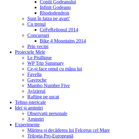
Copiii Godeanului
Infinit Godeanu
Rhododendron
Sunt în fatza pe avari’
Cu trenul
CeFeRelionul 2014
Concursuri
Bike 4 Mountains 2014
Prin vecini
Proiectele Mele
Le Pisillique
WP Trip Summary
Ce-și face omul cu mâna lui
Favella
Gavroche
Mambo Number Five
Avizierul
Rafting pe uscat
Tehno-istericale
Idei și amintiri
Observații personale
Amintiri
Experimente
Mărirea și decăderea lui Felcerus cel Mare
Trilogia Pro-Europeană