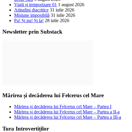
Viață și temporizare 01
1 august 2026
Atitudini diacritice
31 iulie 2026
Misiune imposibilă
31 iulie 2026
Pa! Și pu! Și la!
28 iulie 2026
Newsletter prin Substack
Mărirea și decăderea lui Felcerus cel Mare
Mărirea și decăderea lui Felcerus cel Mare – Partea I
Mărirea și decăderea lui Felcerus cel Mare – Partea a II-a
Mărirea și decăderea lui Felcerus cel Mare – Partea a III-a
Tura Introvertiților