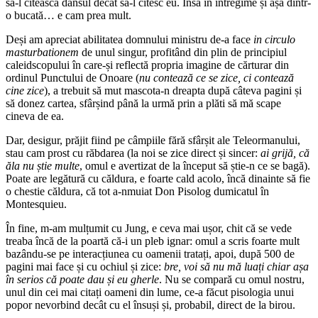
să-l citească dânsul decat să-l citesc eu. Însă în întregime și așa dintr-
o bucată… e cam prea mult.
Deși am apreciat abilitatea domnului ministru de-a face
in circulo
masturbationem
de unul singur, profitând din plin de principiul
caleidscopului în care-și reflectă propria imagine de cărturar din
ordinul Punctului de Onoare (
nu contează ce se zice, ci contează
cine zice
), a trebuit să mut mascota-n dreapta după câteva pagini și
să donez cartea, sfârșind până la urmă prin a plăti să mă scape
cineva de ea.
Dar, desigur, prăjit fiind pe câmpiile fără sfârșit ale Teleormanului,
stau cam prost cu răbdarea (la noi se zice direct și sincer:
ai grijă, că
ăla nu știe multe
, omul e avertizat de la început să știe-n ce se bagă).
Poate are legătură cu căldura, e foarte cald acolo, încă dinainte să fie
o chestie căldura, că tot a-nmuiat Don Pisolog dumicatul în
Montesquieu.
În fine, m-am mulțumit cu Jung, e ceva mai ușor, chit că se vede
treaba încă de la poartă că-i un pleb ignar: omul a scris foarte mult
bazându-se pe interacțiunea cu oamenii tratați, apoi, după 500 de
pagini mai face și cu ochiul și zice:
bre, voi să nu mă luați chiar așa
în serios că poate dau și eu gherle
. Nu se compară cu omul nostru,
unul din cei mai citați oameni din lume, ce-a făcut pisologia unui
popor nevorbind decât cu el însuși și, probabil, direct de la birou.