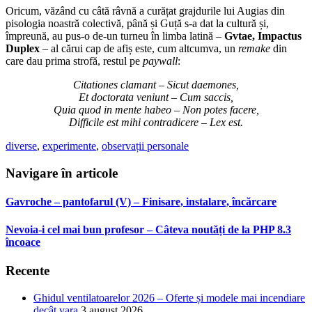
Oricum, văzând cu câtă râvnă a curățat grajdurile lui Augias din
pisologia noastră colectivă, până și Guță s-a dat la cultură și,
împreună, au pus-o de-un turneu în limba latină –
Gvtae, Impactus
Duplex
– al cărui cap de afiș este, cum altcumva, un
remake
din
care dau prima strofă, restul pe
paywall
:
Citationes clamant – Sicut daemones,
Et doctorata veniunt – Cum saccis,
Quia quod in mente habeo – Non potes facere,
Difficile est mihi contradicere – Lex est.
diverse
,
experimente
,
observații personale
Navigare în articole
Gavroche – pantofarul (V) – Finisare, instalare, încărcare
Nevoia-i cel mai bun profesor – Câteva noutăți de la PHP 8.3
încoace
Recente
Ghidul ventilatoarelor 2026 – Oferte și modele mai incendiare
decât vara
3 august 2026