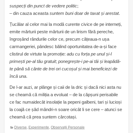
suspecți din punct de vedere politic
;
– din cauza aceasta
suntem buni doar de taxat și arestat
.
Țucălar al celor mai la modă curente civice de pe interneți,
emite mărturii peste mărturii de un lirism fără pereche,
îngroșând rândurile celor ce, precum cățeaua-n ușa
carmangeriei, pândesc bălind oportunitatea de-a-și face
clistirul de virtute la promoție:
adu cu forța pe unul și-l
primești pe-al tău gratuit
;
ponegrește-i pe-ai tăi și leapădă-
te până să cânte de trei ori cucoșul și mai beneficiezi de
încă una
.
De l-ar auzi, ar plânge și caii de la dric și dacă nici asta nu
se cheamă că miliția a evoluat – de la căpșuni perisabile
ce fac numaidecât insolație la pepeni galbeni, tari și lucioși
la coajă ce șăd mândri-n soare oricât li se cere – atunci se
cheamă că prea suntem cârcotași.
Diverse
,
Experimente
,
Observații Personale