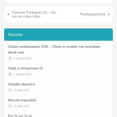
Navigare în articole
Speciala Parângului (II) – Din
Porolopopilcăriță
nou pe valea Găuri
Recente
Ghidul ventilatoarelor 2026 – Oferte și modele mai incendiare
decât vara
3 august 2026
Viață și temporizare 01
1 august 2026
Atitudini diacritice
31 iulie 2026
Misiune imposibilă
31 iulie 2026
Pa! Și pu! Și la!