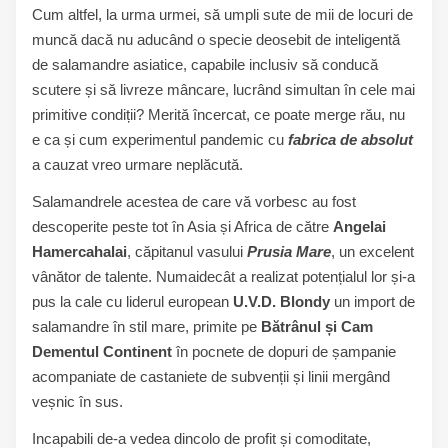
Cum altfel, la urma urmei, să umpli sute de mii de locuri de
muncă dacă nu aducând o specie deosebit de inteligentă
de salamandre asiatice, capabile inclusiv să conducă
scutere și să livreze mâncare, lucrând simultan în cele mai
primitive condiții? Merită încercat, ce poate merge rău, nu
e ca și cum experimentul pandemic cu
fabrica de absolut
a cauzat vreo urmare neplăcută.
Salamandrele acestea de care vă vorbesc au fost
descoperite peste tot în Asia și Africa de către
Angelai
Hamercahalai
, căpitanul vasului
Prusia Mare
, un excelent
vânător de talente. Numaidecât a realizat potențialul lor și-a
pus la cale cu liderul european
U.V.D. Blondy
un import de
salamandre în stil mare, primite pe
Bătrânul și Cam
Dementul Continent
în pocnete de dopuri de șampanie
acompaniate de castaniete de subvenții și linii mergând
veșnic în sus.
Incapabili de-a vedea dincolo de profit și comoditate,