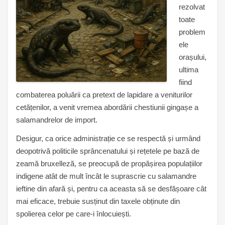
rezolvat
toate
problem
ele
orașului,
ultima
fiind
combaterea poluării ca pretext de lapidare a veniturilor
cetățenilor, a venit vremea abordării chestiunii gingașe a
salamandrelor de import.
Desigur, ca orice administrație ce se respectă și urmând
deopotrivă politicile sprâncenatului și rețetele pe bază de
zeamă bruxelleză, se preocupă de propășirea populațiilor
indigene atât de mult încât le suprascrie cu salamandre
ieftine din afară și, pentru ca aceasta să se desfășoare cât
mai eficace, trebuie susținut din taxele obținute din
spolierea celor pe care-i înlocuiești.