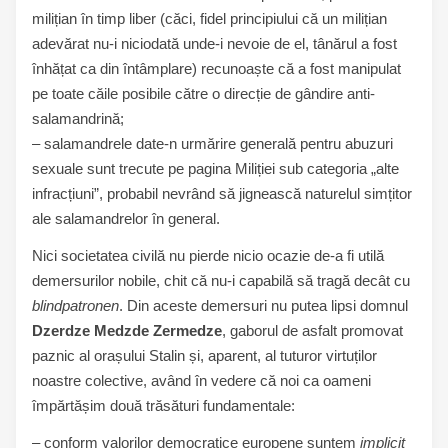
milițian în timp liber (căci, fidel principiului că un milițian
adevărat nu-i niciodată unde-i nevoie de el, tânărul a fost
înhățat ca din întâmplare) recunoaște că a fost manipulat
pe toate căile posibile către o direcție de gândire anti-
salamandrină;
– salamandrele date-n urmărire generală pentru abuzuri
sexuale sunt trecute pe pagina Miliției sub categoria „alte
infracțiuni”, probabil nevrând să jignească naturelul simțitor
ale salamandrelor în general.
Nici societatea civilă nu pierde nicio ocazie de-a fi utilă
demersurilor nobile, chit că nu-i capabilă să tragă decât cu
blindpatronen
. Din aceste demersuri nu putea lipsi domnul
Dzerdze Medzde Zermedze
, gaborul de asfalt promovat
paznic al orașului Stalin și, aparent, al tuturor virtuților
noastre colective, având în vedere că noi ca oameni
împărtășim două trăsături fundamentale:
– conform valorilor democratice europene suntem
implicit