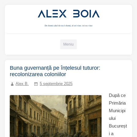
Alex Boia
De chemi calul de nu-l chemi, el ori vine. ori nu vine
Mergi direct la conținut
Meniu
Buna guvernanță pe înțelesul tuturor:
recolonizarea coloniilor
Alex B.
5 septembrie 2025
După ce
Primăria
Municipi
ului
Bucureșt
i a