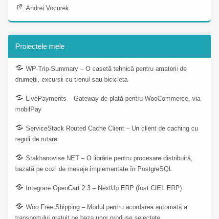
Andrei Vocurek
Proiectele mele
WP-Trip-Summary – O casetă tehnică pentru amatorii de
drumeții, excursii cu trenul sau bicicleta
LivePayments – Gateway de plată pentru WooCommerce, via
mobilPay
ServiceStack Routed Cache Client – Un client de caching cu
reguli de rutare
Stakhanovise.NET – O librărie pentru procesare distribuită,
bazată pe cozi de mesaje implementate în PostgreSQL
Integrare OpenCart 2.3 – NextUp ERP (fost CIEL ERP)
Woo Free Shipping – Modul pentru acordarea automată a
transportului gratuit pe baza unor produse selectate