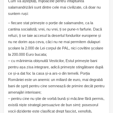
Cum vă așteptați, mijloacele pentru înfăptuirea
salamandrizării sunt dintre cele mai civilizate, că doar nu
suntem ruși:
– fiecare stat primește o porție de salamandre, ca la
cantina socialistă; vrei, nu vrei, ți se pune-n farfurie. Dacă
refuzi, ți se taie accesul la desertul fondurilor europene și
nu ne dorim așa ceva, căci nu ne mai permitem dulapuri
școlare la 2.000 de Lei corpul de PAL, nici coviltire școlare
la 200.000 Euro bucata;
– cu mărinimia obișnuită Vesticilor, Estul primește bani
pentru așa zisa integrare, adică primește stingătoare după
ce și-a dat foc la casa și-a ars-o din temelii. Porția
României este un anemic un miliard de euro, mai degrabă
bani de șpriț pentru cine semnează de primire decât pentru
amenajări interioare;
– pentru cine nu știe de vorbă bună și măcăne fără permis,
există niște strategii persuazive de bun simț: posesorul
vocii dizidente este clasificat drept fascist, xenofob,