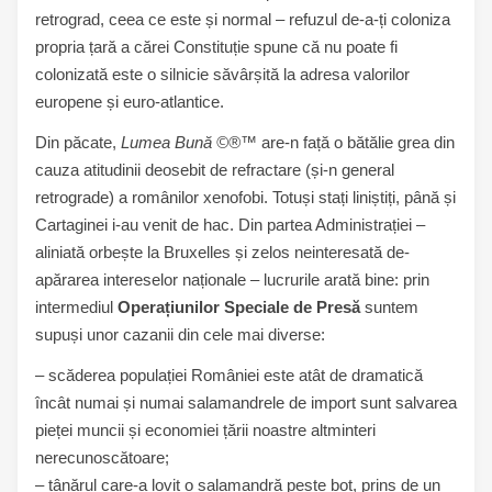
retrograd, ceea ce este și normal – refuzul de-a-ți coloniza
propria țară a cărei Constituție spune că nu poate fi
colonizată este o silnicie săvârșită la adresa valorilor
europene și euro-atlantice.
Din păcate,
Lumea Bună ©®™
are-n față o bătălie grea din
cauza atitudinii deosebit de refractare (și-n general
retrograde) a românilor xenofobi. Totuși stați liniștiți, până și
Cartaginei i-au venit de hac. Din partea Administrației –
aliniată orbește la Bruxelles și zelos neinteresată de-
apărarea intereselor naționale – lucrurile arată bine: prin
intermediul
Operațiunilor Speciale de Presă
suntem
supuși unor cazanii din cele mai diverse:
– scăderea populației României este atât de dramatică
încât numai și numai salamandrele de import sunt salvarea
pieței muncii și economiei țării noastre altminteri
nerecunoscătoare;
– tânărul care-a lovit o salamandră peste bot, prins de un