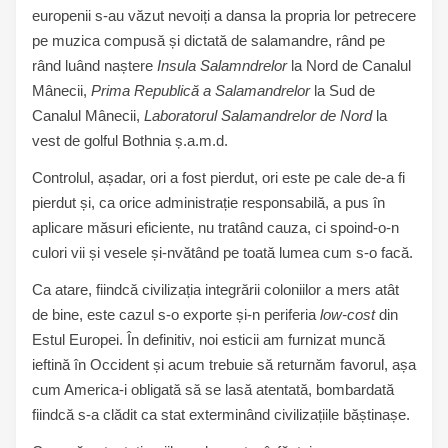
europenii s-au văzut nevoiți a dansa la propria lor petrecere
pe muzica compusă și dictată de salamandre, rând pe
rând luând naștere
Insula Salamndrelor
la Nord de Canalul
Mânecii,
Prima Republică a Salamandrelor
la Sud de
Canalul Mânecii,
Laboratorul Salamandrelor de Nord
la
vest de golful Bothnia ș.a.m.d.
Controlul, așadar, ori a fost pierdut, ori este pe cale de-a fi
pierdut și, ca orice administrație responsabilă, a pus în
aplicare măsuri eficiente, nu tratând cauza, ci spoind-o-n
culori vii și vesele și-nvătând pe toată lumea cum s-o facă.
Ca atare, fiindcă civilizația integrării coloniilor a mers atât
de bine, este cazul s-o exporte și-n periferia
low-cost
din
Estul Europei. În definitiv, noi esticii am furnizat muncă
ieftină în Occident și acum trebuie să returnăm favorul, așa
cum America-i obligată să se lasă atentată, bombardată
fiindcă s-a clădit ca stat exterminând civilizațiile băștinașe.