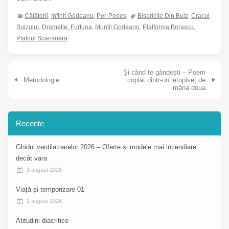
Călătorii
,
Infinit Godeanu
,
Per-Pedes
Bisericile Din Bulz
,
Cracul
Bulzului
,
Drumetie
,
Furtuna
,
Muntii Godeanu
,
Platforma Borascu
,
Platoul Scarisoara
Navigare în articole
Și când te gândești – Poem
Metodologie
copiat dintr-un letopiseț de
mâna doua
Recente
Ghidul ventilatoarelor 2026 – Oferte și modele mai incendiare
decât vara
3 august 2026
Viață și temporizare 01
1 august 2026
Atitudini diacritice