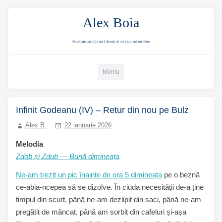
Alex Boia
De chemi calul de nu-l chemi, el ori vine. ori nu vine
Mergi direct la conținut
Meniu
Infinit Godeanu (IV) – Retur din nou pe Bulz
Alex B.
22 ianuarie 2026
Melodia
Zdob și Zdub — Bună dimineața
Ne-am trezit un pic înainte de ora 5 dimineața
pe o beznă
ce-abia-ncepea să se dizolve. În ciuda necesității de-a ține
timpul din scurt, până ne-am dezlipit din saci, până ne-am
pregătit de mâncat, până am sorbit din cafeluri și-așa