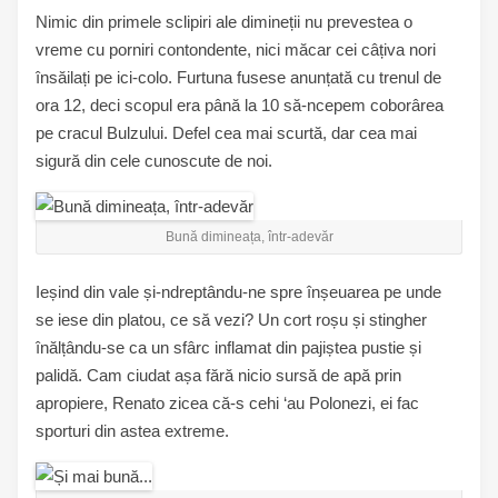
Nimic din primele sclipiri ale dimineții nu prevestea o
vreme cu porniri contondente, nici măcar cei câțiva nori
însăilați pe ici-colo. Furtuna fusese anunțată cu trenul de
ora 12, deci scopul era până la 10 să-ncepem coborârea
pe cracul Bulzului. Defel cea mai scurtă, dar cea mai
sigură din cele cunoscute de noi.
Bună dimineața, într-adevăr
Ieșind din vale și-ndreptându-ne spre înșeuarea pe unde
se iese din platou, ce să vezi? Un cort roșu și stingher
înălțându-se ca un sfârc inflamat din pajiștea pustie și
palidă. Cam ciudat așa fără nicio sursă de apă prin
apropiere, Renato zicea că-s cehi ‘au Polonezi, ei fac
sporturi din astea extreme.