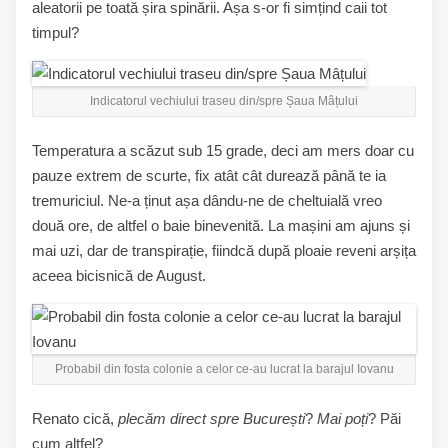
aleatorii pe toată șira spinării. Așa s-or fi simțind caii tot
timpul?
Indicatorul vechiului traseu din/spre Șaua Mâțului
Temperatura a scăzut sub 15 grade, deci am mers doar cu
pauze extrem de scurte, fix atât cât durează până te ia
tremuriciul. Ne-a ținut așa dându-ne de cheltuială vreo
două ore, de altfel o baie binevenită. La mașini am ajuns și
mai uzi, dar de transpirație, fiindcă după ploaie reveni arșița
aceea bicisnică de August.
Probabil din fosta colonie a celor ce-au lucrat la barajul Iovanu
Renato cică,
plecăm direct spre București
?
Mai poți
? Păi
cum altfel?