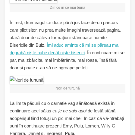
Din ce în ce mai bună
În rest, drumeagul ce duce până jos face de-un parcurs
cam plictisitor, nu prea multe imagini traversează pagina,
afară doar de câteva formațiuni stâncoase numite
Bisericile din Bulz.
Îmi aduc aminte că mi se păreau mai
degrabă niște babe decât niște biserici
. În continuare mi se
par, mai zbârcite, mai îmbătrânite, mai roase, însă fără
doar și poate c-au să ne-ngroape pe toți.
Nori de furtună
La limita pădurii cu o carnație vag sănătoasă există în
continuare acel sălaș cu
je ne sais quoi
de fostă stână,
acoperișul fiind totuși un pic mai chel. În caz că vă-ntrebați
sunt în continuare prezenți Emy, Puiu, Lomen, Willy G,
Pantera, Daniel și, negreșit,
Pula
.