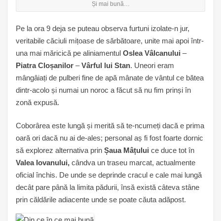
Și mai bună…
Pe la ora 9 deja se puteau observa furtuni izolate-n jur,
veritabile căciuli mițoase de sărbătoare, unite mai apoi într-
una mai măricică pe aliniamentul
Oslea Vâlcanului
–
Piatra Cloșanilor
–
Vârful lui Stan
. Uneori eram
mângâiați de pulberi fine de apă mânate de vântul ce bătea
dintr-acolo și numai un noroc a făcut să nu fim prinși în
zonă expusă.
Coborârea este lungă și merită să te-ncumeți dacă e prima
oară ori dacă nu ai de-ales; personal aș fi fost foarte dornic
să explorez alternativa prin
Șaua Mâțului
ce duce tot în
Valea Iovanului,
cândva un traseu marcat, actualmente
oficial închis. De unde se deprinde cracul e cale mai lungă
decât pare până la limita pădurii, însă există câteva stâne
prin căldările adiacente unde se poate căuta adăpost.