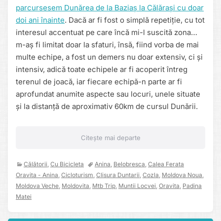
parcursesem Dunărea de la Baziaș la Călărași cu doar
doi ani înainte
. Dacă ar fi fost o simplă repetiție, cu tot
interesul accentuat pe care încă mi-l suscită zona…
m-aș fi limitat doar la sfaturi, însă, fiind vorba de mai
multe echipe, a fost un demers nu doar extensiv, ci și
intensiv, adică toate echipele ar fi acoperit întreg
terenul de joacă, iar fiecare echipă-n parte ar fi
aprofundat anumite aspecte sau locuri, unele situate
și la distanță de aproximativ 60km de cursul Dunării.
Citește mai departe
Călătorii
,
Cu Bicicleta
Anina
,
Belobresca
,
Calea Ferata
Oravita - Anina
,
Cicloturism
,
Clisura Duntarii
,
Cozla
,
Moldova Noua
,
Moldova Veche
,
Moldovita
,
Mtb Trip
,
Muntii Locvei
,
Oravita
,
Padina
Matei