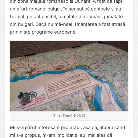
din zona malului românesc al Dunării. A fost de fapt
un efort româno-bulgar, în sensul că echipele s-au
format, pe cât posibil, jumătate din români, jumătate
din bulgari. Dacă nu mă-nsel, finanțarea a fost atrasă
prin niște programe europene.
Turul Dunării 2013
Mi s-a părut interesant proiectul, așa că, atunci când
mi s-a propus, m-am implicat și eu, mai ales că