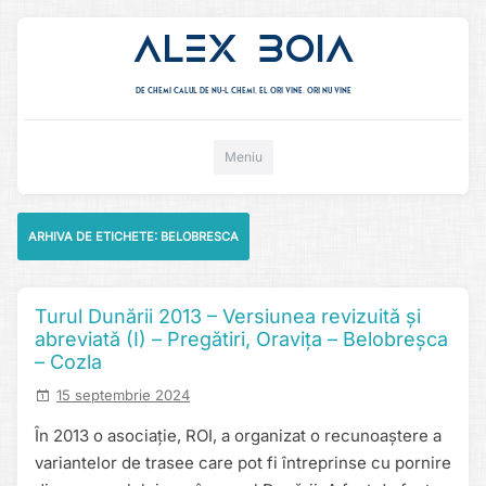
Alex Boia
De chemi calul de nu-l chemi, el ori vine. ori nu vine
Mergi direct la conținut
Meniu
ARHIVA DE ETICHETE:
BELOBRESCA
Turul Dunării 2013 – Versiunea revizuită și
abreviată (I) – Pregătiri, Oravița – Belobreșca
– Cozla
15 septembrie 2024
În 2013 o asociație, ROI, a organizat o recunoaștere a
variantelor de trasee care pot fi întreprinse cu pornire