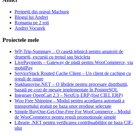
Peripeții din orașul Macburg
Blogul lui Andrei
Romania pe 2 roti
Andrei Vocurek
Proiectele mele
WP-Trip-Summary – O casetă tehnică pentru amatorii de
drumeții, excursii cu trenul sau bicicleta
LivePayments – Gateway de plată pentru WooCommerce, via
mobilPay
ServiceStack Routed Cache Client – Un client de caching cu
reguli de rutare
Stakhanovise.NET – O librărie pentru procesare distribuită,
bazată pe cozi de mesaje implementate în PostgreSQL
Integrare OpenCart 2.3 – NextUp ERP (fost CIEL ERP)
Woo Free Shipping – Modul pentru acordarea automată a
transportului gratuit pe baza unor produse selectate
Simple BuyOne-Get-One-Free For WooCommerce – Modul
de WooCommerce pentru reguli promotionale simple
Librarie .NET pentru verificarea contribuabililor pe baza CIF-
ului