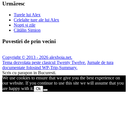
Urmăresc
Turele lui Alex
Celelalte ture ale lui Alex
Nopți și zile
Cătălin Simion
Povestiri de prin vecini
Copyright © 2013 - 2026 alexboia.net.
Tema dezvolata peste clasicul Twenty Twelve.
Jurnale de tura
documentate folosind WP-Trip-Summary.
Scris cu parapon in Bucuresti.
We use cookies to ensure that we give you the best experience on
our website. If you continue to use this site we will assume that you
are happy with it.
Ok