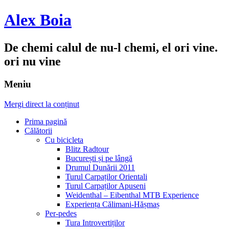
Alex Boia
De chemi calul de nu-l chemi, el ori vine.
ori nu vine
Meniu
Mergi direct la conținut
Prima pagină
Călătorii
Cu bicicleta
Blitz Radtour
București și pe lângă
Drumul Dunării 2011
Turul Carpaților Orientali
Turul Carpaților Apuseni
Weidenthal – Eibenthal MTB Experience
Experiența Călimani-Hășmaș
Per-pedes
Tura Introvertiților