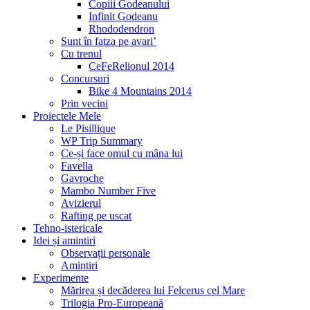
Copiii Godeanului
Infinit Godeanu
Rhododendron
Sunt în fatza pe avari’
Cu trenul
CeFeRelionul 2014
Concursuri
Bike 4 Mountains 2014
Prin vecini
Proiectele Mele
Le Pisillique
WP Trip Summary
Ce-și face omul cu mâna lui
Favella
Gavroche
Mambo Number Five
Avizierul
Rafting pe uscat
Tehno-istericale
Idei și amintiri
Observații personale
Amintiri
Experimente
Mărirea și decăderea lui Felcerus cel Mare
Trilogia Pro-Europeană