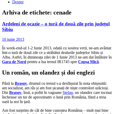
Despre
Arhiva de etichete:
cenade
Ardeleni de ocazie – o tură de două zile prin județul
Sibiu
10 iunie 2013
În week-end-ul 1-2 Iunie 2013, odată cu sosirea verii, ne-am avântat
într-o tură de două zile ce a străbătut dealurile județelor Sibiu și
Alba. Astfel, în dimineața zilei de 1 Iunie 2013 ne-am dat întâlnire în
Gara de Nord
pentru a lua trenul IR1745 spre
Copșa Mică
.
Un român, un olandez și doi englezi
Până la
Brașov
, drumul cu trenul s-a desfășurat în nota obișnuită:
am socializat, am râs și am fost șicanați de niște controlori urâcioși.
Din
Brașov
, însă, a poftit în vagoane
Stefan
, un olandez care tocmai
încheiase un tur de aproximativ o lună prin România, fiind a treia
oară la noi în țară.
Am fost surprins de cât de bine cunoștea România – mult mai bine