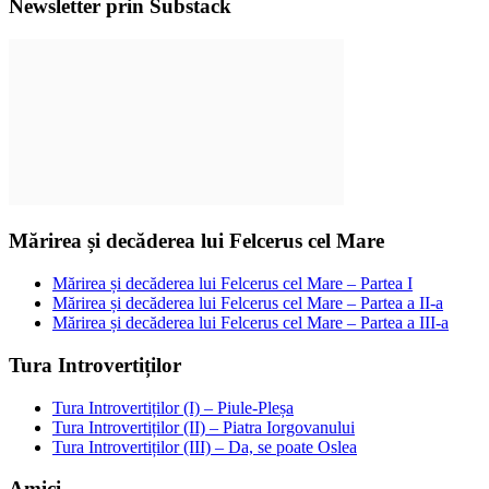
Newsletter prin Substack
Mărirea și decăderea lui Felcerus cel Mare
Mărirea și decăderea lui Felcerus cel Mare – Partea I
Mărirea și decăderea lui Felcerus cel Mare – Partea a II-a
Mărirea și decăderea lui Felcerus cel Mare – Partea a III-a
Tura Introvertiților
Tura Introvertiților (I) – Piule-Pleșa
Tura Introvertiților (II) – Piatra Iorgovanului
Tura Introvertiților (III) – Da, se poate Oslea
Amici