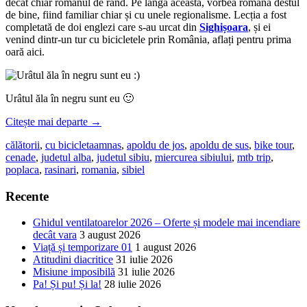
decât chiar românul de rând. Pe lângă aceasta, vorbea româna destul
de bine, fiind familiar chiar și cu unele regionalisme. Lecția a fost
completată de doi englezi care s-au urcat din
Sighișoara
, și ei
venind dintr-un tur cu bicicletele prin România, aflați pentru prima
oară aici.
Urâtul ăla în negru sunt eu 🙂
Citește mai departe
→
călătorii
,
cu bicicleta
amnas
,
apoldu de jos
,
apoldu de sus
,
bike tour
,
cenade
,
judetul alba
,
judetul sibiu
,
miercurea sibiului
,
mtb trip
,
poplaca
,
rasinari
,
romania
,
sibiel
Recente
Ghidul ventilatoarelor 2026 – Oferte și modele mai incendiare
decât vara
3 august 2026
Viață și temporizare 01
1 august 2026
Atitudini diacritice
31 iulie 2026
Misiune imposibilă
31 iulie 2026
Pa! Și pu! Și la!
28 iulie 2026