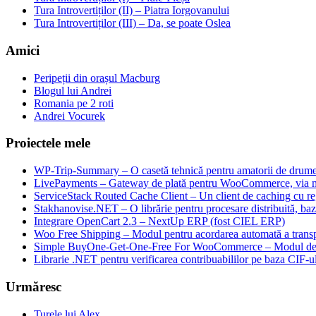
Tura Introvertiților (II) – Piatra Iorgovanului
Tura Introvertiților (III) – Da, se poate Oslea
Amici
Peripeții din orașul Macburg
Blogul lui Andrei
Romania pe 2 roti
Andrei Vocurek
Proiectele mele
WP-Trip-Summary – O casetă tehnică pentru amatorii de drumeții
LivePayments – Gateway de plată pentru WooCommerce, via 
ServiceStack Routed Cache Client – Un client de caching cu reg
Stakhanovise.NET – O librărie pentru procesare distribuită, b
Integrare OpenCart 2.3 – NextUp ERP (fost CIEL ERP)
Woo Free Shipping – Modul pentru acordarea automată a transpo
Simple BuyOne-Get-One-Free For WooCommerce – Modul de W
Librarie .NET pentru verificarea contribuabililor pe baza CIF-u
Urmăresc
Turele lui Alex