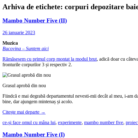
Arhiva de etichete:
corpuri depozitare bai
Mambo Number Five (II)
26 ianuarie 2023
Muzica
Bucovina – Suntem aici
Rămăsesem cu primul corp montat la modul brut
, adică doar cu câteva
fronturile corpurilor 3 și respectiv 2.
Grasul aprobă din nou
Fiindcă e mai degrabă departamentul nevesti-mii decât al meu, i-am dat 
bine, dar ajungem mintenaș și acolo.
Citește mai departe
→
ce-și face omul cu mâna lui
,
experimente
,
mambo number five
,
proiec
Mambo Number Five (I)