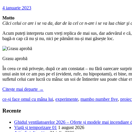
4 ianuarie 2023
Motto
Căci celui ce are i se va da, dar de la cel ce n-are i se va lua chiar şi 
Acum puteți interpreta cum vreți replica de mai sus, dar adevărul e că, 
bagă-n cap că nu și nu, nici pe pământ nu-și mai găsește loc.
Grasu aprobă
În ceea ce mă privește, după ce am constatat – nu fără oarecare surpr
unui asin tot ce am pus pe el (evident, rufe, nu hipopotami), ei bine, mi
sufletul celui care lucră cu mâna: un soi de întinerire sau poate chiar ex
Citește mai departe
→
ce-și face omul cu mâna lui
,
experimente
,
mambo number five
,
proiec
Recente
Ghidul ventilatoarelor 2026 – Oferte și modele mai incendiare 
Viață și temporizare 01
1 august 2026