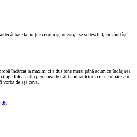
ât bate la porțile cerului și, uneori, i se și deschid; iar când își
probă încărcat la maxim, ci a dus bine mersi până acum cu îndârjirea
m trage foloase din perechea de trăiri contradictorii ce se cuibăresc în
 fi vorba de așa ceva.
 diy