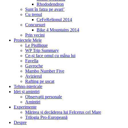
Rhododendron
Sunt în fatza pe avari’
Cu trenul
CeFeRelionul 2014
Concursuri
Bike 4 Mountains 2014
Prin vecini
Proiectele Mele
Le Pisillique
WP Trip Summary
Ce-și face omul cu mâna lui
Favella
Gavroche
Mambo Number Five
Avizierul
Rafting pe uscat
Tehno-istericale
Idei și amintiri
Observații personale
Amintiri
Experimente
Mărirea și decăderea lui Felcerus cel Mare
Trilogia Pro-Europeană
Despre