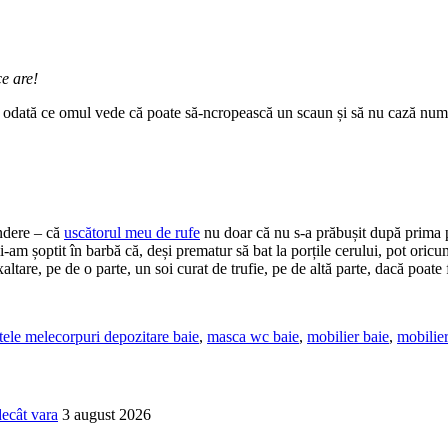
ce are!
odată ce omul vede că poate să-ncropească un scaun și să nu cază numaidec
indere – că
uscătorul meu de rufe
nu doar că nu s-a prăbușit după prima 
-am șoptit în barbă că, deși prematur să bat la porțile cerului, pot oricu
altare, pe de o parte, un soi curat de trufie, pe de altă parte, dacă poate
tele mele
corpuri depozitare baie
,
masca wc baie
,
mobilier baie
,
mobilier
decât vara
3 august 2026