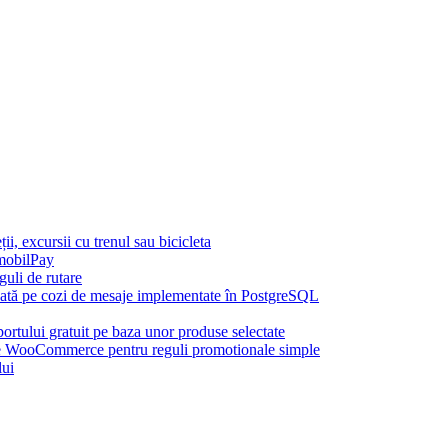
, excursii cu trenul sau bicicleta
mobilPay
uli de rutare
azată pe cozi de mesaje implementate în PostgreSQL
rtului gratuit pe baza unor produse selectate
ooCommerce pentru reguli promotionale simple
lui