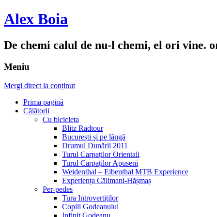
Alex Boia
De chemi calul de nu-l chemi, el ori vine. o
Meniu
Mergi direct la conținut
Prima pagină
Călătorii
Cu bicicleta
Blitz Radtour
București și pe lângă
Drumul Dunării 2011
Turul Carpaților Orientali
Turul Carpaților Apuseni
Weidenthal – Eibenthal MTB Experience
Experiența Călimani-Hășmaș
Per-pedes
Tura Introvertiților
Copiii Godeanului
Infinit Godeanu