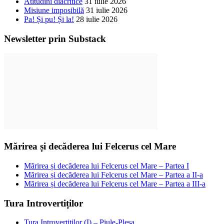
Atitudini diacritice
31 iulie 2026
Misiune imposibilă
31 iulie 2026
Pa! Și pu! Și la!
28 iulie 2026
Newsletter prin Substack
Mărirea și decăderea lui Felcerus cel Mare
Mărirea și decăderea lui Felcerus cel Mare – Partea I
Mărirea și decăderea lui Felcerus cel Mare – Partea a II-a
Mărirea și decăderea lui Felcerus cel Mare – Partea a III-a
Tura Introvertiților
Tura Introvertiților (I) – Piule-Pleșa