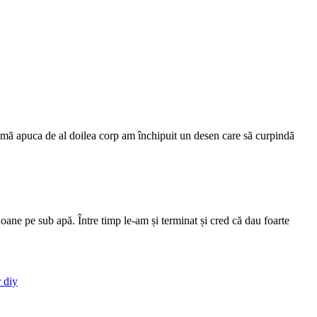
e a mă apuca de al doilea corp am închipuit un desen care să curpindă
oane pe sub apă. Între timp le-am și terminat și cred că dau foarte
 diy