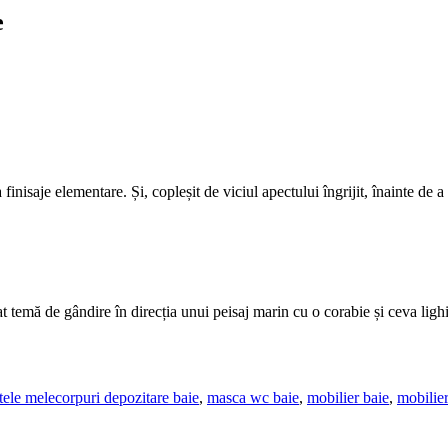
e
 finisaje elementare. Și, copleșit de viciul apectului îngrijit, înainte d
temă de gândire în direcția unui peisaj marin cu o corabie și ceva lighi
tele mele
corpuri depozitare baie
,
masca wc baie
,
mobilier baie
,
mobilier