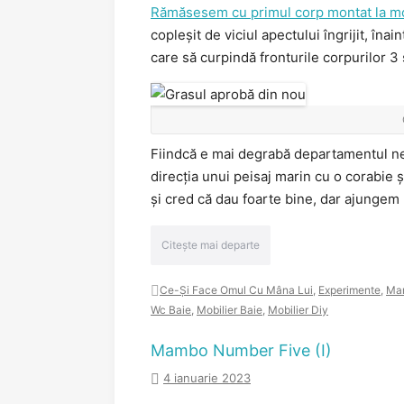
Rămăsesem cu primul corp montat la m
copleșit de viciul apectului îngrijit, în
care să curpindă fronturile corpurilor 3 
Fiindcă e mai degrabă departamentul ne
direcția unui peisaj marin cu o corabie 
și cred că dau foarte bine, dar ajungem 
Citește mai departe
Ce-Și Face Omul Cu Mâna Lui
,
Experimente
,
Ma
Wc Baie
,
Mobilier Baie
,
Mobilier Diy
Mambo Number Five (I)
4 ianuarie 2023