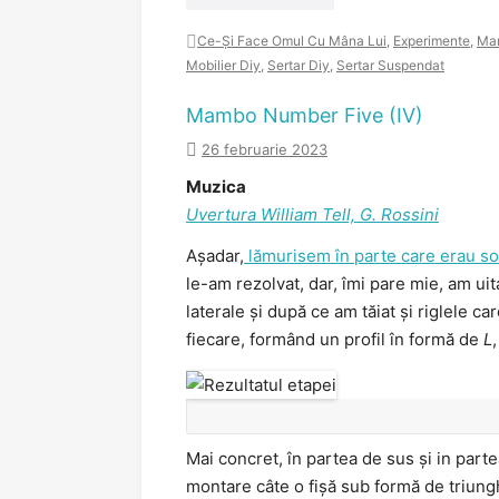
Ce-Și Face Omul Cu Mâna Lui
,
Experimente
,
Ma
Mobilier Diy
,
Sertar Diy
,
Sertar Suspendat
Mambo Number Five (IV)
26 februarie 2023
Muzica
Uvertura William Tell, G. Rossini
Așadar,
lămurisem în parte care erau sol
le-am rezolvat, dar, îmi pare mie, am ui
laterale și după ce am tăiat și riglele ca
fiecare, formând un profil în formă de
L
Mai concret, în partea de sus și in parte
montare câte o fișă sub formă de triung