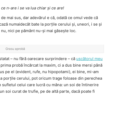
 ce n-are i se va lua chiar şi ce are!
a de mai sus, dar adevărul e că, odată ce omul vede că
ză numaidecât bate la porțile cerului și, uneori, i se și
i nu, nici pe pământ nu-și mai găsește loc.
Grasu aprobă
tatat – nu fără oarecare surprindere – că
uscătorul meu
prima probă încărcat la maxim, ci a dus bine mersi până
us pe el (evident, rufe, nu hipopotami), ei bine, mi-am
 la porțile cerului, pot oricum trage foloase din perechea
n sufletul celui care lucră cu mâna: un soi de întinerire
un soi curat de trufie, pe de altă parte, dacă poate fi