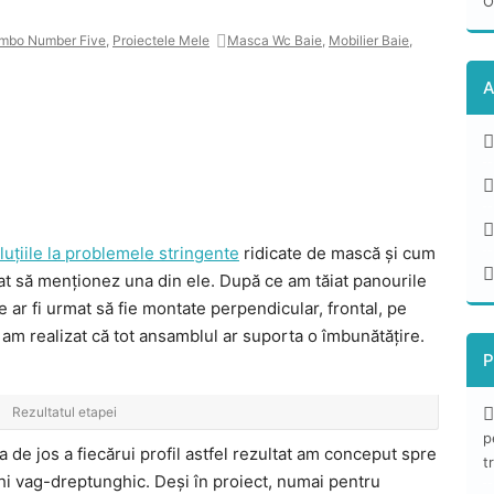
O
mbo Number Five
,
Proiectele Mele
Masca Wc Baie
,
Mobilier Baie
,
A
uțiile la problemele stringente
ridicate de mască și cum
tat să menționez una din ele. După ce am tăiat panourile
re ar fi urmat să fie montate perpendicular, frontal, pe
, am realizat că tot ansamblul ar suporta o îmbunătățire.
P
Rezultatul etapei
p
a de jos a fiecărui profil astfel rezultat am conceput spre
t
hi vag-dreptunghic. Deși în proiect, numai pentru