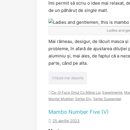
îmi permit să scriu o idee mai relaxat, d
de un păhăruț de
single malt
.
Ladies and ge
Mai rămeau, desigur, de lăcuit masca și 
probleme, în afară de ajustarea diluției 
aluminiu și, mai ales, de faptul că a nec
parte, când pe alta.
Citește mai departe
Ce-Și Face Omul Cu Mâna Lui
,
Experimente
,
Ma
Montaj Mobilier
,
Sertar Diy
,
Sertar Suspendat
Mambo Number Five (V)
25 aprilie 2023