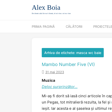
Alex Boia
De chemi calul de nu-l chemi, el ori vine. ori nu vine
Mergi direct la conținut
PRIMA PAGINĂ
CĂLĂTORII
PROIECTEL
Arhiva de etichete:
masca wc baie
Mambo Number Five (VI)
31 mai 2023
Muzica
Deloc surprinzător…
Mi-aș fi dorit să iasă cinci articole în 
un Pegas, tot mitralieră rezulta, la fel ș
ieșit. Iar acesta e al șaselea și ultimul 