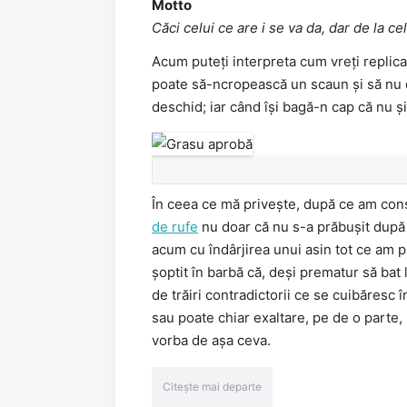
Motto
Căci celui ce are i se va da, dar de la cel
Acum puteți interpreta cum vreți replic
poate să-ncropească un scaun și să nu ca
deschid; iar când își bagă-n cap că nu ș
În ceea ce mă privește, după ce am cons
de rufe
nu doar că nu s-a prăbușit după 
acum cu îndârjirea unui asin tot ce am p
șoptit în barbă că, deși prematur să bat
de trăiri contradictorii ce se cuibăresc î
sau poate chiar exaltare, pe de o parte, 
vorba de așa ceva.
Citește mai departe