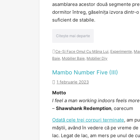
asamblarea acestor două segmente prev
dormitor întreg, găselnița izvora dintr-o 
suficient de stabile.
Citește mai departe
Ce-Și Face Omul Cu Mâna Lui
,
Experimente
,
Ma
Baie
,
Mobilier Baie
,
Mobilier Diy
Mambo Number Five (III)
1 februarie 2023
Motto
I feel a man working indoors feels more 
–
Shawshank Redemption
, oarecum
Odată cele trei corpuri terminate
, am pu
măștii, având în vedere că pe vreme de i
lac. Legat de lac, am mers pe unul de c