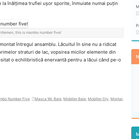
e la înălțimea trufiei ușor sporite, înmuiate numai puțin
M
P
ntlemen, this is mambo number five!
montat întregul ansamblu. Lăcuitul în sine nu a ridicat
primelor straturi de lac, vopsirea micilor elemente din
N
esitat o echilibristică enervantă pentru a lăcui când pe-o
mbo Number Five
Masca Wc Baie
,
Mobilier Baie
,
Mobilier Diy
,
Montaj
,
M