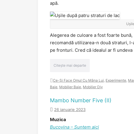
apă.
Ușil
Alegerea de culoare a fost foarte bună, 
recomandă utilizarea-n două straturi, l-am
pe fronturi. Cred că idealul ar fi undeva 
Citește mai departe
Ce-Și Face Omul Cu Mâna Lui
,
Experimente
,
Ma
Baie
,
Mobilier Baie
,
Mobilier Diy
Mambo Number Five (II)
26 ianuarie 2023
Muzica
Bucovina – Suntem aici