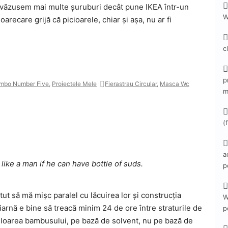
ăzusem mai multe șuruburi decât pune IKEA într-un
W
oarecare grijă că picioarele, chiar și așa, nu ar fi
c
p
mbo Number Five
,
Proiectele Mele
Fierastrau Circular
,
Masca Wc
m
(
a
like a man if he can have bottle of suds.
p
tut să mă mișc paralel cu lăcuirea lor și construcția
W
arnă e bine să treacă minim 24 de ore între straturile de
p
uloarea bambusului, pe bază de solvent, nu pe bază de