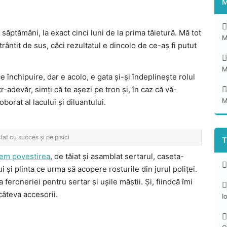
M
ăptămâni, la exact cinci luni de la prima tăietură. Mă tot
M
rântit de sus, căci rezultatul e dincolo de ce-aș fi putut
M
 închipuire, dar e acolo, e gata și-și îndeplinește rolul
r-adevăr, simți că te așezi pe tron și, în caz că vă-
M
borat al lacului și diluantului.
tat cu succes și pe pisici
T
sem povestirea
, de tăiat și asamblat sertarul, caseta-
 și plinta ce urma să acopere rosturile din jurul poliței.
a feroneriei pentru sertar și ușile măștii. Și, fiindcă îmi
câteva accesorii.
I