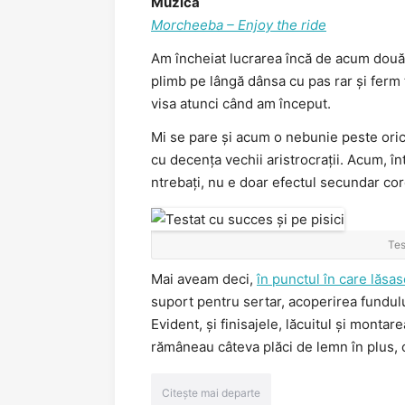
Muzica
Morcheeba – Enjoy the ride
Am încheiat lucrarea încă de acum două s
plimb pe lângă dânsa cu pas rar și ferm t
visa atunci când am început.
Mi se pare și acum o nebunie peste orice
cu decența vechii aristrocrații. Acum, înt
ntrebați, nu e doar efectul secundar coro
Tes
Mai aveam deci,
în punctul în care lăsa
suport pentru sertar, acoperirea fundului
Evident, și finisajele, lăcuitul și montare
rămâneau câteva plăci de lemn în plus, 
Citește mai departe