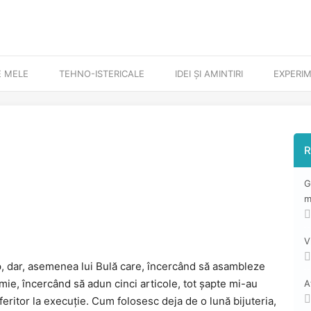
E MELE
TEHNO-ISTERICALE
IDEI ȘI AMINTIRI
EXPERI
R
G
m
V
cap, dar, asemenea lui Bulă care, încercând să asambleze
i mie, încercând să adun cinci articole, tot șapte mi-au
A
referitor la execuție. Cum folosesc deja de o lună bijuteria,