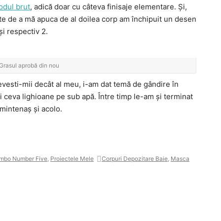
odul brut
, adică doar cu câteva finisaje elementare. Și,
ainte de a mă apuca de al doilea corp am închipuit un desen
și respectiv 2.
Grasul aprobă din nou
vesti-mii decât al meu, i-am dat temă de gândire în
și ceva lighioane pe sub apă. Între timp le-am și terminat
mintenaș și acolo.
mbo Number Five
,
Proiectele Mele
Corpuri Depozitare Baie
,
Masca