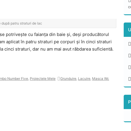
c
e după patru straturi de lac
U
se potrivește cu faianța din baie și, deși producătorul
 aplicat în patru straturi pe corpuri și în cinci straturi
la cinci straturi, dar nu am mai avut răbdarea suficientă.
mbo Number Five
,
Proiectele Mele
Grunduire
,
Lacuire
,
Masca Wc
P