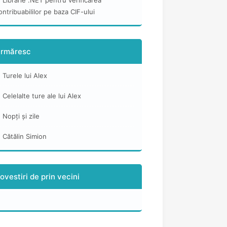
Librarie .NET pentru verificarea
ontribuabililor pe baza CIF-ului
rmăresc
Turele lui Alex
Celelalte ture ale lui Alex
Nopți și zile
Cătălin Simion
ovestiri de prin vecini