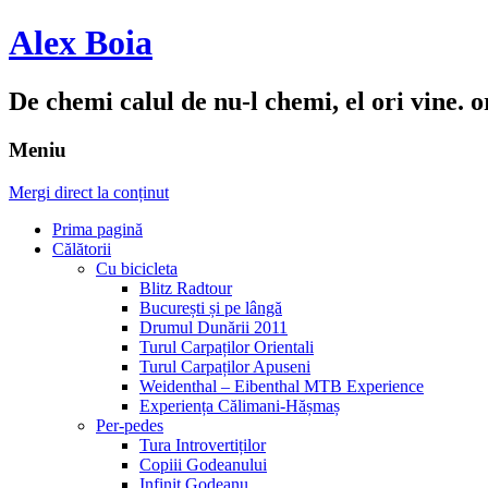
Alex Boia
De chemi calul de nu-l chemi, el ori vine. o
Meniu
Mergi direct la conținut
Prima pagină
Călătorii
Cu bicicleta
Blitz Radtour
București și pe lângă
Drumul Dunării 2011
Turul Carpaților Orientali
Turul Carpaților Apuseni
Weidenthal – Eibenthal MTB Experience
Experiența Călimani-Hășmaș
Per-pedes
Tura Introvertiților
Copiii Godeanului
Infinit Godeanu