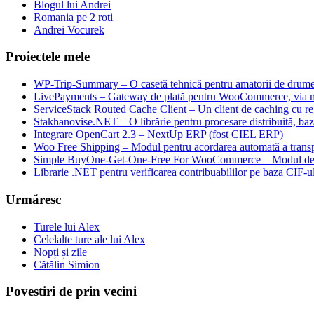
Blogul lui Andrei
Romania pe 2 roti
Andrei Vocurek
Proiectele mele
WP-Trip-Summary – O casetă tehnică pentru amatorii de drumeții
LivePayments – Gateway de plată pentru WooCommerce, via 
ServiceStack Routed Cache Client – Un client de caching cu reg
Stakhanovise.NET – O librărie pentru procesare distribuită, b
Integrare OpenCart 2.3 – NextUp ERP (fost CIEL ERP)
Woo Free Shipping – Modul pentru acordarea automată a transpo
Simple BuyOne-Get-One-Free For WooCommerce – Modul de W
Librarie .NET pentru verificarea contribuabililor pe baza CIF-u
Urmăresc
Turele lui Alex
Celelalte ture ale lui Alex
Nopți și zile
Cătălin Simion
Povestiri de prin vecini