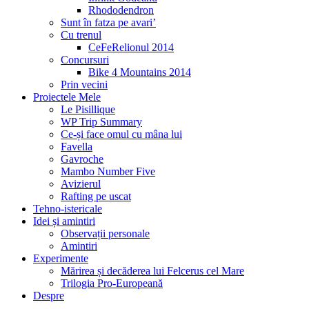
Rhododendron
Sunt în fatza pe avari’
Cu trenul
CeFeRelionul 2014
Concursuri
Bike 4 Mountains 2014
Prin vecini
Proiectele Mele
Le Pisillique
WP Trip Summary
Ce-și face omul cu mâna lui
Favella
Gavroche
Mambo Number Five
Avizierul
Rafting pe uscat
Tehno-istericale
Idei și amintiri
Observații personale
Amintiri
Experimente
Mărirea și decăderea lui Felcerus cel Mare
Trilogia Pro-Europeană
Despre