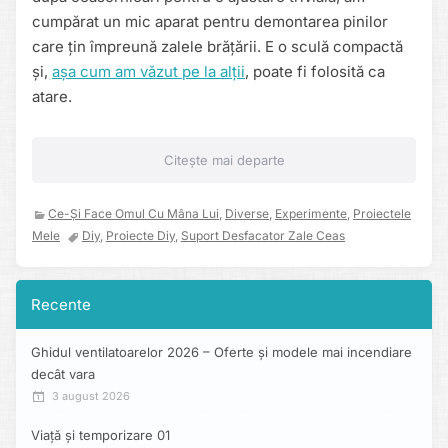
cumpărat un mic aparat pentru demontarea pinilor
care țin împreună zalele brățării. E o sculă compactă
și,
așa cum am văzut pe la alții
, poate fi folosită ca
atare.
Citește mai departe
Ce-Și Face Omul Cu Mâna Lui
,
Diverse
,
Experimente
,
Proiectele
Mele
Diy
,
Proiecte Diy
,
Suport Desfacator Zale Ceas
Recente
Ghidul ventilatoarelor 2026 – Oferte și modele mai incendiare
decât vara
3 august 2026
Viață și temporizare 01