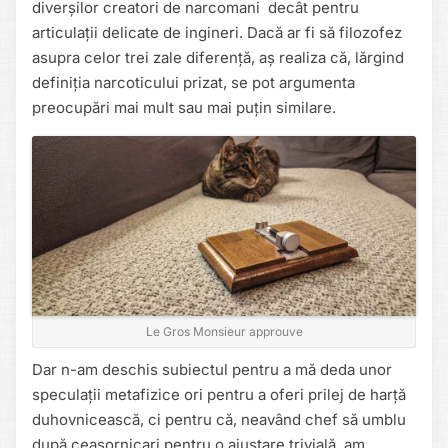
diverșilor creatori de narcomani decât pentru
articulații delicate de ingineri. Dacă ar fi să filozofez
asupra celor trei zale diferență, aș realiza că, lărgind
definiția narcoticului prizat, se pot argumenta
preocupări mai mult sau mai puțin similare.
Le Gros Monsieur approuve
Dar n-am deschis subiectul pentru a mă deda unor
speculații metafizice ori pentru a oferi prilej de harță
duhovnicească, ci pentru că, neavând chef să umblu
după ceasornicari pentru o ajustare trivială, am