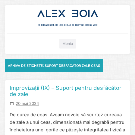
Alex Boia
De chemi calul de nu-l chemi, el ori vine. ori nu vine
Mergi direct la conținut
Meniu
ARHIVA DE ETICHETE:
SUPORT DESFACATOR ZALE CEAS
Improvizații (IX) – Suport pentru desfăcător
de zale
20 mai 2024
De curea de ceas. Aveam nevoie să scurtez cureaua
de zale a unui ceas, dimensionată mai degrabă pentru
încheietura unei gorile ce păzește integritatea fizică a