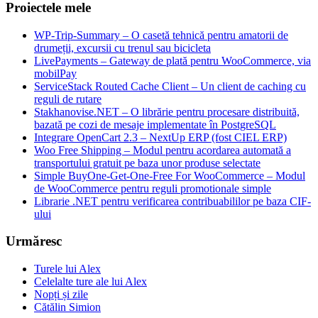
Proiectele mele
WP-Trip-Summary – O casetă tehnică pentru amatorii de
drumeții, excursii cu trenul sau bicicleta
LivePayments – Gateway de plată pentru WooCommerce, via
mobilPay
ServiceStack Routed Cache Client – Un client de caching cu
reguli de rutare
Stakhanovise.NET – O librărie pentru procesare distribuită,
bazată pe cozi de mesaje implementate în PostgreSQL
Integrare OpenCart 2.3 – NextUp ERP (fost CIEL ERP)
Woo Free Shipping – Modul pentru acordarea automată a
transportului gratuit pe baza unor produse selectate
Simple BuyOne-Get-One-Free For WooCommerce – Modul
de WooCommerce pentru reguli promotionale simple
Librarie .NET pentru verificarea contribuabililor pe baza CIF-
ului
Urmăresc
Turele lui Alex
Celelalte ture ale lui Alex
Nopți și zile
Cătălin Simion