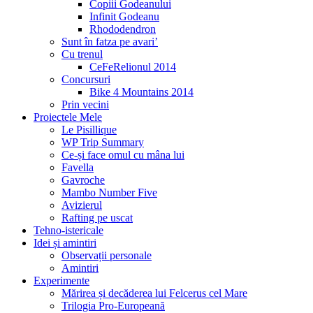
Copiii Godeanului
Infinit Godeanu
Rhododendron
Sunt în fatza pe avari’
Cu trenul
CeFeRelionul 2014
Concursuri
Bike 4 Mountains 2014
Prin vecini
Proiectele Mele
Le Pisillique
WP Trip Summary
Ce-și face omul cu mâna lui
Favella
Gavroche
Mambo Number Five
Avizierul
Rafting pe uscat
Tehno-istericale
Idei și amintiri
Observații personale
Amintiri
Experimente
Mărirea și decăderea lui Felcerus cel Mare
Trilogia Pro-Europeană