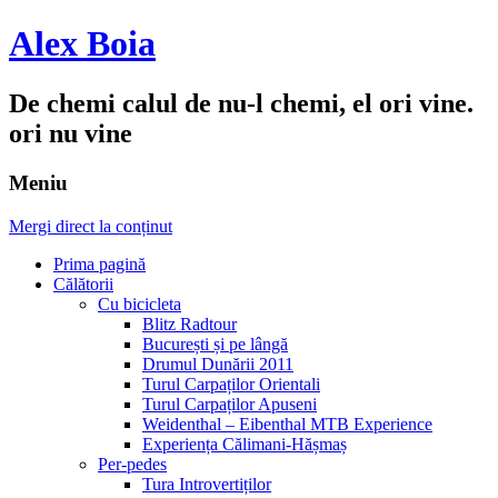
Alex Boia
De chemi calul de nu-l chemi, el ori vine.
ori nu vine
Meniu
Mergi direct la conținut
Prima pagină
Călătorii
Cu bicicleta
Blitz Radtour
București și pe lângă
Drumul Dunării 2011
Turul Carpaților Orientali
Turul Carpaților Apuseni
Weidenthal – Eibenthal MTB Experience
Experiența Călimani-Hășmaș
Per-pedes
Tura Introvertiților