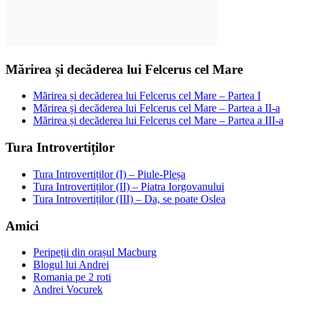
Mărirea și decăderea lui Felcerus cel Mare
Mărirea și decăderea lui Felcerus cel Mare – Partea I
Mărirea și decăderea lui Felcerus cel Mare – Partea a II-a
Mărirea și decăderea lui Felcerus cel Mare – Partea a III-a
Tura Introvertiților
Tura Introvertiților (I) – Piule-Pleșa
Tura Introvertiților (II) – Piatra Iorgovanului
Tura Introvertiților (III) – Da, se poate Oslea
Amici
Peripeții din orașul Macburg
Blogul lui Andrei
Romania pe 2 roti
Andrei Vocurek