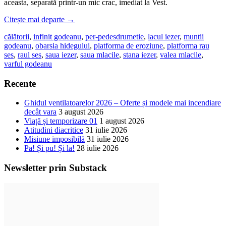
aceasta, separată printr-un mic crac, imediat la Vest.
Citește mai departe
→
călătorii
,
infinit godeanu
,
per-pedes
drumetie
,
lacul iezer
,
muntii
godeanu
,
obarsia hidegului
,
platforma de eroziune
,
platforma rau
ses
,
raul ses
,
saua iezer
,
saua mlacile
,
stana iezer
,
valea mlacile
,
varful godeanu
Recente
Ghidul ventilatoarelor 2026 – Oferte și modele mai incendiare
decât vara
3 august 2026
Viață și temporizare 01
1 august 2026
Atitudini diacritice
31 iulie 2026
Misiune imposibilă
31 iulie 2026
Pa! Și pu! Și la!
28 iulie 2026
Newsletter prin Substack