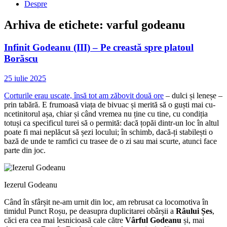
Despre
Arhiva de etichete:
varful godeanu
Infinit Godeanu (III) – Pe creastă spre platoul
Borăscu
25 iulie 2025
Corturile erau uscate, însă tot am zăbovit două ore
– dulci și leneșe –
prin tabără. E frumoasă viața de bivuac și merită să o guști mai cu-
ncetinitorul așa, chiar și când vremea nu ține cu tine, cu condiția
totuși ca specificul turei să o permită: dacă țopăi dintr-un loc în altul
poate fi mai neplăcut să șezi locului; în schimb, dacă-ți stabilești o
bază de unde te ramfici cu trasee de o zi sau mai scurte, atunci face
parte din joc.
Iezerul Godeanu
Când în sfârșit ne-am urnit din loc, am rebrusat ca locomotiva în
timidul Punct Roșu, pe deasupra duplicitarei obârșii a
Râului Șes
,
căci era cea mai lesnicioasă cale către
Vârful Godeanu
și, mai