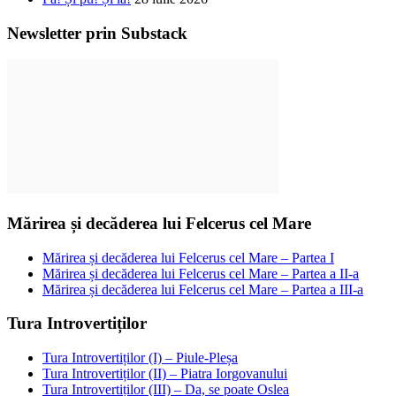
Newsletter prin Substack
Mărirea și decăderea lui Felcerus cel Mare
Mărirea și decăderea lui Felcerus cel Mare – Partea I
Mărirea și decăderea lui Felcerus cel Mare – Partea a II-a
Mărirea și decăderea lui Felcerus cel Mare – Partea a III-a
Tura Introvertiților
Tura Introvertiților (I) – Piule-Pleșa
Tura Introvertiților (II) – Piatra Iorgovanului
Tura Introvertiților (III) – Da, se poate Oslea