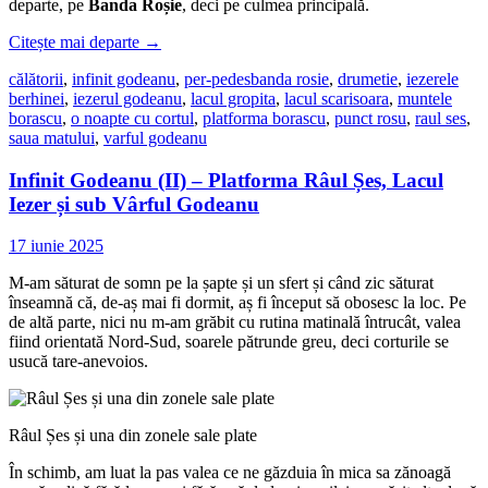
departe, pe
Banda Roșie
, deci pe culmea principală.
Citește mai departe
→
călătorii
,
infinit godeanu
,
per-pedes
banda rosie
,
drumetie
,
iezerele
berhinei
,
iezerul godeanu
,
lacul gropita
,
lacul scarisoara
,
muntele
borascu
,
o noapte cu cortul
,
platforma borascu
,
punct rosu
,
raul ses
,
saua matului
,
varful godeanu
Infinit Godeanu (II) – Platforma Râul Șes, Lacul
Iezer și sub Vârful Godeanu
17 iunie 2025
M-am săturat de somn pe la șapte și un sfert și când zic săturat
înseamnă că, de-aș mai fi dormit, aș fi început să obosesc la loc. Pe
de altă parte, nici nu m-am grăbit cu rutina matinală întrucât, valea
fiind orientată Nord-Sud, soarele pătrunde greu, deci corturile se
usucă tare-anevoios.
Râul Șes și una din zonele sale plate
În schimb, am luat la pas valea ce ne găzduia în mica sa zănoagă