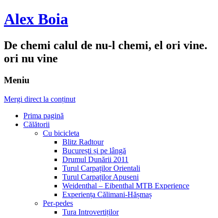
Alex Boia
De chemi calul de nu-l chemi, el ori vine.
ori nu vine
Meniu
Mergi direct la conținut
Prima pagină
Călătorii
Cu bicicleta
Blitz Radtour
București și pe lângă
Drumul Dunării 2011
Turul Carpaților Orientali
Turul Carpaților Apuseni
Weidenthal – Eibenthal MTB Experience
Experiența Călimani-Hășmaș
Per-pedes
Tura Introvertiților