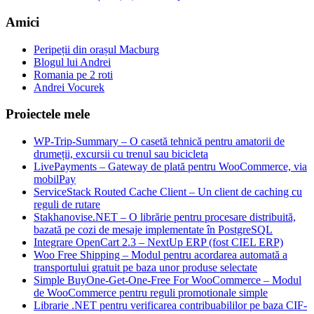
Amici
Peripeții din orașul Macburg
Blogul lui Andrei
Romania pe 2 roti
Andrei Vocurek
Proiectele mele
WP-Trip-Summary – O casetă tehnică pentru amatorii de
drumeții, excursii cu trenul sau bicicleta
LivePayments – Gateway de plată pentru WooCommerce, via
mobilPay
ServiceStack Routed Cache Client – Un client de caching cu
reguli de rutare
Stakhanovise.NET – O librărie pentru procesare distribuită,
bazată pe cozi de mesaje implementate în PostgreSQL
Integrare OpenCart 2.3 – NextUp ERP (fost CIEL ERP)
Woo Free Shipping – Modul pentru acordarea automată a
transportului gratuit pe baza unor produse selectate
Simple BuyOne-Get-One-Free For WooCommerce – Modul
de WooCommerce pentru reguli promotionale simple
Librarie .NET pentru verificarea contribuabililor pe baza CIF-