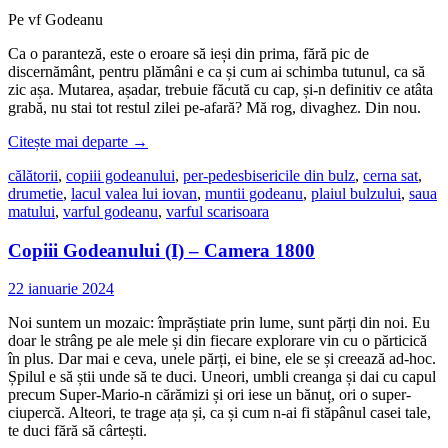
Pe vf Godeanu
Ca o paranteză, este o eroare să ieși din prima, fără pic de
discernământ, pentru plămâni e ca și cum ai schimba tutunul, ca să
zic așa. Mutarea, așadar, trebuie făcută cu cap, și-n definitiv ce atâta
grabă, nu stai tot restul zilei pe-afară? Mă rog, divaghez. Din nou.
Citește mai departe
→
călătorii
,
copiii godeanului
,
per-pedes
bisericile din bulz
,
cerna sat
,
drumetie
,
lacul valea lui iovan
,
muntii godeanu
,
plaiul bulzului
,
saua
matului
,
varful godeanu
,
varful scarisoara
Copiii Godeanului (I) – Camera 1800
22 ianuarie 2024
Noi suntem un mozaic: împrăștiate prin lume, sunt părți din noi. Eu
doar le strâng pe ale mele și din fiecare explorare vin cu o părticică
în plus. Dar mai e ceva, unele părți, ei bine, ele se și creează ad-hoc.
Șpilul e să știi unde să te duci. Uneori, umbli creanga și dai cu capul
precum Super-Mario-n cărămizi și ori iese un bănuț, ori o super-
ciupercă. Alteori, te trage ața și, ca și cum n-ai fi stăpânul casei tale,
te duci fără să cârtești.