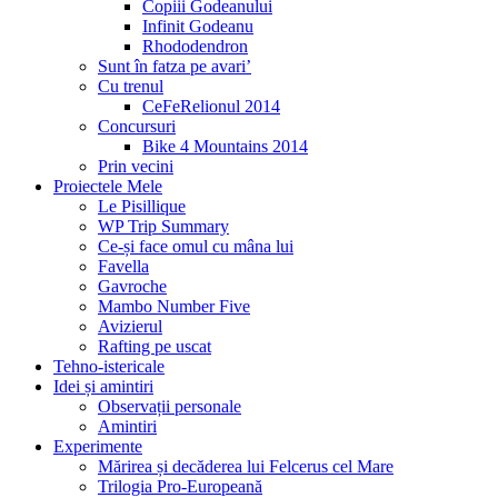
Copiii Godeanului
Infinit Godeanu
Rhododendron
Sunt în fatza pe avari’
Cu trenul
CeFeRelionul 2014
Concursuri
Bike 4 Mountains 2014
Prin vecini
Proiectele Mele
Le Pisillique
WP Trip Summary
Ce-și face omul cu mâna lui
Favella
Gavroche
Mambo Number Five
Avizierul
Rafting pe uscat
Tehno-istericale
Idei și amintiri
Observații personale
Amintiri
Experimente
Mărirea și decăderea lui Felcerus cel Mare
Trilogia Pro-Europeană