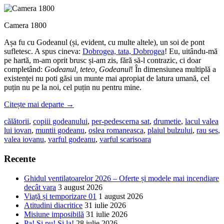
Camera 1800
Așa fu cu Godeanul (și, evident, cu multe altele), un soi de pont
sufletesc. A spus cineva:
Dobrogea, tata, Dobrogea
! Eu, uitându-mă
pe hartă, m-am oprit brusc și-am zis, fără să-l contrazic, ci doar
completând:
Godeanul, teteo, Godeanul
! În dimensiunea multiplă a
existenței nu poti găsi un munte mai apropiat de latura umană, cel
puțin nu pe la noi, cel puțin nu pentru mine.
Citește mai departe
→
călătorii
,
copiii godeanului
,
per-pedes
cerna sat
,
drumetie
,
lacul valea
lui iovan
,
muntii godeanu
,
oslea romaneasca
,
plaiul bulzului
,
rau ses
,
valea iovanu
,
varful godeanu
,
varful scarisoara
Recente
Ghidul ventilatoarelor 2026 – Oferte și modele mai incendiare
decât vara
3 august 2026
Viață și temporizare 01
1 august 2026
Atitudini diacritice
31 iulie 2026
Misiune imposibilă
31 iulie 2026
Pa! Și pu! Și la!
28 iulie 2026