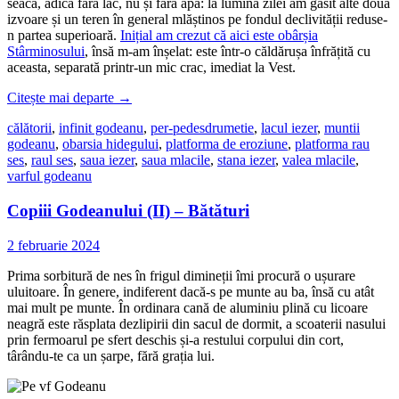
seacă, adică fără lac, nu și fără apă: la lumina zilei am găsit alte două
izvoare și un teren în general mlăștinos pe fondul declivității reduse-
n partea superioară.
Inițial am crezut că aici este obârșia
Stârminosului
, însă m-am înșelat: este într-o căldărușa înfrățită cu
aceasta, separată printr-un mic crac, imediat la Vest.
Citește mai departe
→
călătorii
,
infinit godeanu
,
per-pedes
drumetie
,
lacul iezer
,
muntii
godeanu
,
obarsia hidegului
,
platforma de eroziune
,
platforma rau
ses
,
raul ses
,
saua iezer
,
saua mlacile
,
stana iezer
,
valea mlacile
,
varful godeanu
Copiii Godeanului (II) – Bătături
2 februarie 2024
Prima sorbitură de nes în frigul dimineții îmi procură o ușurare
uluitoare. În genere, indiferent dacă-s pe munte au ba, însă cu atât
mai mult pe munte. În ordinara cană de aluminiu plină cu licoare
neagră este răsplata dezlipirii din sacul de dormit, a scoaterii nasului
prin fermoarul pe sfert deschis și-a restului corpului din cort,
târându-te ca un șarpe, fără grația lui.