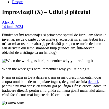
Despre
Improvizații (X) – Utilul și plăcutul
Alex B.
14 iunie 2024
Fiindcă tot îmi reamenajez și primenesc spațiul de lucru, am făcut un
inventar, pe de o parte cu ce unelte și accesorii mi-ar mai trebui (sau
măcar mi-ar ușura treaba) și, pe de altă parte, cu resturile de lemn
sau derivate din lemn strânse-n timp (fiindcă am, într-adevăr,
obiceiul de-a strânge ca un hârciog).
When the work gets hard, remember why you’re doing it
N-am să intru în toată daravera, am să mă opresc momentan doar
asupra unui bloc de manipulare îngust, de genul aceluia
de-aici
,
pentru a nu mai dansa cu fundul gol pe lângă Dânsa erectă, adică, în
traducere directă, pentru a nu ghida cu mâna goală materialul atunci
când fac tăieturi mai înguste de 10 centimetri.