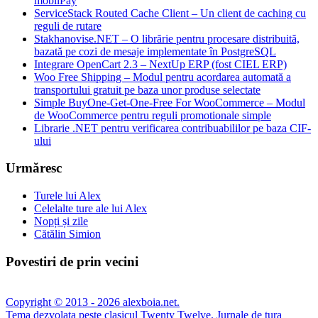
mobilPay
ServiceStack Routed Cache Client – Un client de caching cu
reguli de rutare
Stakhanovise.NET – O librărie pentru procesare distribuită,
bazată pe cozi de mesaje implementate în PostgreSQL
Integrare OpenCart 2.3 – NextUp ERP (fost CIEL ERP)
Woo Free Shipping – Modul pentru acordarea automată a
transportului gratuit pe baza unor produse selectate
Simple BuyOne-Get-One-Free For WooCommerce – Modul
de WooCommerce pentru reguli promotionale simple
Librarie .NET pentru verificarea contribuabililor pe baza CIF-
ului
Urmăresc
Turele lui Alex
Celelalte ture ale lui Alex
Nopți și zile
Cătălin Simion
Povestiri de prin vecini
Copyright © 2013 - 2026 alexboia.net.
Tema dezvolata peste clasicul Twenty Twelve.
Jurnale de tura