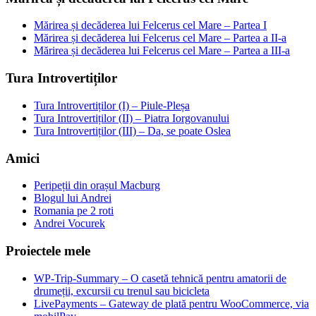
Mărirea și decăderea lui Felcerus cel Mare – Partea I
Mărirea și decăderea lui Felcerus cel Mare – Partea a II-a
Mărirea și decăderea lui Felcerus cel Mare – Partea a III-a
Tura Introvertiților
Tura Introvertiților (I) – Piule-Pleșa
Tura Introvertiților (II) – Piatra Iorgovanului
Tura Introvertiților (III) – Da, se poate Oslea
Amici
Peripeții din orașul Macburg
Blogul lui Andrei
Romania pe 2 roti
Andrei Vocurek
Proiectele mele
WP-Trip-Summary – O casetă tehnică pentru amatorii de
drumeții, excursii cu trenul sau bicicleta
LivePayments – Gateway de plată pentru WooCommerce, via