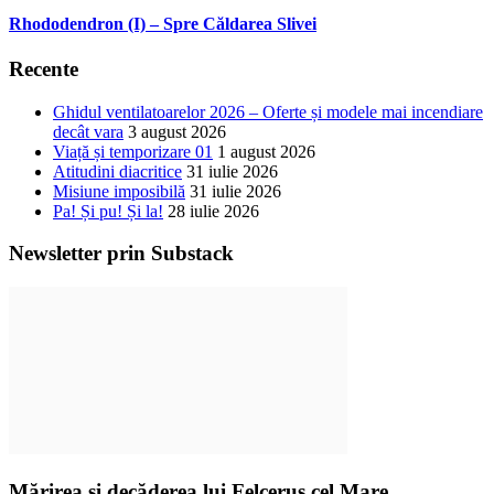
Rhododendron (I) – Spre Căldarea Slivei
Recente
Ghidul ventilatoarelor 2026 – Oferte și modele mai incendiare
decât vara
3 august 2026
Viață și temporizare 01
1 august 2026
Atitudini diacritice
31 iulie 2026
Misiune imposibilă
31 iulie 2026
Pa! Și pu! Și la!
28 iulie 2026
Newsletter prin Substack
Mărirea și decăderea lui Felcerus cel Mare