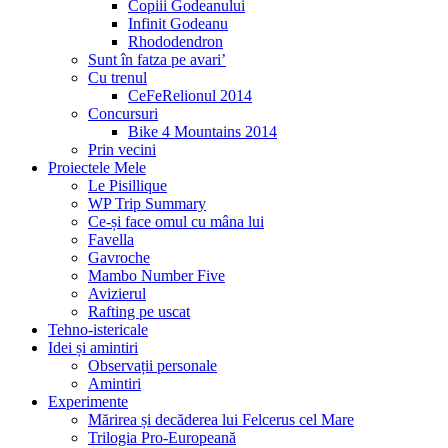
Copiii Godeanului
Infinit Godeanu
Rhododendron
Sunt în fatza pe avari’
Cu trenul
CeFeRelionul 2014
Concursuri
Bike 4 Mountains 2014
Prin vecini
Proiectele Mele
Le Pisillique
WP Trip Summary
Ce-și face omul cu mâna lui
Favella
Gavroche
Mambo Number Five
Avizierul
Rafting pe uscat
Tehno-istericale
Idei și amintiri
Observații personale
Amintiri
Experimente
Mărirea și decăderea lui Felcerus cel Mare
Trilogia Pro-Europeană