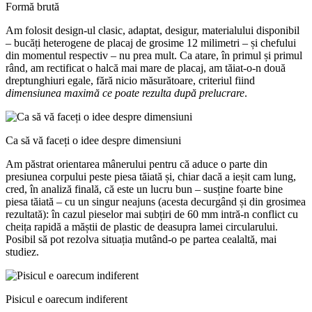
Formă brută
Am folosit design-ul clasic, adaptat, desigur, materialului disponibil
– bucăți heterogene de placaj de grosime 12 milimetri – și chefului
din momentul respectiv – nu prea mult. Ca atare, în primul și primul
rând, am rectificat o halcă mai mare de placaj, am tăiat-o-n două
dreptunghiuri egale, fără nicio măsurătoare, criteriul fiind
dimensiunea maximă ce poate rezulta după prelucrare
.
Ca să vă faceți o idee despre dimensiuni
Am păstrat orientarea mânerului pentru că aduce o parte din
presiunea corpului peste piesa tăiată și, chiar dacă a ieșit cam lung,
cred, în analiză finală, că este un lucru bun – susține foarte bine
piesa tăiată – cu un singur neajuns (acesta decurgând și din grosimea
rezultată): în cazul pieselor mai subțiri de 60 mm intră-n conflict cu
cheița rapidă a măștii de plastic de deasupra lamei circularului.
Posibil să pot rezolva situația mutând-o pe partea cealaltă, mai
studiez.
Pisicul e oarecum indiferent