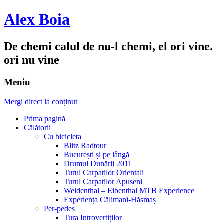
Alex Boia
De chemi calul de nu-l chemi, el ori vine.
ori nu vine
Meniu
Mergi direct la conținut
Prima pagină
Călătorii
Cu bicicleta
Blitz Radtour
București și pe lângă
Drumul Dunării 2011
Turul Carpaților Orientali
Turul Carpaților Apuseni
Weidenthal – Eibenthal MTB Experience
Experiența Călimani-Hășmaș
Per-pedes
Tura Introvertiților