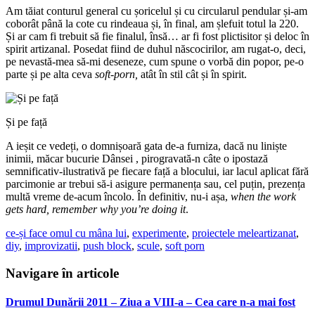
Am tăiat conturul general cu șoricelul și cu circularul pendular și-am
coborât până la cote cu rindeaua și, în final, am șlefuit totul la 220.
Și ar cam fi trebuit să fie finalul, însă… ar fi fost plictisitor și deloc în
spirit artizanal. Posedat fiind de duhul născocirilor, am rugat-o, deci,
pe nevastă-mea să-mi deseneze, cum spune o vorbă din popor, pe-o
parte și pe alta ceva
soft-porn,
atât în stil cât și în spirit.
Și pe față
A ieșit ce vedeți, o domnișoară gata de-a furniza, dacă nu liniște
inimii, măcar bucurie Dânsei , pirogravată-n câte o ipostază
semnificativ-ilustrativă pe fiecare față a blocului, iar lacul aplicat fără
parcimonie ar trebui să-i asigure permanența sau, cel puțin, prezența
multă vreme de-acum încolo. În definitiv, nu-i așa,
when the work
gets hard, remember why you’re doing it
.
ce-și face omul cu mâna lui
,
experimente
,
proiectele mele
artizanat
,
diy
,
improvizatii
,
push block
,
scule
,
soft porn
Navigare în articole
Drumul Dunării 2011 – Ziua a VIII-a – Cea care n-a mai fost