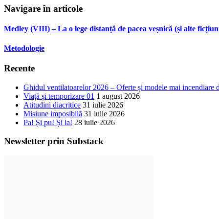
Navigare în articole
Medley (VIII) – La o lege distanță de pacea veșnică (și alte ficțiun
Metodologie
Recente
Ghidul ventilatoarelor 2026 – Oferte și modele mai incendiare 
Viață și temporizare 01
1 august 2026
Atitudini diacritice
31 iulie 2026
Misiune imposibilă
31 iulie 2026
Pa! Și pu! Și la!
28 iulie 2026
Newsletter prin Substack