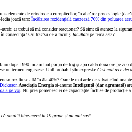
uns elemente de ortodoxie a europitecilor, în al căror proces logic (dac
edia joacă tare:
Încălzirea rezidențială cauzează 70% din poluarea aeru
treb: ar trebui să mă consider reacționar? Să simt că atentez la sigur
r în consecință? Ori frac’su de-a făcut și
facultate
pe tema asta?
buni după 1990 mi-am luat porția de frig și apă caldă două ore pe zi o da
sesc un termen englezesc. Unii probabil știu expresia:
Ce-i mai rece decâ
ene-n roziliu se află în ăia 40%? Oare le mai arde de salvat când noaptea
i Dickușor
,
Asociația Energia
și-anume
Inteligentă (dar agramată)
are
țoală pe voi
. Nu prea pomenesc ei de capacitățile închise de producție a
c că omul îi bine-mersi la 19 grade și nu mai sus?