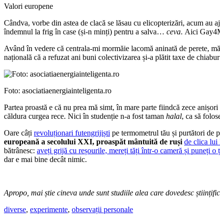
Valori europene
Cândva, vorbe din astea de clacă se lăsau cu elicopterizări, acum au aj
îndemnul la frig în case (și-n minți) pentru a salva…
ceva
. Aici Gay4M
Având în vedere că centrala-mi mormăie lacomă aninată de perete, mă-n
națională că a refuzat ani buni colectivizarea și-a plătit taxe de chiabu
Foto: asociatiaenergiainteligenta.ro
Partea proastă e că nu prea mă simt, în mare parte fiindcă zece anișori 
căldura curgea rece. Nici în studenție n-a fost taman
halal
, ca să folo
Oare câți
revoluționari futengrijiști
pe termometrul tău și purtători de p
europeană a secolului XXI, proaspăt mântuită de ruși
de clica lu
bătrânesc:
aveți grijă cu reșourile, mereți tăți într-o cameră și puneți o 
dar e mai bine decât nimic.
Apropo, mai știe cineva unde sunt studiile alea care dovedesc științifi
diverse
,
experimente
,
observații personale