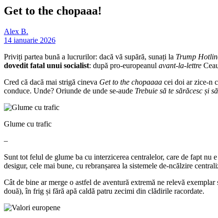
Get to the chopaaa!
Alex B.
14 ianuarie 2026
Priviți partea bună a lucrurilor: dacă vă supără, sunați la
Trump Hotlin
dovedit fatal unui socialist
: după pro-europeanul
avant-la-lettre
Ceauș
Cred că dacă mai strigă cineva
Get to the chopaaaa
cei doi ar zice-n 
conduce. Unde? Oriunde de unde se-aude
Trebuie să te sărăcesc și să 
Glume cu trafic
–
Sunt tot felul de glume ba cu interzicerea centralelor, care de fapt nu e
desigur, cele mai bune, cu rebranșarea la sistemele de-ncălzire centrali
Cât de bine ar merge o astfel de aventură extremă ne relevă exemplar s
două), în frig și fără apă caldă patru zecimi din clădirile racordate.