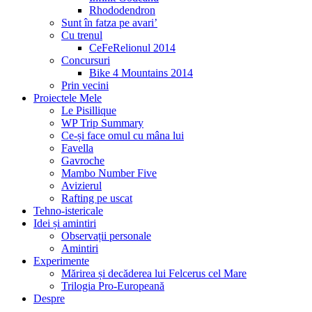
Rhododendron
Sunt în fatza pe avari’
Cu trenul
CeFeRelionul 2014
Concursuri
Bike 4 Mountains 2014
Prin vecini
Proiectele Mele
Le Pisillique
WP Trip Summary
Ce-și face omul cu mâna lui
Favella
Gavroche
Mambo Number Five
Avizierul
Rafting pe uscat
Tehno-istericale
Idei și amintiri
Observații personale
Amintiri
Experimente
Mărirea și decăderea lui Felcerus cel Mare
Trilogia Pro-Europeană
Despre