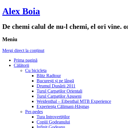
Alex Boia
De chemi calul de nu-l chemi, el ori vine. o
Meniu
Mergi direct la conținut
Prima pagină
Călătorii
Cu bicicleta
Blitz Radtour
București și pe lângă
Drumul Dunării 2011
Turul Carpaților Orientali
Turul Carpaților Apuseni
Weidenthal – Eibenthal MTB Experience
Experiența Călimani-Hășmaș
Per-pedes
Tura Introvertiților
Copiii Godeanului
Infinit Godeanu