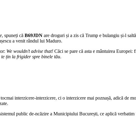
e
, spuneți că
B69JDN
are droguri și a zis că Trump e bulangiu și-l salt
escu a venit rândul lui Maduro.
cor:
We wouldn’t advise that!
Căci se pare că asta e mântuirea Europei: fie
te țin la frigider spre binele tău
.
 tocmai interzicere-interzicere, ci o interzicere mai poznașă, adică de mo
zate.
istemul public de-ncăzire a Municipiului București, ce aplică verbatim 