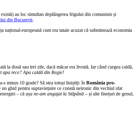
ă există) au loc simultan deplângerea frigului din comunism și
lui din București
.
anța național-europeană cum era tataie acuzat că subminează economia
tă la două sau trei zile, dacă măcar era livrată. Iar când curgea caldă,
t apa rece? Apa caldă din Regie!
-s minus 10 grade? Să stea totuși liniștiți: în
România pro-
 un ghid pentru supraviețuire ce constă neironic din vechiul sfat
 energiei – că
așa ne-am angajat la Stăpână
– și alte finețuri de genul,