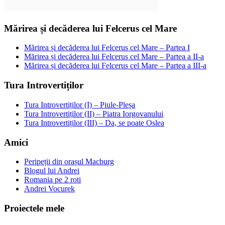
Mărirea și decăderea lui Felcerus cel Mare
Mărirea și decăderea lui Felcerus cel Mare – Partea I
Mărirea și decăderea lui Felcerus cel Mare – Partea a II-a
Mărirea și decăderea lui Felcerus cel Mare – Partea a III-a
Tura Introvertiților
Tura Introvertiților (I) – Piule-Pleșa
Tura Introvertiților (II) – Piatra Iorgovanului
Tura Introvertiților (III) – Da, se poate Oslea
Amici
Peripeții din orașul Macburg
Blogul lui Andrei
Romania pe 2 roti
Andrei Vocurek
Proiectele mele