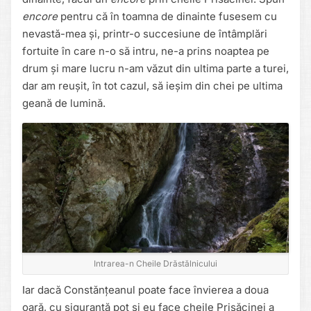
encore
pentru că în toamna de dinainte fusesem cu
nevastă-mea și, printr-o succesiune de întâmplări
fortuite în care n-o să intru, ne-a prins noaptea pe
drum și mare lucru n-am văzut din ultima parte a turei,
dar am reușit, în tot cazul, să ieșim din chei pe ultima
geană de lumină.
Intrarea-n Cheile Drăstălnicului
Iar dacă Constănțeanul poate face învierea a doua
oară, cu siguranță pot si eu face cheile Prisăcinei a