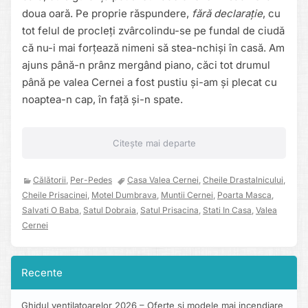
doua oară. Pe proprie răspundere,
fără declarație
, cu
tot felul de procleți zvârcolindu-se pe fundal de ciudă
că nu-i mai forțează nimeni să stea-nchiși în casă. Am
ajuns până-n prânz mergând piano, căci tot drumul
până pe valea Cernei a fost pustiu și-am și plecat cu
noaptea-n cap, în față și-n spate.
Citește mai departe
Călătorii
,
Per-Pedes
Casa Valea Cernei
,
Cheile Drastalnicului
,
Cheile Prisacinei
,
Motel Dumbrava
,
Muntii Cernei
,
Poarta Masca
,
Salvati O Baba
,
Satul Dobraia
,
Satul Prisacina
,
Stati In Casa
,
Valea
Cernei
Recente
Ghidul ventilatoarelor 2026 – Oferte și modele mai incendiare