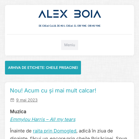
Alex Boia
De chemi calul de nu-l chemi, el ori vine. ori nu vine
Mergi direct la conținut
Meniu
ARHIVA DE ETICHETE:
CHEILE PRISACINEI
Nou! Acum cu și mai mult calcar!
9 mai 2023
Muzica
Emmylou Harris – All my tears
Înainte de
raita prin Domogled
, adică în ziua de
dinainte, făcui un
encore
prin cheile Prisăcinei. Spun