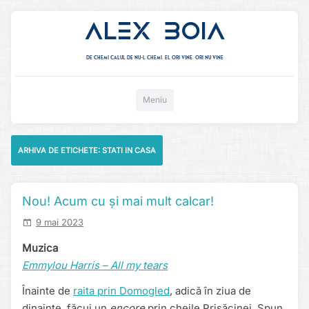
Alex Boia
De chemi calul de nu-l chemi, el ori vine. ori nu vine
Mergi direct la conținut
Meniu
ARHIVA DE ETICHETE:
STATI IN CASA
Nou! Acum cu și mai mult calcar!
9 mai 2023
Muzica
Emmylou Harris – All my tears
Înainte de
raita prin Domogled
, adică în ziua de
dinainte, făcui un
encore
prin cheile Prisăcinei. Spun