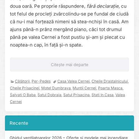
doua oară. Pe proprie răspundere,
fără declarație
, cu
tot felul de procleți zvârcolindu-se pe fundal de ciudă
că nu-i mai forțează nimeni să stea-nchiși în casă. Am
ajuns până-n prânz mergând piano, căci tot drumul
până pe valea Cernei a fost pustiu și-am și plecat cu
noaptea-n cap, în față și-n spate.
Citește mai departe
Călătorii
,
Per-Pedes
Casa Valea Cernei
,
Cheile Drastalnicului
,
Cheile Prisacinei
,
Motel Dumbrava
,
Muntii Cernei
,
Poarta Masca
,
Salvati O Baba
,
Satul Dobraia
,
Satul Prisacina
,
Stati In Casa
,
Valea
Cernei
Recente
Ghidul ventilatoarelor 2026 – Oferte și modele mai incendiare