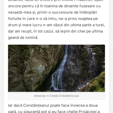
encore
pentru că în toamna de dinainte fusesem cu
nevastă-mea și, printr-o succesiune de întâmplări
fortuite în care n-o să intru, ne-a prins noaptea pe
drum și mare lucru n-am văzut din ultima parte a turei,
dar am reușit, în tot cazul, să ieșim din chei pe ultima
geană de lumină.
Intrarea-n Cheile Drăstălnicului
Iar dacă Constănțeanul poate face învierea a doua
oară, cu siguranță pot si eu face cheile Prisăcinei a