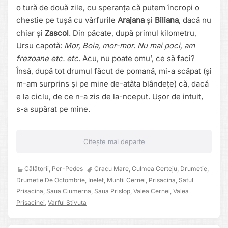
o tură de două zile, cu speranța că putem încropi o
chestie pe tușă cu vârfurile
Arajana
și
Biliana
, dacă nu
chiar și
Zascol
. Din păcate, după primul kilometru,
Ursu capotă:
Mor, Boia, mor-mor. Nu mai poci, am
frezoane etc. etc
. Acu, nu poate omu’, ce să faci?
Însă, după tot drumul făcut de pomană, mi-a scăpat (și
m-am surprins și pe mine de-atâta blândețe) că, dacă
e la ciclu, de ce n-a zis de la-nceput. Ușor de intuit,
s-a supărat pe mine.
Citește mai departe
Călătorii
,
Per-Pedes
Cracu Mare
,
Culmea Certeju
,
Drumetie
,
Drumetie De Octombrie
,
Inelet
,
Muntii Cernei
,
Prisacina
,
Satul
Prisacina
,
Saua Ciumerna
,
Saua Prislop
,
Valea Cernei
,
Valea
Prisacinei
,
Varful Stivuta