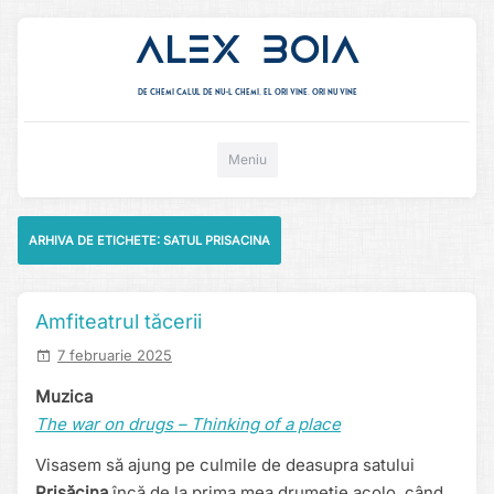
Alex Boia
De chemi calul de nu-l chemi, el ori vine. ori nu vine
Mergi direct la conținut
Meniu
ARHIVA DE ETICHETE:
SATUL PRISACINA
Amfiteatrul tăcerii
7 februarie 2025
Muzica
The war on drugs – Thinking of a place
Visasem să ajung pe culmile de deasupra satului
Prisăcina
încă de la prima mea drumeție acolo, când