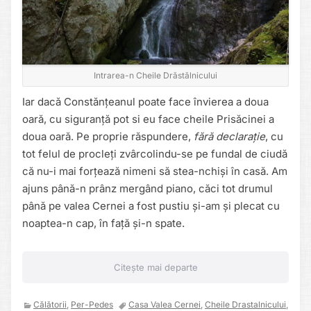
Intrarea-n Cheile Drăstălnicului
Iar dacă Constănțeanul poate face învierea a doua
oară, cu siguranță pot si eu face cheile Prisăcinei a
doua oară. Pe proprie răspundere,
fără declarație
, cu
tot felul de procleți zvârcolindu-se pe fundal de ciudă
că nu-i mai forțează nimeni să stea-nchiși în casă. Am
ajuns până-n prânz mergând piano, căci tot drumul
până pe valea Cernei a fost pustiu și-am și plecat cu
noaptea-n cap, în față și-n spate.
Citește mai departe
Călătorii
,
Per-Pedes
Casa Valea Cernei
,
Cheile Drastalnicului
,