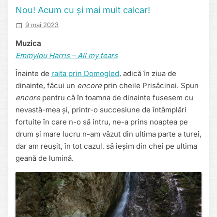
Nou! Acum cu și mai mult calcar!
9 mai 2023
Muzica
Emmylou Harris – All my tears
Înainte de
raita prin Domogled
, adică în ziua de
dinainte, făcui un
encore
prin cheile Prisăcinei. Spun
encore
pentru că în toamna de dinainte fusesem cu
nevastă-mea și, printr-o succesiune de întâmplări
fortuite în care n-o să intru, ne-a prins noaptea pe
drum și mare lucru n-am văzut din ultima parte a turei,
dar am reușit, în tot cazul, să ieșim din chei pe ultima
geană de lumină.