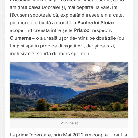
am ținut calea Dobraiei și, mai departe, la vale. Îmi
făcusem socoteala că, exploatând traseele marcate,
pot încropi o buclă ancorată la
Puntea lui Stoian
,
acoperind creasta între șeile
Prislop
, respectiv
Ciumerna
– o aiureală ușor de-ntins pe două zile (cu
timp și spațiu propice divagațiilor), dar și pe o zi,
inclusiv o zi scurtă de mers sprinten.
Prin Ineleț
La prima încercare, prin Mai 2022 am cooptat Ursul la