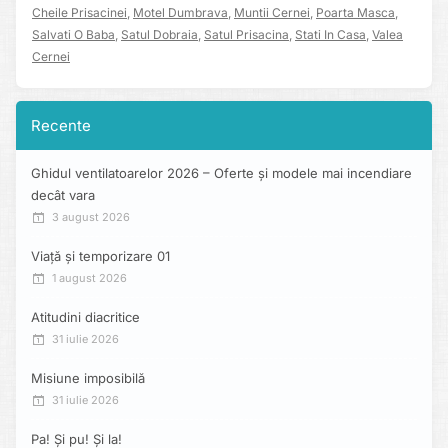
Cheile Prisacinei
,
Motel Dumbrava
,
Muntii Cernei
,
Poarta Masca
,
Salvati O Baba
,
Satul Dobraia
,
Satul Prisacina
,
Stati In Casa
,
Valea
Cernei
Recente
Ghidul ventilatoarelor 2026 – Oferte și modele mai incendiare
decât vara
3 august 2026
Viață și temporizare 01
1 august 2026
Atitudini diacritice
31 iulie 2026
Misiune imposibilă
31 iulie 2026
Pa! Și pu! Și la!