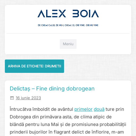
Alex Boia
De chemi calul de nu-l chemi, el ori vine. ori nu vine
Mergi direct la conținut
Meniu
ARHIVA DE ETICHETE:
DRUMETII
Delictaș – Fine dining dobrogean
16 iunie 2023
Întrucâtva îmboldit de avântul
primelor
două
ture prin
Dobrogea din primăvara asta, de clima atipic de
blândă pentru luna Mai și de promisiunea probabilității
prinderii bujorilor în flagrant delict de înflorire, m-am