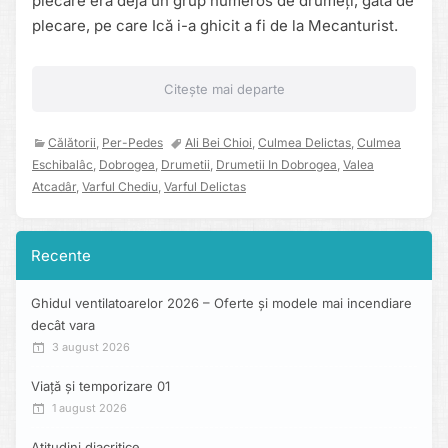
plecare era deja un grup numeros de drumeți, gata de
plecare, pe care Ică i-a ghicit a fi de la Mecanturist.
Citește mai departe
Călătorii
,
Per-Pedes
Ali Bei Chioi
,
Culmea Delictas
,
Culmea
Eschibalâc
,
Dobrogea
,
Drumetii
,
Drumetii In Dobrogea
,
Valea
Atcadâr
,
Varful Chediu
,
Varful Delictas
Recente
Ghidul ventilatoarelor 2026 – Oferte și modele mai incendiare
decât vara
3 august 2026
Viață și temporizare 01
1 august 2026
Atitudini diacritice