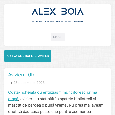
Alex Boia
De chemi calul de nu-l chemi, el ori vine. ori nu vine
Mergi direct la conținut
Meniu
ARHIVA DE ETICHETE:
AVIZIER
Avizierul (II)
28 decembrie 2023
Odată-ncheiată cu entuziasm muncitoresc prima
etapă
, avizierul a stat pitit în spatele bibliotecii și
mascat de perdea o bună vreme. Nu prea mai aveam
chef să dau casa peste cap pentru asemenea