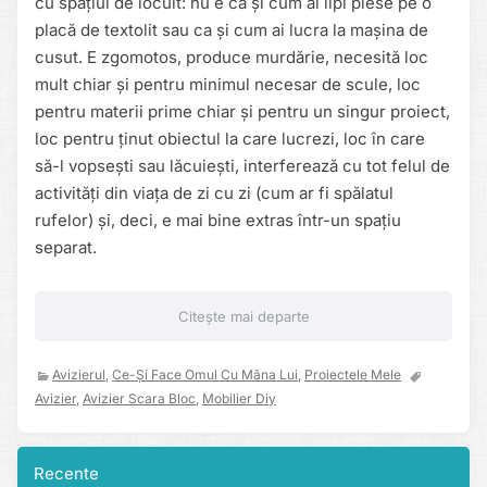
cu spațiul de locuit: nu e ca și cum ai lipi piese pe o
placă de textolit sau ca și cum ai lucra la mașina de
cusut. E zgomotos, produce murdărie, necesită loc
mult chiar și pentru minimul necesar de scule, loc
pentru materii prime chiar și pentru un singur proiect,
loc pentru ținut obiectul la care lucrezi, loc în care
să-l vopsești sau lăcuiești, interferează cu tot felul de
activități din viața de zi cu zi (cum ar fi spălatul
rufelor) și, deci, e mai bine extras într-un spațiu
separat.
Citește mai departe
Avizierul
,
Ce-Și Face Omul Cu Mâna Lui
,
Proiectele Mele
Avizier
,
Avizier Scara Bloc
,
Mobilier Diy
Recente