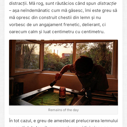
distracții. Mă rog, sunt răutăcios când spun
distracție
– așa neîndemânatic cum mă găsesc, îmi este greu să
mă opresc din construit chestii din lemn și nu
vorbesc de un angajament frenetic, delierant, ci
oarecum calm și luat centimetru cu centimetru.
Remains of the day
În tot cazul, e greu de amestecat prelucrarea lemnului