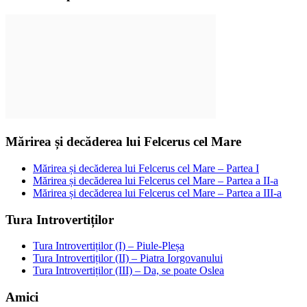
Mărirea și decăderea lui Felcerus cel Mare
Mărirea și decăderea lui Felcerus cel Mare – Partea I
Mărirea și decăderea lui Felcerus cel Mare – Partea a II-a
Mărirea și decăderea lui Felcerus cel Mare – Partea a III-a
Tura Introvertiților
Tura Introvertiților (I) – Piule-Pleșa
Tura Introvertiților (II) – Piatra Iorgovanului
Tura Introvertiților (III) – Da, se poate Oslea
Amici