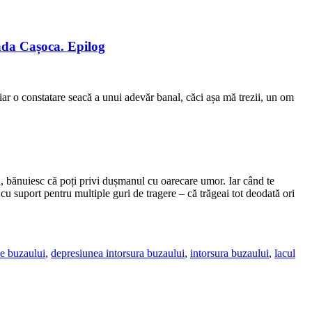
cada Cașoca. Epilog
iar o constatare seacă a unui adevăr banal, căci așa mă trezii, un om
ră, bănuiesc că poți privi dușmanul cu oarecare umor. Iar când te
, cu suport pentru multiple guri de tragere – că trăgeai tot deodată ori
le buzaului
,
depresiunea intorsura buzaului
,
intorsura buzaului
,
lacul