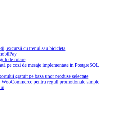
, excursii cu trenul sau bicicleta
mobilPay
uli de rutare
azată pe cozi de mesaje implementate în PostgreSQL
rtului gratuit pe baza unor produse selectate
ooCommerce pentru reguli promotionale simple
lui