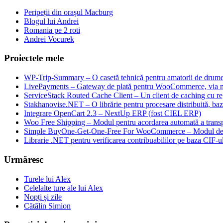
Peripeții din orașul Macburg
Blogul lui Andrei
Romania pe 2 roti
Andrei Vocurek
Proiectele mele
WP-Trip-Summary – O casetă tehnică pentru amatorii de drumeții
LivePayments – Gateway de plată pentru WooCommerce, via 
ServiceStack Routed Cache Client – Un client de caching cu reg
Stakhanovise.NET – O librărie pentru procesare distribuită, b
Integrare OpenCart 2.3 – NextUp ERP (fost CIEL ERP)
Woo Free Shipping – Modul pentru acordarea automată a transpo
Simple BuyOne-Get-One-Free For WooCommerce – Modul de W
Librarie .NET pentru verificarea contribuabililor pe baza CIF-u
Urmăresc
Turele lui Alex
Celelalte ture ale lui Alex
Nopți și zile
Cătălin Simion