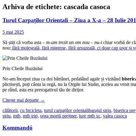
Arhiva de etichete:
cascada casoca
Turul Carpaților Orientali – Ziua a X-a – 28 Iulie 2
5 mai 2025
Să știți că vorba asta –
m-am trezit un om nou
– nu-i chiar vorbă de cl
nou:
fără moleșeală, fără migrene, fără ursuzeală, ci doar cap ușor și 
Prin Cheile Buzăului
Ne-am început ziua ca doi bătrânei, pedalând agale și vizitând
biseric
plictisești, poți cânta la orgă, nu la Orgile lui Stalin, acelea au venit 
pe rând, asta era prerogativul tău de dirijor.
Citește mai departe
→
călătorii
,
cu bicicleta
,
turul carpaților orientali
barajul siriu
,
biserica pr
siriu
,
mtb
,
mtb trip
,
orga mortii prejmer
,
ture mtb xc
,
valea casoca
Kommandó