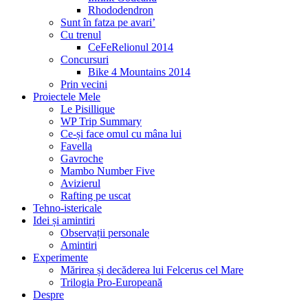
Rhododendron
Sunt în fatza pe avari’
Cu trenul
CeFeRelionul 2014
Concursuri
Bike 4 Mountains 2014
Prin vecini
Proiectele Mele
Le Pisillique
WP Trip Summary
Ce-și face omul cu mâna lui
Favella
Gavroche
Mambo Number Five
Avizierul
Rafting pe uscat
Tehno-istericale
Idei și amintiri
Observații personale
Amintiri
Experimente
Mărirea și decăderea lui Felcerus cel Mare
Trilogia Pro-Europeană
Despre