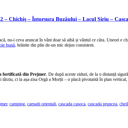
012 – Chichiș – Întorsura Buzăului – Lacul Siriu – Cas
acă, nu-i ceva aruncat în vânt doar să aibă și vântul ce căra. Uneori e ch
voie bună
, hrănite din plin de-un mic dejun consistent.
a fortificată din Prejmer
. De după aceste ziduri, de la o distanță sigu
mai târziu, ci la așa-zisa Orgă a Morții – o placă pivotantă în plan vertical
ejmer
,
camping
,
carpatii orientali
,
cascada casoca
,
cascada pruncea
,
chei