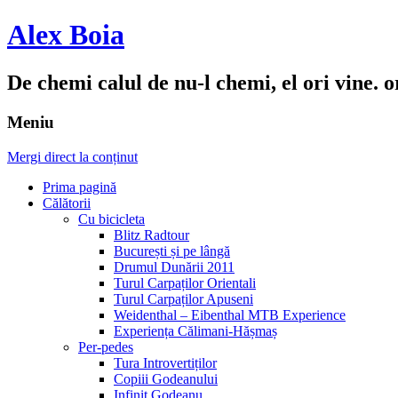
Alex Boia
De chemi calul de nu-l chemi, el ori vine. o
Meniu
Mergi direct la conținut
Prima pagină
Călătorii
Cu bicicleta
Blitz Radtour
București și pe lângă
Drumul Dunării 2011
Turul Carpaților Orientali
Turul Carpaților Apuseni
Weidenthal – Eibenthal MTB Experience
Experiența Călimani-Hășmaș
Per-pedes
Tura Introvertiților
Copiii Godeanului
Infinit Godeanu