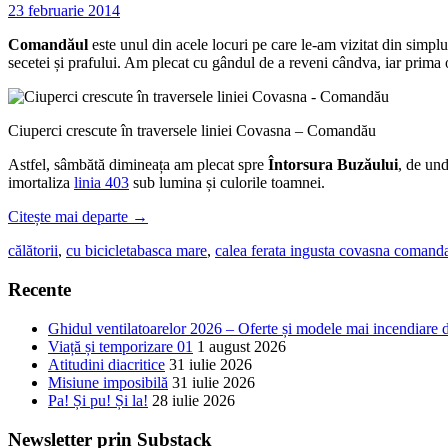
23 februarie 2014
Comandăul
este unul din acele locuri pe care le-am vizitat din simpl
secetei și prafului. Am plecat cu gândul de a reveni cândva, iar prima
Ciuperci crescute în traversele liniei Covasna – Comandău
Astfel, sâmbătă dimineața am plecat spre
Întorsura Buzăului
, de un
imortaliza
linia 403
sub lumina și culorile toamnei.
Citește mai departe
→
călătorii
,
cu bicicleta
basca mare
,
calea ferata ingusta covasna comand
Recente
Ghidul ventilatoarelor 2026 – Oferte și modele mai incendiare 
Viață și temporizare 01
1 august 2026
Atitudini diacritice
31 iulie 2026
Misiune imposibilă
31 iulie 2026
Pa! Și pu! Și la!
28 iulie 2026
Newsletter prin Substack