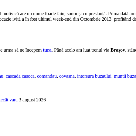
ul motiv că are un nume foarte fain, sonor și cu prestanță. Prima dată am
 ocazie ivită a în fost ultimul week-end din Octombrie 2013, profitând 
de urma să ne începem
tura
. Până acolo am luat trenul via
Brașov
, stâ
au
,
cascada casoca
,
comandau
,
covasna
,
intorsura buzaului
,
muntii buza
decât vara
3 august 2026