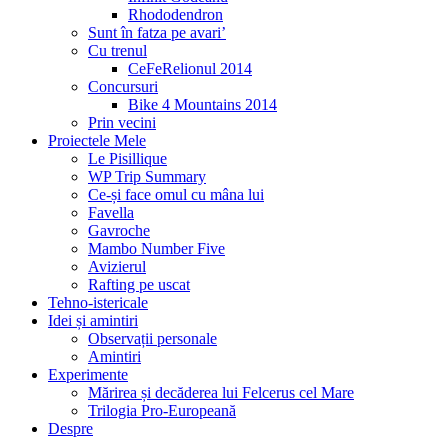
Rhododendron
Sunt în fatza pe avari’
Cu trenul
CeFeRelionul 2014
Concursuri
Bike 4 Mountains 2014
Prin vecini
Proiectele Mele
Le Pisillique
WP Trip Summary
Ce-și face omul cu mâna lui
Favella
Gavroche
Mambo Number Five
Avizierul
Rafting pe uscat
Tehno-istericale
Idei și amintiri
Observații personale
Amintiri
Experimente
Mărirea și decăderea lui Felcerus cel Mare
Trilogia Pro-Europeană
Despre