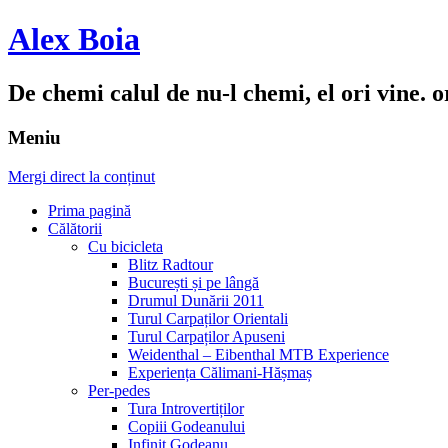
Alex Boia
De chemi calul de nu-l chemi, el ori vine. o
Meniu
Mergi direct la conținut
Prima pagină
Călătorii
Cu bicicleta
Blitz Radtour
București și pe lângă
Drumul Dunării 2011
Turul Carpaților Orientali
Turul Carpaților Apuseni
Weidenthal – Eibenthal MTB Experience
Experiența Călimani-Hășmaș
Per-pedes
Tura Introvertiților
Copiii Godeanului
Infinit Godeanu