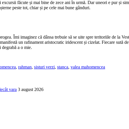
și excursii făcute și mai bine de zece ani în urmă. Dar uneori e pur și si
așterne peste tot, chiar și pe cele mai bune gânduri.
rogea. Îmi imaginez că dânsa trebuie să se uite spre teritoriile de la Ves
manifestă un rafinament aristocratic iridescent și cizelat. Fiecare sută de
ai degrabă a o mie.
omencea
,
rahman
,
sisturi verzi
,
stanca
,
valea mahomencea
decât vara
3 august 2026