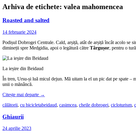
Arhiva de etichete:
valea mahomencea
Roasted and salted
14 februarie 2024
Podișul Dobrogei Centrale. Cald, arșiță, atât de arșiță încât acolo se si
dimineții spre Medgidia, apoi o legătură către
Târgușor
, pentru o tur
La ieșire din Beidaud
În tren, Ursu-și luă micul dejun. Mă uitam la el un pic dat pe spate – 
unii o mănâncă.
Citește mai departe
→
călătorii
,
cu bicicleta
beidaud
,
casimcea
,
cheile dobrogei
,
cicloturism
,
Ghiaurii
24 aprilie 2023