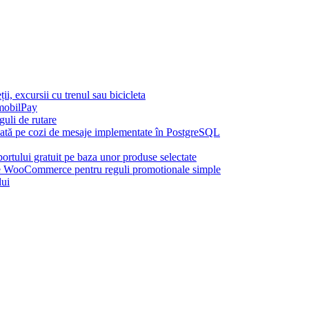
, excursii cu trenul sau bicicleta
mobilPay
uli de rutare
azată pe cozi de mesaje implementate în PostgreSQL
rtului gratuit pe baza unor produse selectate
ooCommerce pentru reguli promotionale simple
lui