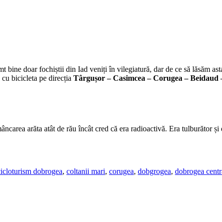
mt bine doar fochiștii din Iad veniți în vilegiatură, dar de ce să lăsăm a
ă cu bicicleta pe direcția
Târgușor – Casimcea – Corugea – Beidaud 
mâncarea arăta atât de rău încât cred că era radioactivă. Era tulburător 
cicloturism dobrogea
,
coltanii mari
,
corugea
,
dobgrogea
,
dobrogea centr