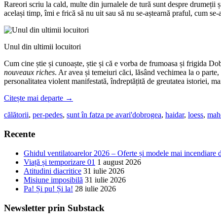
Rareori scriu la cald, multe din jurnalele de tură sunt despre drumeții 
același timp, îmi e frică să nu uit sau să nu se-aștearnă praful, cum se-
Unul din ultimii locuitori
Cum cine știe și cunoaște, știe și că e vorba de frumoasa și frigida Dob
nouveaux riches
. Ar avea și temeiuri căci, lăsând vechimea la o parte, 
personalitatea violent manifestată, îndreptățită de greutatea istoriei, m
Citește mai departe
→
călătorii
,
per-pedes
,
sunt în fatza pe avari'
dobrogea
,
haidar
,
loess
,
mah
Recente
Ghidul ventilatoarelor 2026 – Oferte și modele mai incendiare 
Viață și temporizare 01
1 august 2026
Atitudini diacritice
31 iulie 2026
Misiune imposibilă
31 iulie 2026
Pa! Și pu! Și la!
28 iulie 2026
Newsletter prin Substack