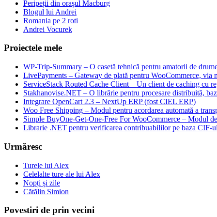
Peripeții din orașul Macburg
Blogul lui Andrei
Romania pe 2 roti
Andrei Vocurek
Proiectele mele
WP-Trip-Summary – O casetă tehnică pentru amatorii de drumeții
LivePayments – Gateway de plată pentru WooCommerce, via 
ServiceStack Routed Cache Client – Un client de caching cu reg
Stakhanovise.NET – O librărie pentru procesare distribuită, b
Integrare OpenCart 2.3 – NextUp ERP (fost CIEL ERP)
Woo Free Shipping – Modul pentru acordarea automată a transpo
Simple BuyOne-Get-One-Free For WooCommerce – Modul de W
Librarie .NET pentru verificarea contribuabililor pe baza CIF-u
Urmăresc
Turele lui Alex
Celelalte ture ale lui Alex
Nopți și zile
Cătălin Simion
Povestiri de prin vecini