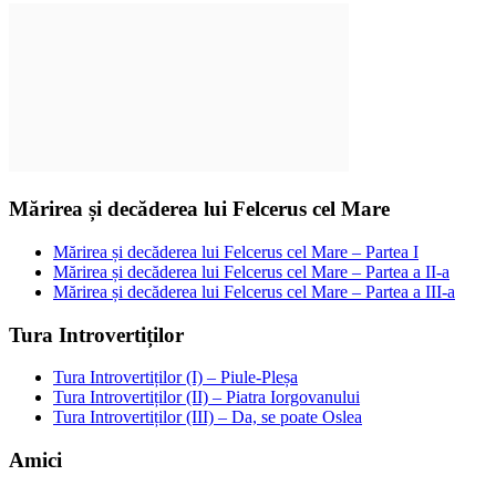
Mărirea și decăderea lui Felcerus cel Mare
Mărirea și decăderea lui Felcerus cel Mare – Partea I
Mărirea și decăderea lui Felcerus cel Mare – Partea a II-a
Mărirea și decăderea lui Felcerus cel Mare – Partea a III-a
Tura Introvertiților
Tura Introvertiților (I) – Piule-Pleșa
Tura Introvertiților (II) – Piatra Iorgovanului
Tura Introvertiților (III) – Da, se poate Oslea
Amici