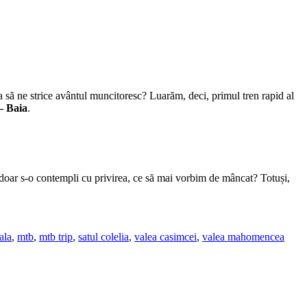
sta să ne strice avântul muncitoresc? Luarăm, deci, primul tren rapid al
– Baia
.
și doar s-o contempli cu privirea, ce să mai vorbim de mâncat? Totuși,
ala
,
mtb
,
mtb trip
,
satul colelia
,
valea casimcei
,
valea mahomencea