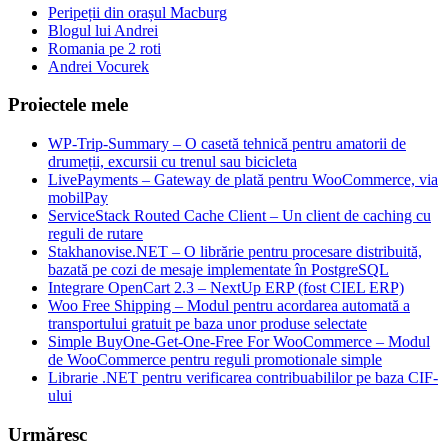
Peripeții din orașul Macburg
Blogul lui Andrei
Romania pe 2 roti
Andrei Vocurek
Proiectele mele
WP-Trip-Summary – O casetă tehnică pentru amatorii de
drumeții, excursii cu trenul sau bicicleta
LivePayments – Gateway de plată pentru WooCommerce, via
mobilPay
ServiceStack Routed Cache Client – Un client de caching cu
reguli de rutare
Stakhanovise.NET – O librărie pentru procesare distribuită,
bazată pe cozi de mesaje implementate în PostgreSQL
Integrare OpenCart 2.3 – NextUp ERP (fost CIEL ERP)
Woo Free Shipping – Modul pentru acordarea automată a
transportului gratuit pe baza unor produse selectate
Simple BuyOne-Get-One-Free For WooCommerce – Modul
de WooCommerce pentru reguli promotionale simple
Librarie .NET pentru verificarea contribuabililor pe baza CIF-
ului
Urmăresc