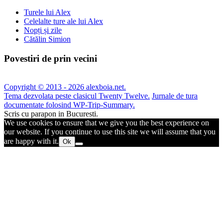
Turele lui Alex
Celelalte ture ale lui Alex
Nopți și zile
Cătălin Simion
Povestiri de prin vecini
Copyright © 2013 - 2026 alexboia.net.
Tema dezvolata peste clasicul Twenty Twelve.
Jurnale de tura
documentate folosind WP-Trip-Summary.
Scris cu parapon in Bucuresti.
We use cookies to ensure that we give you the best experience on
our website. If you continue to use this site we will assume that you
are happy with it.
Ok