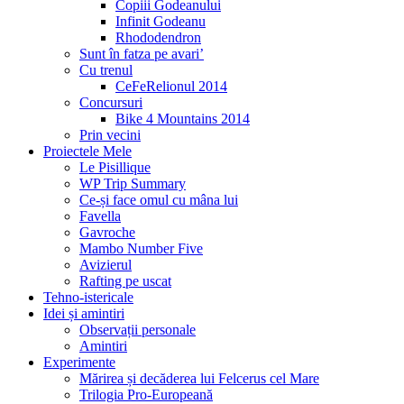
Copiii Godeanului
Infinit Godeanu
Rhododendron
Sunt în fatza pe avari’
Cu trenul
CeFeRelionul 2014
Concursuri
Bike 4 Mountains 2014
Prin vecini
Proiectele Mele
Le Pisillique
WP Trip Summary
Ce-și face omul cu mâna lui
Favella
Gavroche
Mambo Number Five
Avizierul
Rafting pe uscat
Tehno-istericale
Idei și amintiri
Observații personale
Amintiri
Experimente
Mărirea și decăderea lui Felcerus cel Mare
Trilogia Pro-Europeană