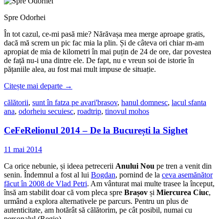
Spre Odorhei
În tot cazul, ce-mi pasă mie? Nărăvașa mea merge aproape gratis,
dacă mă screm un pic fac mia la plin. Și de câteva ori chiar m-am
apropiat de mia de kilometri în mai puțin de 24 de ore, dar povestea
de față nu-i una dintre ele. De fapt, nu e vreun soi de istorie în
pățaniile alea, au fost mai mult impuse de situație.
Citește mai departe
→
călătorii
,
sunt în fatza pe avari'
brasov
,
hanul domnesc
,
lacul sfanta
ana
,
odorheiu secuiesc
,
roadtrip
,
tinovul mohos
CeFeRelionul 2014 – De la București la Sighet
11 mai 2014
Ca orice nebunie, și ideea petrecerii
Anului Nou
pe tren a venit din
senin. Îndemnul a fost al lui
Bogdan
, pornind de la
ceva asemănător
făcut în 2008 de Vlad Petri
. Am vânturat mai multe trasee la început,
însă am stabilit doar că vom pleca spre
Brașov
și
Miercurea Ciuc
,
urmând a explora alternativele pe parcurs. Pentru un plus de
autenticitate, am hotărât să călătorim, pe cât posibil, numai cu
personalul (Regio).