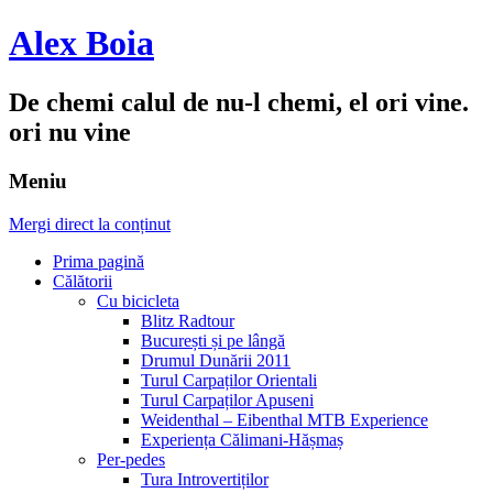
Alex Boia
De chemi calul de nu-l chemi, el ori vine.
ori nu vine
Meniu
Mergi direct la conținut
Prima pagină
Călătorii
Cu bicicleta
Blitz Radtour
București și pe lângă
Drumul Dunării 2011
Turul Carpaților Orientali
Turul Carpaților Apuseni
Weidenthal – Eibenthal MTB Experience
Experiența Călimani-Hășmaș
Per-pedes
Tura Introvertiților