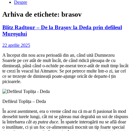
Despre
Arhiva de etichete:
brasov
Blitz Radtour – De la Brașov la Deda prin defileul
Mureșului
22 aprilie 2025
A început din nou acea perioadă din an, când uită Dumnezeu
Soarele pe cer atât de mult încât, de când ridică pleoapa de cu
dimineață, până când o-nchide pe-nserat trece-atât de mult timp încât
te crezi în veacul lui Aitmatov. Se pot petrece multe într-o zi, iar cel
ce se trezește de dimineață poate-ajunge oricât de departe-l țin
picioarele.
Defileul Toplița – Deda
În acest asentiment, era o vreme când nu că m-ar fi pasionat în mod
deosebit turele lungi, cât mi se păreau mai degrabă un soi de răspuns
la întrebarea
cât aș putea duce
. În spatele interogării nu se află doar
o inutilitate, ci și un foc ce-alimentează mocnit un tip foarte special