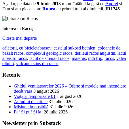
Așadar, pe data de
9 Iunie 2013
m-am întâlnit la gară cu
Andrei
și
Dan și am plecat spre
Rupea
cu primul tren al dimineții,
IR1745
.
Intrarea în Racoș
Citește mai departe
→
călătorii
,
cu bicicleta
brasov
,
castelul sukosd bethlen
,
coloanele de
bazalt racos
,
complexul geologic racos
,
defileul racos augustin
,
lacul
albastru racos
,
lacul de smarald racos
,
maierus
,
mtb trip
,
racos
,
valea
oltului
,
vulcanul stins din racos
Recente
Ghidul ventilatoarelor 2026 – Oferte și modele mai incendiare
decât vara
3 august 2026
Viață și temporizare 01
1 august 2026
Atitudini diacritice
31 iulie 2026
Misiune imposibilă
31 iulie 2026
Pa! Și pu! Și la!
28 iulie 2026
Newsletter prin Substack