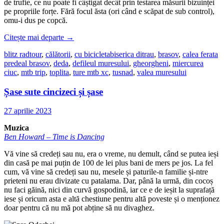
de trufie, ce nu poate fi câștigat decât prin testarea măsurii bizuinței
pe propriile forțe. Fără focul ăsta (ori când e scăpat de sub control),
omu-i dus pe copcă.
Citește mai departe
→
blitz radtour
,
călătorii
,
cu bicicleta
biserica ditrau
,
brasov
,
calea ferata
predeal brasov
,
deda
,
defileul muresului
,
gheorgheni
,
miercurea
ciuc
,
mtb trip
,
toplita
,
ture mtb xc
,
tusnad
,
valea muresului
Șase sute cincizeci și șase
27 aprilie 2023
Muzica
Ben Howard – Time is Dancing
Vă vine să credeți sau nu, era o vreme, nu demult, când se putea ieși
din casă pe mai puțin de 100 de lei plus bani de mers pe jos. La fel
cum, vă vine să credeți sau nu, mesele și paturile-n familie și-ntre
prieteni nu erau divizate cu patalama. Dar, până la urmă, din cocoș
nu faci găină, nici din curvă gospodină, iar ce e de ieșit la suprafață
iese și oricum asta e altă chestiune pentru altă poveste și o menționez
doar pentru că nu mă pot abține să nu divaghez.