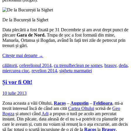
De la București la Sighet
Data plecării a fost fixată pe 31 Decembrie și am avut drept punct de
plecare
Gara de Nord.
Trupa de șoc a fost formată din mine,
Manuela, Ortansa și Bogdan, având în față trei zile de petrecut prin
trenuri și gări.
Citește mai departe
→
călătorii
,
ceferelionul 2014
,
cu trenul
beclean pe somes
,
brasov
,
deda
,
miercurea ciuc
,
revelion 2014
,
sighetu marmatiei
Și vor fi Olt!
10 iulie 2013
Zona aceasta a văii Oltului,
Racoș
–
Augustin
–
Feldioara
, mi-a
trezit interesul încă de când am citit
Cartea Oltului
scrisă de
Geo
Bogza
și atunci când
Adi
a propus o tură pe acolo am percutat
instant. Din păcate, data aleasă de el nu s-a potrivit cu planurile pe
care le aveam și, cum nu voiam să renunț la o așa excursie, am decis
să fac totuși o scurtă incursiune de o zi de la
Racoș
la
Brașov
.