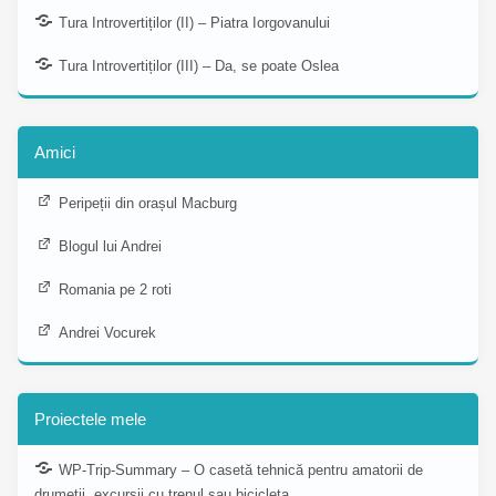
Tura Introvertiților (II) – Piatra Iorgovanului
Tura Introvertiților (III) – Da, se poate Oslea
Amici
Peripeții din orașul Macburg
Blogul lui Andrei
Romania pe 2 roti
Andrei Vocurek
Proiectele mele
WP-Trip-Summary – O casetă tehnică pentru amatorii de
drumeții, excursii cu trenul sau bicicleta