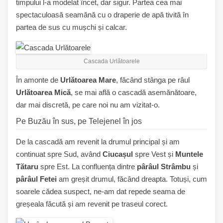
timpului l-a modelat încet, dar sigur. Partea cea mai
spectaculoasă seamănă cu o draperie de apă tivită în
partea de sus cu mușchi și calcar.
Cascada Urlătoarele
În amonte de
Urlătoarea Mare
, făcând stânga pe râul
Urlătoarea Mică
, se mai află o cascadă asemănătoare,
dar mai discretă, pe care noi nu am vizitat-o.
Pe Buzău în sus, pe Telejenel în jos
De la cascadă am revenit la drumul principal și am
continuat spre Sud, având
Ciucașul
spre Vest și
Muntele
Tătaru
spre Est. La confluența dintre
pârâul Strâmbu
și
pârâul Fetei
am greșit drumul, făcând dreapta. Totuși, cum
soarele cădea suspect, ne-am dat repede seama de
greșeala făcută și am revenit pe traseul corect.