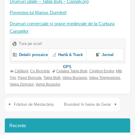
Drumuri uitate – Tabla Buții – Carpați.org
Povestea lui Marius Dumitrel
Drumuri comerciale și orașe medievale de la Curbura
Carpaților
Tura pe scurt
Detalii prozaice
Hartă & Track
Jurnal
GPS
Călătorii
,
Cu Bicicleta
Cetatea Tabla Butii
,
Cimitirul Eroilor
,
Mtb
Trip
,
Pasul Boncuta
,
Tabla Butii
,
Valea Buzaului
,
Valea Telejenelului
,
Valea Zizinului
,
Vama Buzaului
Navigare în articole
Frânturi de Mestecăniș
Brumărel în haine de Gerar
Recente