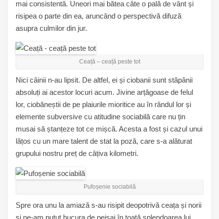
mai consistentă. Uneori mai bătea câte o pală de vânt și
risipea o parte din ea, aruncând o perspectivă difuză
asupra culmilor din jur.
Ceață – ceață peste tot
Nici câinii n-au lipsit. De altfel, ei și ciobanii sunt stăpânii
absoluți ai acestor locuri acum. Jivine arțăgoase de felul
lor, ciobăneștii de pe plaiurile mioritice au în rândul lor și
elemente subversive cu atitudine sociabilă care nu țin
musai să ștanțeze tot ce mișcă. Acesta a fost și cazul unui
lățos cu un mare talent de stat la poză, care s-a alăturat
grupului nostru preț de câțiva kilometri.
Pufoșenie sociabilă
Spre ora unu la amiază s-au risipit deopotrivă ceața și norii
și ne-am putut bucura de peisaj în toată splendoarea lui.