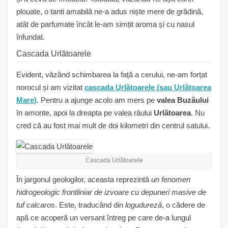
plouate, o tanti amabilă ne-a adus niște mere de grădină,
atât de parfumate încât le-am simțit aroma și cu nasul
înfundat.
Cascada Urlătoarele
Evident, văzând schimbarea la față a cerului, ne-am forțat
norocul și am vizitat
cascada Urlătoarele (sau Urlătoarea
Mare)
. Pentru a ajunge acolo am mers pe
valea Buzăului
în amonte, apoi la dreapta pe valea râului
Urlătoarea
. Nu
cred că au fost mai mult de doi kilometri din centrul satului.
Cascada Urlătoarele
În jargonul geologilor, aceasta reprezintă
un fenomen
hidrogeologic frontliniar de izvoare cu depuneri masive de
tuf calcaros
. Este, traducând din
logudureză
, o cădere de
apă ce acoperă un versant întreg pe care de-a lungul