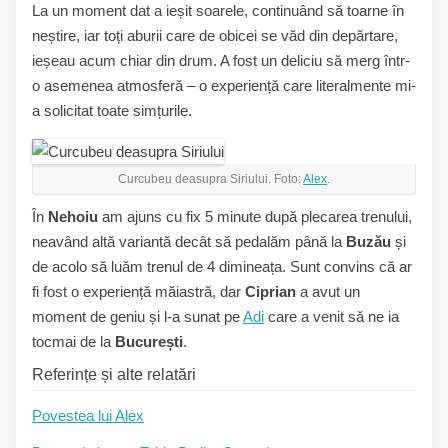
La un moment dat a ieșit soarele, continuând să toarne în
neștire, iar toți aburii care de obicei se văd din depărtare,
ieșeau acum chiar din drum. A fost un deliciu să merg într-
o asemenea atmosferă – o experiență care literalmente mi-
a solicitat toate simțurile.
Curcubeu deasupra Siriului. Foto:
Alex
.
În
Nehoiu
am ajuns cu fix 5 minute după plecarea trenului,
neavând altă variantă decât să pedalăm până la
Buzău
și
de acolo să luăm trenul de 4 dimineața. Sunt convins că ar
fi fost o experiență măiastră, dar
Ciprian
a avut un
moment de geniu și l-a sunat pe
Adi
care a venit să ne ia
tocmai de la
București
.
Referințe și alte relatări
Povestea lui Alex