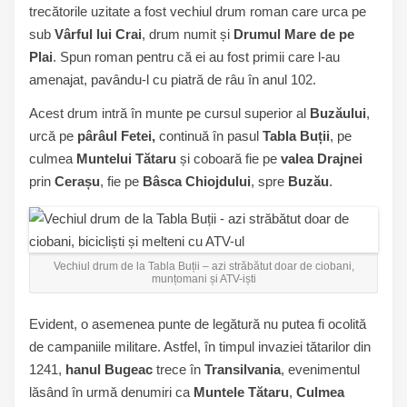
trecătorile uzitate a fost vechiul drum roman care urca pe
sub
Vârful lui Crai
, drum numit și
Drumul Mare de pe
Plai
. Spun roman pentru că ei au fost primii care l-au
amenajat, pavându-l cu piatră de râu în anul 102.
Acest drum intră în munte pe cursul superior al
Buzăului
,
urcă pe
pârâul Fetei,
continuă în pasul
Tabla Buții
, pe
culmea
Muntelui Tătaru
și coboară fie pe
valea Drajnei
prin
Cerașu
, fie pe
Bâsca Chiojdului
, spre
Buzău
.
Vechiul drum de la Tabla Buții – azi străbătut doar de ciobani,
munțomani și ATV-iști
Evident, o asemenea punte de legătură nu putea fi ocolită
de campaniile militare. Astfel, în timpul invaziei tătarilor din
1241,
hanul Bugeac
trece în
Transilvania
, evenimentul
lăsând în urmă denumiri ca
Muntele Tătaru
,
Culmea