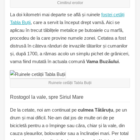
Cimitirul eroilor
La doi kilometri mai departe se află și ruinele
fostei cetăți
Tabla Buții
, care a servit la început drept vamă. Aici se
aplicau în trecut tăblițele metalice pe butoaiele cu marfă,
procedeu de la care provine numele zonei. Cetatea a fost
distrusă în câteva rânduri de invaziile tătarilor și cumanilor
și, după 1700, a rămas acolo un simplu pichet de grăniceri,
vama fiind mutată în actuala comună
Vama Buzăului
.
Ruinele cetății Tabla Buții
Rostogol la vale, spre Siriul Mare
De la cetate, noi am continuat pe
culmea Tătăruțu
, pe un
drum și mai dificil. Ne-am dat jos de multe ori de pe
bicicletă pentru a o împinge sau căra, chiar și la vale, din
cauza șleaurilor, bolovanilor sau a înclinației mari. Per total