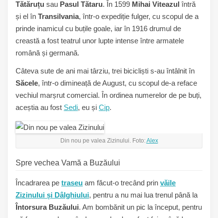
Tătăruțu
sau
Pasul Tătaru
. În 1599
Mihai Viteazul
întră
și el în
Transilvania
, într-o expediție fulger, cu scopul de a
prinde inamicul cu buțile goale, iar în 1916 drumul de
creastă a fost teatrul unor lupte intense între armatele
română și germană.
Câteva sute de ani mai târziu, trei bicicliști s-au întâlnit în
Săcele
, într-o dimineață de August, cu scopul de-a reface
vechiul marșrut comercial. În ordinea numerelor de pe buți,
aceștia au fost
Sedi
, eu și
Cip
.
Din nou pe valea Zizinului. Foto:
Alex
Spre vechea Vamă a Buzăului
Încadrarea pe
traseu
am făcut-o trecând prin
văile
Zizinului și Dâlghiului
, pentru a nu mai lua trenul până la
Întorsura Buzăului
. Am bombănit un pic la început, pentru