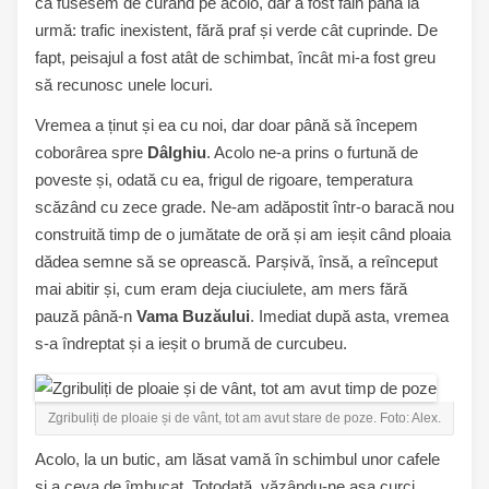
că fusesem de curând pe acolo, dar a fost fain până la
urmă: trafic inexistent, fără praf și verde cât cuprinde. De
fapt, peisajul a fost atât de schimbat, încât mi-a fost greu
să recunosc unele locuri.
Vremea a ținut și ea cu noi, dar doar până să începem
coborârea spre
Dâlghiu
. Acolo ne-a prins o furtună de
poveste și, odată cu ea, frigul de rigoare, temperatura
scăzând cu zece grade. Ne-am adăpostit într-o baracă nou
construită timp de o jumătate de oră și am ieșit când ploaia
dădea semne să se oprească. Parșivă, însă, a reînceput
mai abitir și, cum eram deja ciuciulete, am mers fără
pauză până-n
Vama Buzăului
. Imediat după asta, vremea
s-a îndreptat și a ieșit o brumă de curcubeu.
Zgribuliți de ploaie și de vânt, tot am avut stare de poze. Foto: Alex.
Acolo, la un butic, am lăsat vamă în schimbul unor cafele
și a ceva de îmbucat. Totodată, văzându-ne așa curci