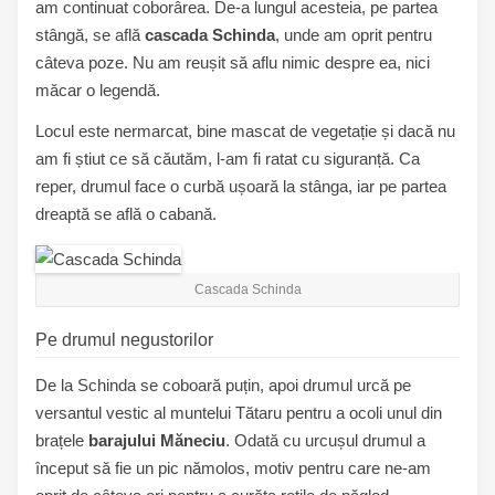
am continuat coborârea. De-a lungul acesteia, pe partea
stângă, se află
cascada Schinda
, unde am oprit pentru
câteva poze. Nu am reușit să aflu nimic despre ea, nici
măcar o legendă.
Locul este nermarcat, bine mascat de vegetație și dacă nu
am fi știut ce să căutăm, l-am fi ratat cu siguranță. Ca
reper, drumul face o curbă ușoară la stânga, iar pe partea
dreaptă se află o cabană.
Cascada Schinda
Pe drumul negustorilor
De la Schinda se coboară puțin, apoi drumul urcă pe
versantul vestic al muntelui Tătaru pentru a ocoli unul din
brațele
barajului Măneciu
. Odată cu urcușul drumul a
început să fie un pic nămolos, motiv pentru care ne-am