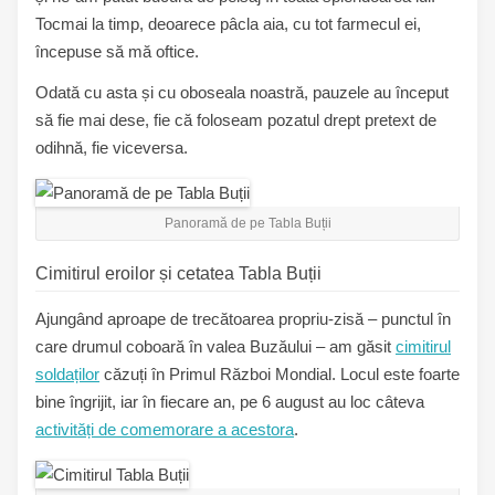
Tocmai la timp, deoarece pâcla aia, cu tot farmecul ei,
începuse să mă oftice.
Odată cu asta și cu oboseala noastră, pauzele au început
să fie mai dese, fie că foloseam pozatul drept pretext de
odihnă, fie viceversa.
Panoramă de pe Tabla Buții
Cimitirul eroilor și cetatea Tabla Buții
Ajungând aproape de trecătoarea propriu-zisă – punctul în
care drumul coboară în valea Buzăului – am găsit
cimitirul
soldaților
căzuți în Primul Război Mondial. Locul este foarte
bine îngrijit, iar în fiecare an, pe 6 august au loc câteva
activități de comemorare a acestora
.