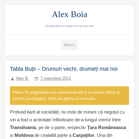
Alex Boia
De chemi calul de nu-l chemi, el ori vine. ori nu vine
Mergi direct la conținut
Meniu
Tabla Buții – Drumuri vechi, drumeți mai noi
Alex B.
7 noiembrie 2013
Pentru firi pragmatice sau curioase există și un sumar tehnic al
turei în josul paginii. Click aici pentru a-l consulta.
Profund liant al societății, nu este de mirare că negoțul cu
vin a fost o activitate înfloritoare de-a lungul vremii între
Transilvania
, pe de o parte, respectiv
Țara Româneasca
și
Moldova
de cealaltă parte a
Carpaților
. Una din