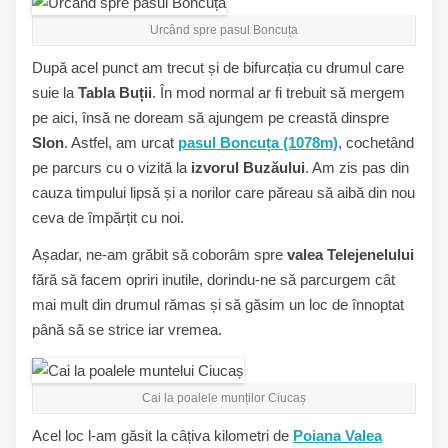
Urcând spre pasul Boncuța
După acel punct am trecut și de bifurcația cu drumul care
suie la
Tabla Buții
. În mod normal ar fi trebuit să mergem
pe aici, însă ne doream să ajungem pe creastă dinspre
Slon
. Astfel, am urcat
pasul Boncuța (1078m)
, cochetând
pe parcurs cu o vizită la
izvorul Buzăului
. Am zis pas din
cauza timpului lipsă și a norilor care păreau să aibă din nou
ceva de împărțit cu noi.
Așadar, ne-am grăbit să coborâm spre
valea Telejenelului
fără să facem opriri inutile, dorindu-ne să parcurgem cât
mai mult din drumul rămas și să găsim un loc de înnoptat
până să se strice iar vremea.
Cai la poalele munților Ciucaș
Acel loc l-am găsit la câțiva kilometri de
Poiana Valea