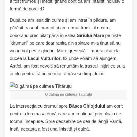
a fost frumos și inedit, ținând cont că am întâlnit inclusiv o
fermă de porci :D.
După ce am ieșit din culme și am intrat în pădure, am
părăsit traseul marcat și am urmat track-ul nostru,
coborând precipitat până în valea
Siriului Mare
pe niște
”drumuri” pe care doar ranița din spinare m-a ținut să nu
vin în bot peste ghidon. Mare greșeală – marcajul acela
ducea la
Lacul Vulturilor
, fix unde voiam să ajungem.
Astfel, am fost nevoiți să renunțăm la traseul inițial ce suia
acolo pentru că nu ne mai rămăsese timp deloc.
O gâlmă pe culmea Tătăruțu
La intersecția cu drumul spre
Bâsca Chiojdului
am oprit
pentru a lua masa după care am continuat prin ploaia ce
tocmai începuse. Spre deosebire de cea de lângă Vamă,
însă, aceasta a fost una liniștită și caldă.