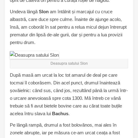
oprit de câteva ori pentru a curăța roțile de năglod.
Undeva lângă
Slon
am întâlnit și marcajul cu cruce
albastră, care duce spre culme. Înainte de ajunge acolo,
însă, am coborât în sat pentru a relua micul dejun întrerupt
prematur din lipsă de-ale gurii, dar și pentru a lua provizii
pentru drum.
Deasupra satului Slon
După masă am urcat la loc tot amarul de deal pe care
tocmai îl coborâsem. Din acel punct, drumul înaintează
șovăielnic: când sus, când jos, rezultând până la urmă într-
o urcare anevoioasă spre cota 1300. Mă întreb ce vână
trebuie să fi avut bietele bovine care au cărat toate buțile
acelea întru slava lui
Bachus
.
Pe lângă rampă, drumul a fost bolovănos, mai ales în
zonele abrupte, iar pe măsura ce-am urcat ceața a fost