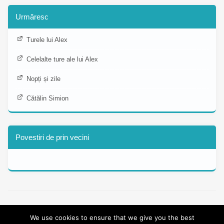
Urmăresc
Turele lui Alex
Celelalte ture ale lui Alex
Nopți și zile
Cătălin Simion
Povestiri de prin vecini
Copyright © 2013 - 2026 alexboia.net.
We use cookies to ensure that we give you the best
Tema dezvolata peste clasicul Twenty Twelve.
Jurnale de tura