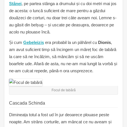
Stânei
, pe partea stânga a drumului și cu doi metri mai jos
de acesta: o luncă suficient de mare pentru a găzdui
douăzeci de corturi, nu doar trei câte aveam noi. Lemne s-
au găsit din belșug – și uscate pe deasupra, deoarece pe
acolo nu plouase încă.
Și cum
Gebeleizis
era probabil la un păhărel cu
Dionis
,
am avut suficient timp să încingem un măreț foc de tabără
la care să ne încălzim, să mâncăm și să ne uscăm
boarfele ude. Afară de asta, nu ne-am mai lungit la vorbă și
ne-am culcat repede, până-n ora unsprezece.
Focul de tabără
Cascada Schinda
Dimineața totul a fost ud în jur deoarece plouase peste
noapte. Am strâns corturile, am mâncat ce nu aveam și