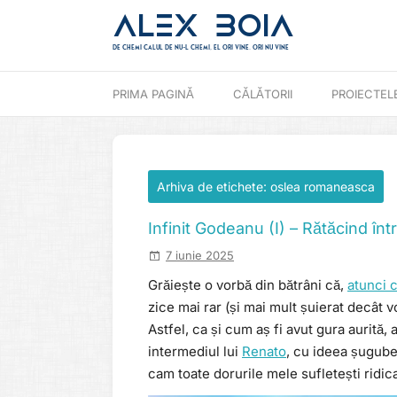
Alex Boia
De chemi calul de nu-l chemi, el ori vine. ori nu vine
Mergi direct la conținut
PRIMA PAGINĂ
CĂLĂTORII
PROIECTEL
Arhiva de etichete:
oslea romaneasca
Infinit Godeanu (I) – Rătăcind înt
7 iunie 2025
Grăiește o vorbă din bătrâni că,
atunci c
zice mai rar (și mai mult șuierat decât vor
Astfel, ca și cum aș fi avut gura aurită,
intermediul lui
Renato
, cu ideea șugube
cam toate dorurile mele sufletești ridic