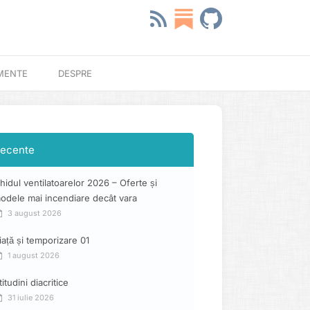
MENTE
DESPRE
ecente
hidul ventilatoarelor 2026 – Oferte și
odele mai incendiare decât vara
3 august 2026
iață și temporizare 01
1 august 2026
titudini diacritice
31 iulie 2026