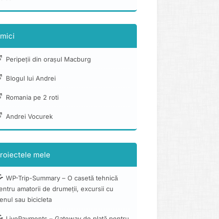
mici
Peripeții din orașul Macburg
Blogul lui Andrei
Romania pe 2 roti
Andrei Vocurek
roiectele mele
WP-Trip-Summary – O casetă tehnică
entru amatorii de drumeții, excursii cu
renul sau bicicleta
LivePayments – Gateway de plată pentru