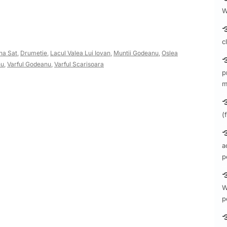
W
c
na Sat
,
Drumetie
,
Lacul Valea Lui Iovan
,
Muntii Godeanu
,
Oslea
nu
,
Varful Godeanu
,
Varful Scarisoara
p
m
(
a
p
W
p