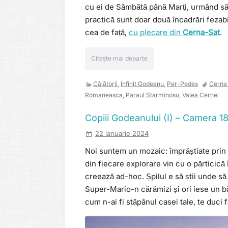
cu ei de Sâmbătă până Marți, urmând s
practică sunt doar două încadrări fezabi
cea de față,
cu plecare din
Cerna-Sat
.
Citește mai departe
Călătorii
,
Infinit Godeanu
,
Per-Pedes
Cerna
Romaneasca
,
Paraul Starminosu
,
Valea Cernei
Copiii Godeanului (I) – Camera 1
22 ianuarie 2024
Noi suntem un mozaic: împrăștiate prin l
din fiecare explorare vin cu o părticică î
creează ad-hoc. Șpilul e să știi unde s
Super-Mario-n cărămizi și ori iese un băn
cum n-ai fi stăpânul casei tale, te duci f