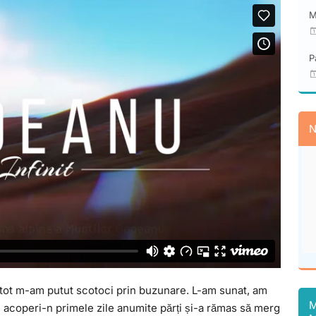
M
P
N
 tot m-am putut scotoci prin buzunare. L-am sunat, am
M
m acoperi-n primele zile anumite părți și-a rămas să merg