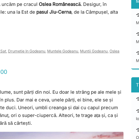
M
ă urcăm pe cracul
Oslea Românească
. Desigur, în
le: una la Est de
pasul Jiu-Cerna
, de la Câmpușel, alta
M
M
 Sat
,
Drumetie In Godeanu
,
Muntele Godeanu
,
Muntii Godeanu
,
Oslea
M
800
T
ume, sunt părți din noi. Eu doar le strâng pe ale mele și
n plus. Dar mai e ceva, unele părți, ei bine, ele se și
ă te duci. Uneori, umbli creanga și dai cu capul precum
uț, ori o super-ciupercă. Alteori, te trage ața și, ca și
I
ără să cârtești.
O