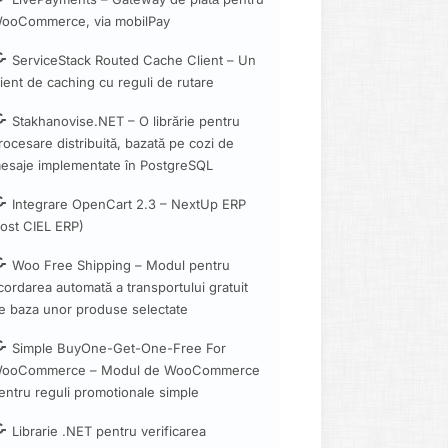
ooCommerce, via mobilPay
ServiceStack Routed Cache Client – Un
lient de caching cu reguli de rutare
Stakhanovise.NET – O librărie pentru
rocesare distribuită, bazată pe cozi de
esaje implementate în PostgreSQL
Integrare OpenCart 2.3 – NextUp ERP
fost CIEL ERP)
Woo Free Shipping – Modul pentru
cordarea automată a transportului gratuit
e baza unor produse selectate
Simple BuyOne-Get-One-Free For
ooCommerce – Modul de WooCommerce
entru reguli promotionale simple
Librarie .NET pentru verificarea