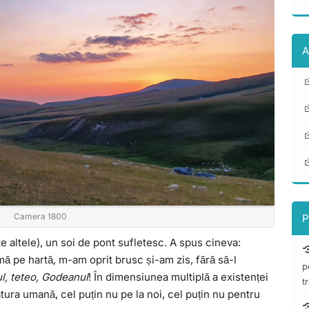
A
Camera 1800
P
e altele), un soi de pont sufletesc. A spus cineva:
mă pe hartă, m-am oprit brusc și-am zis, fără să-l
p
, teteo, Godeanul
! În dimensiunea multiplă a existenței
t
tura umană, cel puțin nu pe la noi, cel puțin nu pentru