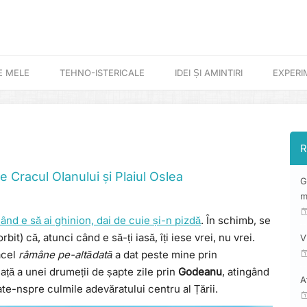
E MELE
TEHNO-ISTERICALE
IDEI ȘI AMINTIRI
EXPERI
R
re Cracul Olanului și Plaiul Oslea
G
m
ând e să ai ghinion, dai de cuie și-n pizdă
. În schimb, se
bit) că, atunci când e să-ți iasă, îți iese vrei, nu vrei.
V
 acel
râmâne pe-altădată
a dat peste mine prin
ață a unei drumeții de șapte zile prin
Godeanu
, atingând
A
ate-nspre culmile adevăratului centru al Țării.