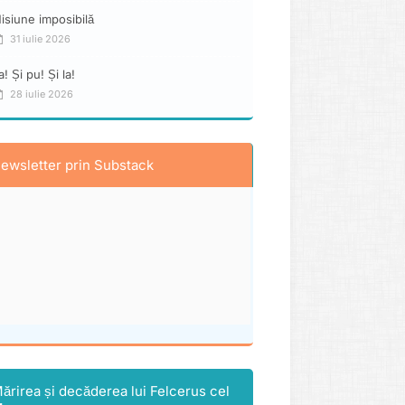
isiune imposibilă
31 iulie 2026
a! Și pu! Și la!
28 iulie 2026
ewsletter prin Substack
ărirea și decăderea lui Felcerus cel