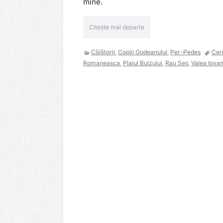
mine.
Citește mai departe
Călătorii
,
Copiii Godeanului
,
Per-Pedes
Cer
Romaneasca
,
Plaiul Bulzului
,
Rau Ses
,
Valea Iova