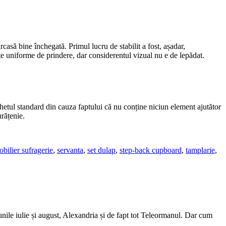
rcasă bine închegată. Primul lucru de stabilit a fost, așadar,
țe uniforme de prindere, dar considerentul vizual nu e de lepădat.
chetul standard din cauza faptului că nu conține niciun element ajutător
rățenie.
bilier sufragerie
,
servanta
,
set dulap
,
step-back cupboard
,
tamplarie
,
unile iulie și august, Alexandria și de fapt tot Teleormanul. Dar cum