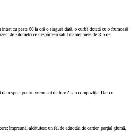
 intrat cu peste 60 la oră o singură dată, o curbă dotată cu o frumoasă
douăzeci de kilometri ce despărțeau satul mamei mele de Rio de
oi de respect pentru vreun soi de formă sau compoziție. Dar cu
ere; împreună, alcătuiesc un fel de adnotări de cartier, parțial glumă,