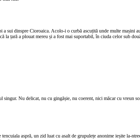
pi a sui dinspre Cioroaica. Acolo-i o curbă ascuțită unde multe mașini au
e că la țară a plouat mereu și a fost mai suportabil, în ciuda celor sub 
l singur. Nu delicat, nu cu gingășie, nu coerent, nici măcar cu vreun s
tencuiala aspră, un zid luat cu asalt de grupulețe anonime ieșite la-ntrec