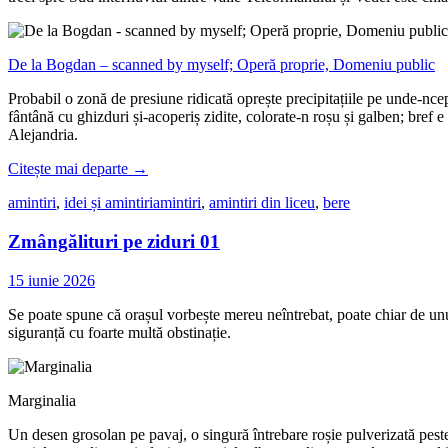
De la Bogdan – scanned by myself; Operă proprie, Domeniu public
Probabil o zonă de presiune ridicată oprește precipitațiile pe unde-nce
fântână cu ghizduri și-acoperiș zidite, colorate-n roșu și galben; bref 
Alejandria.
Citește mai departe
→
amintiri
,
idei și amintiri
amintiri
,
amintiri din liceu
,
bere
Zmângălituri pe ziduri 01
15 iunie 2026
Se poate spune că orașul vorbește mereu neîntrebat, poate chiar de unu
siguranță cu foarte multă obstinație.
Marginalia
Un desen grosolan pe pavaj, o singură întrebare roșie pulverizată peste 