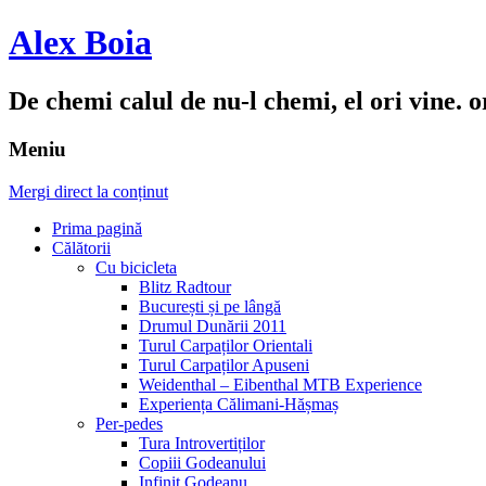
Alex Boia
De chemi calul de nu-l chemi, el ori vine. o
Meniu
Mergi direct la conținut
Prima pagină
Călătorii
Cu bicicleta
Blitz Radtour
București și pe lângă
Drumul Dunării 2011
Turul Carpaților Orientali
Turul Carpaților Apuseni
Weidenthal – Eibenthal MTB Experience
Experiența Călimani-Hășmaș
Per-pedes
Tura Introvertiților
Copiii Godeanului
Infinit Godeanu