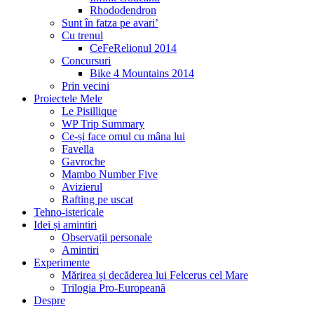
Rhododendron
Sunt în fatza pe avari’
Cu trenul
CeFeRelionul 2014
Concursuri
Bike 4 Mountains 2014
Prin vecini
Proiectele Mele
Le Pisillique
WP Trip Summary
Ce-și face omul cu mâna lui
Favella
Gavroche
Mambo Number Five
Avizierul
Rafting pe uscat
Tehno-istericale
Idei și amintiri
Observații personale
Amintiri
Experimente
Mărirea și decăderea lui Felcerus cel Mare
Trilogia Pro-Europeană
Despre