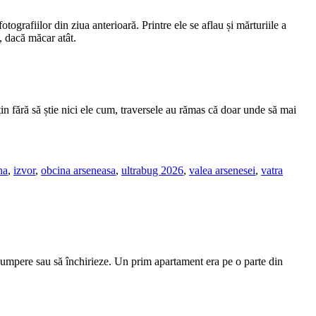
otografiilor din ziua anterioară. Printre ele se aflau și mărturiile a
, dacă măcar atât.
țin fără să știe nici ele cum, traversele au rămas că doar unde să mai
na
,
izvor
,
obcina arseneasa
,
ultrabug 2026
,
valea arsenesei
,
vatra
 cumpere sau să închirieze. Un prim apartament era pe o parte din