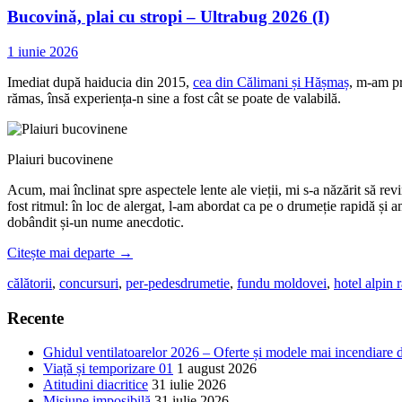
Bucovină, plai cu stropi – Ultrabug 2026 (I)
1 iunie 2026
Imediat după haiducia din 2015,
cea din Călimani și Hășmaș
, m-am pr
rămas, însă experiența-n sine a fost cât se poate de valabilă.
Plaiuri bucovinene
Acum, mai înclinat spre aspectele lente ale vieții, mi s-a năzărit să re
fost ritmul: în loc de alergat, l-am abordat ca pe o drumeție rapidă și a
dobândit și-un nume anecdotic.
Citește mai departe
→
călătorii
,
concursuri
,
per-pedes
drumetie
,
fundu moldovei
,
hotel alpin 
Recente
Ghidul ventilatoarelor 2026 – Oferte și modele mai incendiare 
Viață și temporizare 01
1 august 2026
Atitudini diacritice
31 iulie 2026
Misiune imposibilă
31 iulie 2026