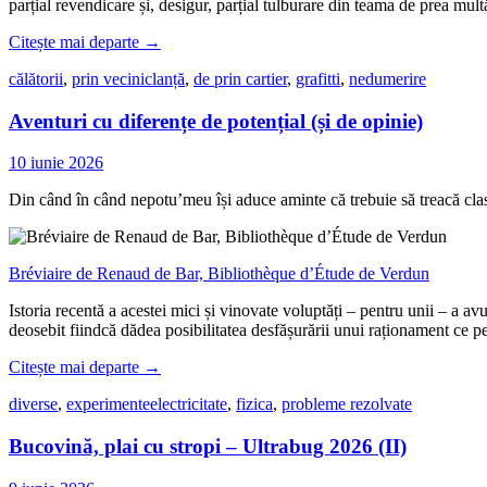
parțial revendicare și, desigur, parțial tulburare din teama de prea mult
Citește mai departe
→
călătorii
,
prin vecini
clanță
,
de prin cartier
,
grafitti
,
nedumerire
Aventuri cu diferențe de potențial (și de opinie)
10 iunie 2026
Din când în când nepotu’meu își aduce aminte că trebuie să treacă clasa l
Bréviaire de Renaud de Bar, Bibliothèque d’Étude de Verdun
Istoria recentă a acestei mici și vinovate voluptăți – pentru unii – a av
deosebit fiindcă dădea posibilitatea desfășurării unui raționament ce p
Citește mai departe
→
diverse
,
experimente
electricitate
,
fizica
,
probleme rezolvate
Bucovină, plai cu stropi – Ultrabug 2026 (II)