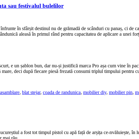
nta sau festivalul bulelilor
i înfrunte în sfârșit destinul nu de grămadă de scânduri cu panaș, ci de ca
ândunică aleasă în primul rând pentru capacitatea de aplicare a unei for
 scurt, e un șablon bun, dar nu-și justifică marca Pro așa cum vine în pa
 mare, deci după fiecare piesă frezată consumi triplul timpului pentru cu
asamblare
,
blat stejar
,
coada de randunica
,
mobilier diy
,
mobilier pin
,
mo
eștiul a fost tot timpul pistol cu apă față de arșița ce-nvăluiește, în l
r mai rău.