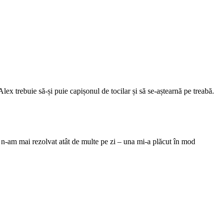
lex trebuie să-și puie capișonul de tocilar și să se-aștearnă pe treabă.
ere n-am mai rezolvat atât de multe pe zi – una mi-a plăcut în mod