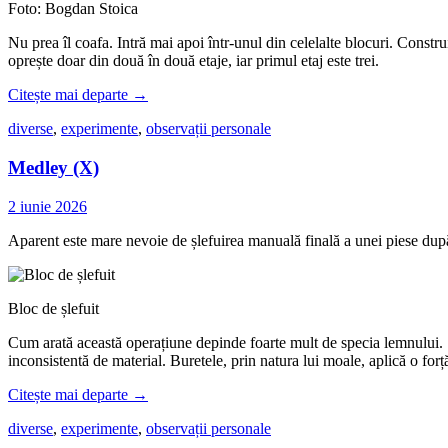
Foto: Bogdan Stoica
Nu prea îl coafa. Intră mai apoi într-unul din celelalte blocuri. Constr
oprește doar din două în două etaje, iar primul etaj este trei.
Citește mai departe
→
diverse
,
experimente
,
observații personale
Medley (X)
2 iunie 2026
Aparent este mare nevoie de șlefuirea manuală finală a unei piese după c
Bloc de șlefuit
Cum arată această operațiune depinde foarte mult de specia lemnului. Sp
inconsistentă de material. Buretele, prin natura lui moale, aplică o for
Citește mai departe
→
diverse
,
experimente
,
observații personale