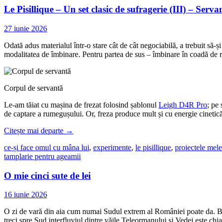
Le Pisillique – Un set clasic de sufragerie (III) – Serva
27 iunie 2026
Odată adus materialul într-o stare cât de cât negociabilă, a trebuit să-ș
modalitatea de îmbinare. Pentru partea de sus – îmbinare în coadă de r
Corpul de servantă
Le-am tăiat cu mașina de frezat folosind șablonul
Leigh D4R Pro
; pe
de captare a rumegușului. Or, freza produce mult și cu energie cinetică
Citește mai departe
→
ce-și face omul cu mâna lui
,
experimente
,
le pisillique
,
proiectele mele
tamplarie pentru ageamii
O mie cinci sute de lei
16 iunie 2026
O zi de vară din aia cum numai Sudul extrem al României poate da. Bucur
treci spre Sud interfluviul dintre văile Teleormanului și Vedei este chia