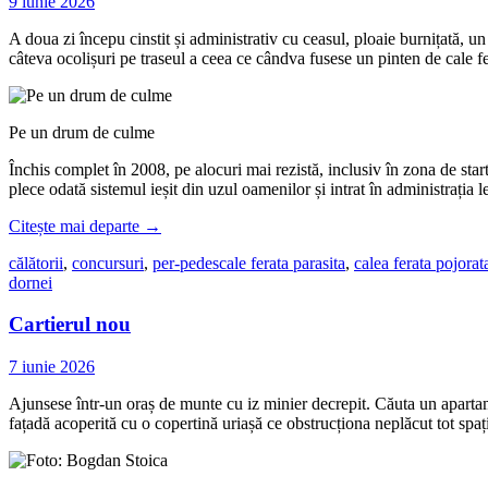
9 iunie 2026
A doua zi începu cinstit și administrativ cu ceasul, ploaie burnițată, un 
câteva ocolișuri pe traseul a ceea ce cândva fusese un pinten de cale 
Pe un drum de culme
Închis complet în 2008, pe alocuri mai rezistă, inclusiv în zona de star
plece odată sistemul ieșit din uzul oamenilor și intrat în administrația l
Citește mai departe
→
călătorii
,
concursuri
,
per-pedes
cale ferata parasita
,
calea ferata pojora
dornei
Cartierul nou
7 iunie 2026
Ajunsese într-un oraș de munte cu iz minier decrepit. Căuta un apartam
fațadă acoperită cu o copertină uriașă ce obstrucționa neplăcut tot spaț