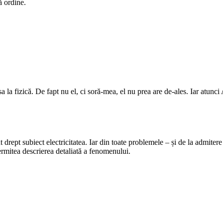
ă ordine.
a fizică. De fapt nu el, ci soră-mea, el nu prea are de-ales. Iar atunci A
ut drept subiect electricitatea. Iar din toate problemele – și de la admit
ermitea descrierea detaliată a fenomenului.