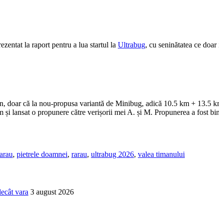
ezentat la raport pentru a lua startul la
Ultrabug
, cu seninătatea ce doar
vin, doar că la nou-propusa variantă de Minibug, adică 10.5 km + 13.5 km 
m și lansat o propunere către verișorii mei A. și M. Propunerea a fost bine
rarau
,
pietrele doamnei
,
rarau
,
ultrabug 2026
,
valea timanului
decât vara
3 august 2026