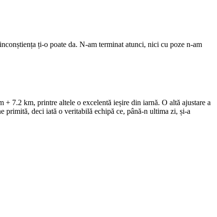
 inconștiența ți-o poate da. N-am terminat atunci, nici cu poze n-am
+ 7.2 km, printre altele o excelentă ieșire din iarnă. O altă ajustare a
 primită, deci iată o veritabilă echipă ce, până-n ultima zi, și-a