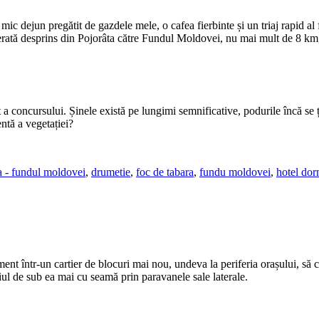
mic dejun pregătit de gazdele mele, o cafea fierbinte și un triaj rapid al f
ferată desprins din Pojorâta către Fundul Moldovei, nu mai mult de 8 km
t a concursului. Șinele există pe lungimi semnificative, podurile încă se 
entă a vegetației?
ta - fundul moldovei
,
drumetie
,
foc de tabara
,
fundu moldovei
,
hotel dor
ent într-un cartier de blocuri mai nou, undeva la periferia orașului, să
iul de sub ea mai cu seamă prin paravanele sale laterale.