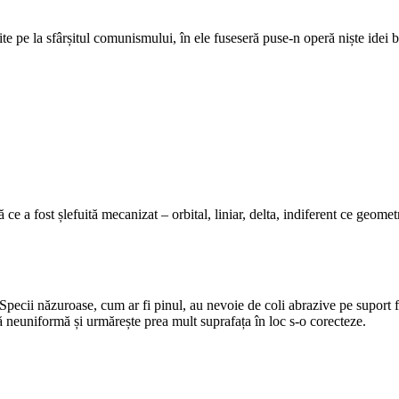
uite pe la sfârșitul comunismului, în ele fuseseră puse-n operă niște idei
e a fost șlefuită mecanizat – orbital, liniar, delta, indiferent ce geomet
ecii năzuroase, cum ar fi pinul, au nevoie de coli abrazive pe suport fer
ță neuniformă și urmărește prea mult suprafața în loc s-o corecteze.