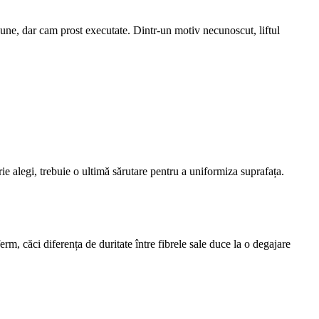
 bune, dar cam prost executate. Dintr-un motiv necunoscut, liftul
rie alegi, trebuie o ultimă sărutare pentru a uniformiza suprafața.
m, căci diferența de duritate între fibrele sale duce la o degajare