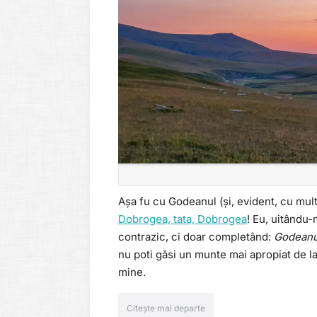
Așa fu cu Godeanul (și, evident, cu mult
Dobrogea, tata, Dobrogea
! Eu, uitându-
contrazic, ci doar completând:
Godeanul
nu poti găsi un munte mai apropiat de la
mine.
Citește mai departe