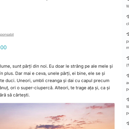
W
c
ponsabil
p
800
m
(
ume, sunt părți din noi. Eu doar le strâng pe ale mele și
n plus. Dar mai e ceva, unele părți, ei bine, ele se și
ă te duci. Uneori, umbli creanga și dai cu capul precum
a
uț, ori o super-ciupercă. Alteori, te trage ața și, ca și
p
ără să cârtești.
W
p