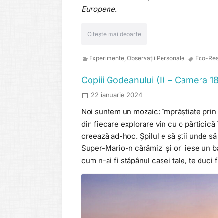
Europene
.
Citește mai departe
Experimente
,
Observații Personale
Eco-Res
Copiii Godeanului (I) – Camera 1
22 ianuarie 2024
Noi suntem un mozaic: împrăștiate prin l
din fiecare explorare vin cu o părticică î
creează ad-hoc. Șpilul e să știi unde s
Super-Mario-n cărămizi și ori iese un băn
cum n-ai fi stăpânul casei tale, te duci f