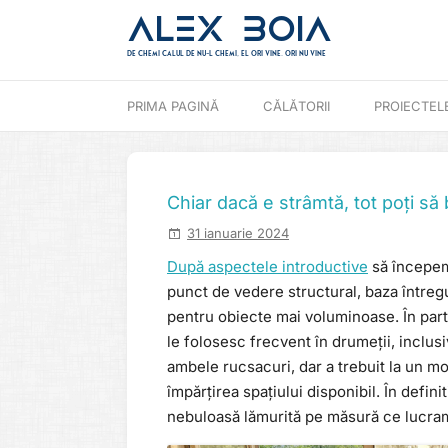
Alex Boia
De chemi calul de nu-l chemi, el ori vine. ori nu vine
Mergi direct la conținut
PRIMA PAGINĂ
CĂLĂTORII
PROIECTEL
Chiar dacă e strâmtă, tot poți să 
31 ianuarie 2024
După aspectele introductive
să începem,
punct de vedere structural, baza întregu
pentru obiecte mai voluminoase. În parti
le folosesc frecvent în drumeții, inclusiv
ambele rucsacuri, dar a trebuit la un mo
împărțirea spațiului disponibil. În defini
nebuloasă lămurită pe măsură ce lucra