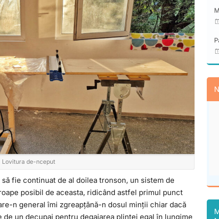
M
P
N
Lovitura de-nceput
 să fie continuat de al doilea tronson, un sistem de
proape posibil de aceasta, ridicând astfel primul punct
care-n general îmi zgreapțănă-n dosul minții chiar dacă
M
e de un decupaj pentru degajarea plintei egal în lungime