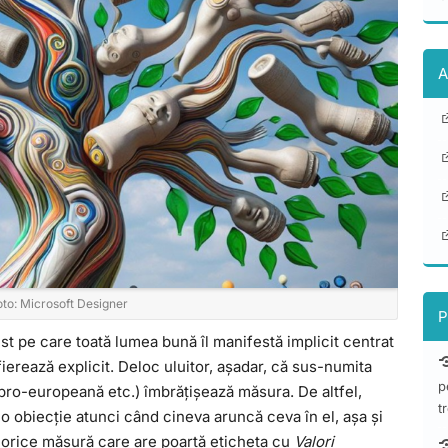
A
oto: Microsoft Designer
P
st pe care toată lumea bună îl manifestă implicit centrat
înfierează explicit. Deloc uluitor, așadar, că sus-numita
p
 pro-europeană etc.) îmbrățișează măsura. De altfel,
t
 obiecție atunci când cineva aruncă ceva în el, așa și
orice măsură care are poartă eticheta cu
Valori