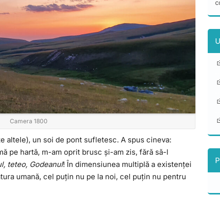
c
U
Camera 1800
e altele), un soi de pont sufletesc. A spus cineva:
mă pe hartă, m-am oprit brusc și-am zis, fără să-l
P
, teteo, Godeanul
! În dimensiunea multiplă a existenței
tura umană, cel puțin nu pe la noi, cel puțin nu pentru