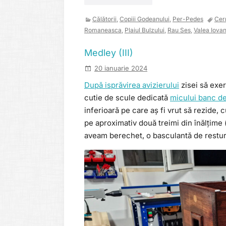
Călătorii
,
Copiii Godeanului
,
Per-Pedes
Cer
Romaneasca
,
Plaiul Bulzului
,
Rau Ses
,
Valea Iova
Medley (III)
20 ianuarie 2024
După isprăvirea avizierului
zisei să exer
cutie de scule dedicată
micului banc de
inferioară pe care aș fi vrut să rezide, 
pe aproximativ două treimi din înălțime 
aveam berechet, o basculantă de restur