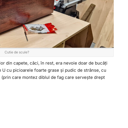
Cutie de scule?
lor din capete, căci, în rest, era nevoie doar de bucăți
un U cu picioarele foarte grase și pudic de strânse, cu
u (prin care montez diblul de fag care servește drept