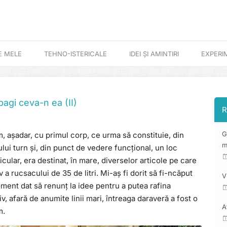
E MELE
TEHNO-ISTERICALE
IDEI ȘI AMINTIRI
EXPERI
bagi ceva-n ea (II)
R
G
 așadar, cu primul corp, ce urma să constituie, din
m
lui turn și, din punct de vedere funcțional, un loc
cular, era destinat, în mare, diverselor articole pe care
 a rucsacului de 35 de litri. Mi-aș fi dorit să fi-ncăput
V
ment dat să renunț la idee pentru a putea rafina
tiv, afară de anumite linii mari, întreaga daraveră a fost o
A
m.