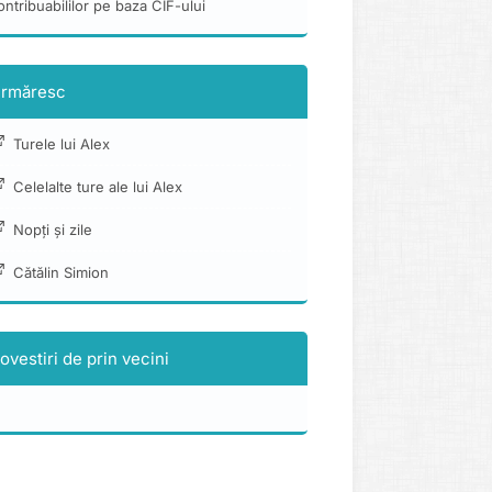
ontribuabililor pe baza CIF-ului
rmăresc
Turele lui Alex
Celelalte ture ale lui Alex
Nopți și zile
Cătălin Simion
ovestiri de prin vecini