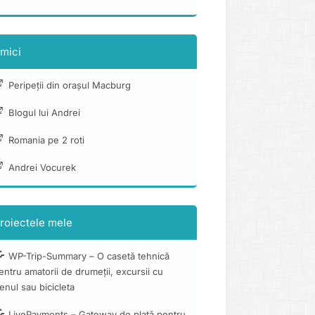
mici
Peripeții din orașul Macburg
Blogul lui Andrei
Romania pe 2 roti
Andrei Vocurek
roiectele mele
WP-Trip-Summary – O casetă tehnică
entru amatorii de drumeții, excursii cu
renul sau bicicleta
LivePayments – Gateway de plată pentru