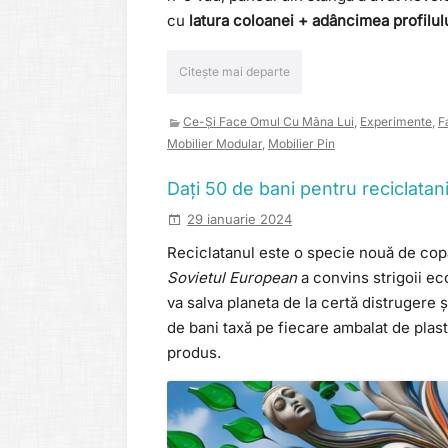
cu
latura coloanei + adâncimea profilulu
Citește mai departe
Ce-Și Face Omul Cu Mâna Lui
,
Experimente
,
F
Mobilier Modular
,
Mobilier Pin
Dați 50 de bani pentru reciclatan
29 ianuarie 2024
Reciclatanul este o specie nouă de copa
Sovietul European
a convins strigoii ec
va salva planeta de la certă distrugere ș
de bani taxă pe fiecare ambalat de plas
produs.