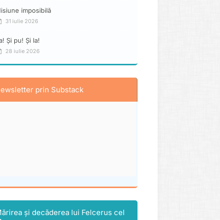
isiune imposibilă
31 iulie 2026
a! Și pu! Și la!
28 iulie 2026
ewsletter prin Substack
ărirea și decăderea lui Felcerus cel