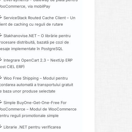
ooCommerce, via mobilPay
ServiceStack Routed Cache Client – Un
lient de caching cu reguli de rutare
Stakhanovise.NET – O librărie pentru
rocesare distribuită, bazată pe cozi de
esaje implementate în PostgreSQL
Integrare OpenCart 2.3 – NextUp ERP
fost CIEL ERP)
Woo Free Shipping – Modul pentru
cordarea automată a transportului gratuit
e baza unor produse selectate
Simple BuyOne-Get-One-Free For
ooCommerce – Modul de WooCommerce
entru reguli promotionale simple
Librarie .NET pentru verificarea