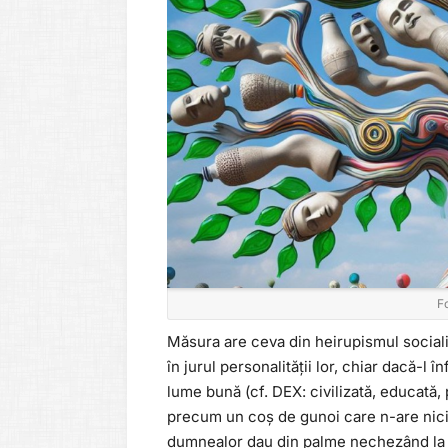
F
Măsura are ceva din heirupismul sociali
în jurul personalității lor, chiar dacă-l 
lume bună (cf. DEX: civilizată, educată,
precum un coș de gunoi care n-are nicio
dumnealor dau din palme nechezând la 