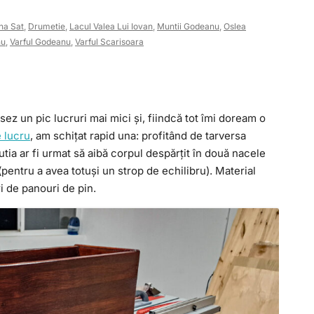
na Sat
,
Drumetie
,
Lacul Valea Lui Iovan
,
Muntii Godeanu
,
Oslea
nu
,
Varful Godeanu
,
Varful Scarisoara
sez un pic lucruri mai mici și, fiindcă tot îmi doream o
 lucru
, am schițat rapid una: profitând de tarversa
cutia ar fi urmat să aibă corpul despărțit în două nacele
(pentru a avea totuși un strop de echilibru). Material
i de panouri de pin.