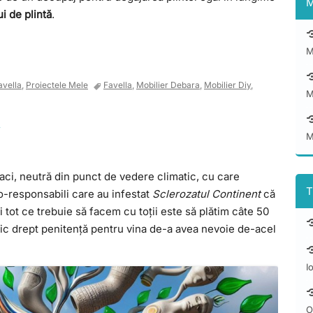
M
i de plintă
.
M
avella
,
Proiectele Mele
Favella
,
Mobilier Debara
,
Mobilier Diy
,
M
i
M
ci, neutră din punct de vedere climatic, cu care
T
o-responsabili care au infestat
Sclerozatul Continent
că
i tot ce trebuie să facem cu toții este să plătim câte 50
tic drept penitență pentru vina de-a avea nevoie de-acel
I
O